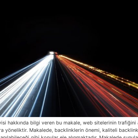
visi hakkında bilgi veren bu makale, web sitelerinin trafiği
a yöneliktir. Makalede, backlinklerin önemi, kaliteli backlinkl
llanılabileceği gibi konular ele alınmaktadır. Makalede sunulan 