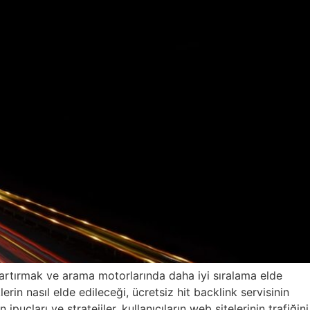
ni artırmak ve arama motorlarında daha iyi sıralama elde
erin nasıl elde edileceği, ücretsiz hit backlink servisinin
ipuçları ve stratejiler, kullanıcıların web sitelerinin trafiğini