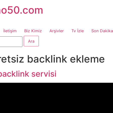
no50.com
İletişim
Biz Kimiz
Arşivler
Tv İzle
Son Dakika
retsiz backlink ekleme
backlink servisi