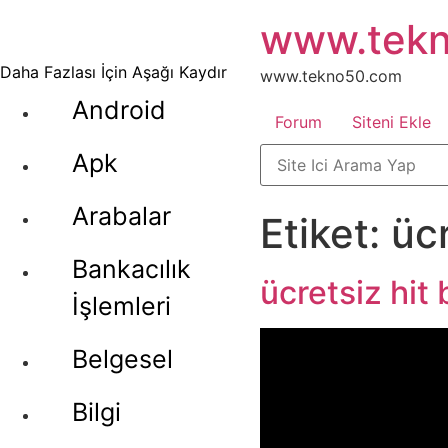
İçeriğe
www.tek
atla
Daha Fazlası İçin Aşağı Kaydır
www.tekno50.com
Android
Forum
Siteni Ekle
Apk
Arabalar
Etiket:
üc
Bankacılık
ücretsiz hit 
İşlemleri
Belgesel
Bilgi