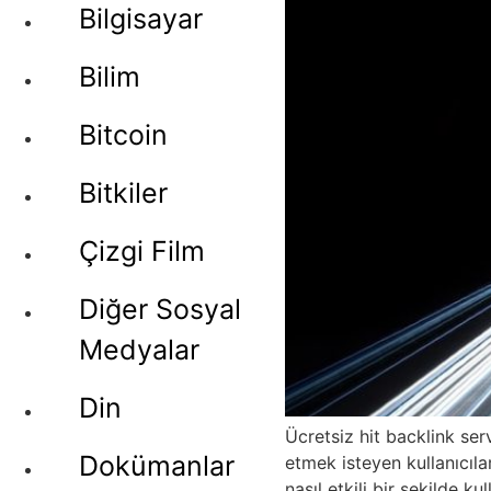
Bilgisayar
Bilim
Bitcoin
Bitkiler
Çizgi Film
Diğer Sosyal
Medyalar
Din
Ücretsiz hit backlink ser
Dokümanlar
etmek isteyen kullanıcılar
nasıl etkili bir şekilde ku