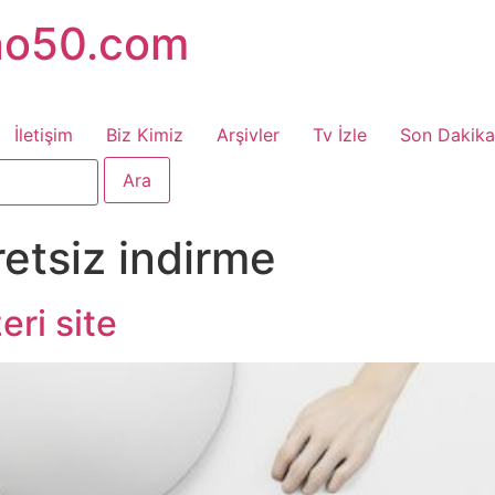
no50.com
İletişim
Biz Kimiz
Arşivler
Tv İzle
Son Dakika
retsiz indirme
eri site