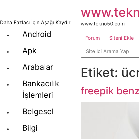
İçeriğe
www.tek
atla
Daha Fazlası İçin Aşağı Kaydır
www.tekno50.com
Android
Forum
Siteni Ekle
Apk
Arabalar
Etiket:
üc
Bankacılık
freepik benz
İşlemleri
Belgesel
Bilgi