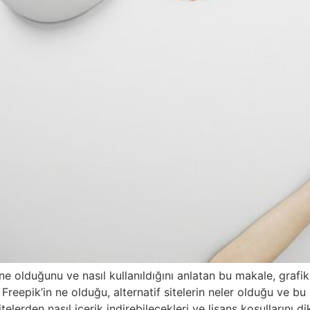
 ne olduğunu ve nasıl kullanıldığını anlatan bu makale, grafi
reepik’in ne olduğu, alternatif sitelerin neler olduğu ve bu si
sitelerden nasıl içerik indirebilecekleri ve lisans koşullarını