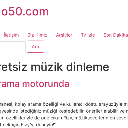
no50.com
İletişim
Biz Kimiz
Arşivler
Tv İzle
Son Dakika
retsiz müzik dinleme
arama motorunda
hanesi, kolay arama özelliği ve kullanıcı dostu arayüzüyl
esinde istediğiniz müziği keşfedebilir, öneriler alabilir ve
m özellikleriyle de öne çıkan Fizy, müzikseverlerin en sevdiği
mek için Fizy’yi deneyin!”