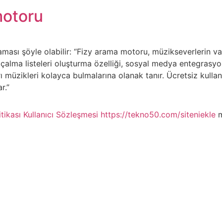
motoru
ması şöyle olabilir: “Fizy arama motoru, müzikseverlerin va
 çalma listeleri oluşturma özelliği, sosyal medya entegrasyon
ı müzikleri kolayca bulmalarına olanak tanır. Ücretsiz kullan
r.”
itikası
Kullanıcı Sözleşmesi
https://tekno50.com/siteniekle
m