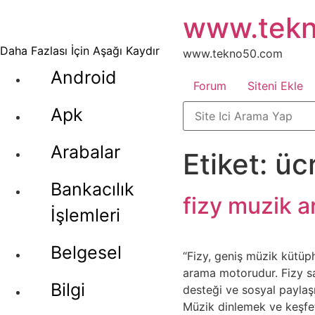
İçeriğe
www.tek
atla
Daha Fazlası İçin Aşağı Kaydır
www.tekno50.com
Android
Forum
Siteni Ekle
Apk
Arabalar
Etiket:
üc
Bankacılık
fizy muzik 
İşlemleri
Belgesel
“Fizy, geniş müzik kütüp
arama motorudur. Fizy say
Bilgi
desteği ve sosyal paylaşı
Müzik dinlemek ve keşfet