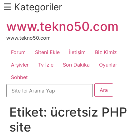
☰ Kategoriler
İçeriğe
www.tekno50.com
Daha
atla
Fazlası
İçin
www.tekno50.com
Aşağı
Forum
Siteni Ekle
İletişim
Biz Kimiz
Kaydır
Android
Arşivler
Tv İzle
Son Dakika
Oyunlar
Sohbet
Apk
Arabalar
Etiket:
ücretsiz PHP
Bankacılık
site
İşlemleri