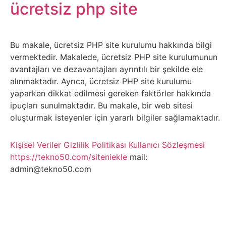
Belgesel
ücretsiz php site
Bilgi
Bu makale, ücretsiz PHP site kurulumu hakkında bilgi
Bilgisayar
vermektedir. Makalede, ücretsiz PHP site kurulumunun
avantajları ve dezavantajları ayrıntılı bir şekilde ele
Bilim
alınmaktadır. Ayrıca, ücretsiz PHP site kurulumu
yaparken dikkat edilmesi gereken faktörler hakkında
ipuçları sunulmaktadır. Bu makale, bir web sitesi
Bitcoin
oluşturmak isteyenler için yararlı bilgiler sağlamaktadır.
Bitkiler
Kişisel Veriler
Gizlilik Politikası
Kullanıcı Sözleşmesi
https://tekno50.com/siteniekle
mail:
Çizgi
admin@tekno50.com
Film
Diğer