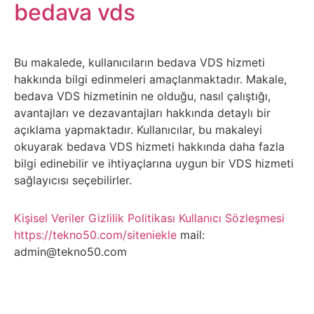
Belgesel
bedava vds
Bilgi
Bu makalede, kullanıcıların bedava VDS hizmeti
Bilgisayar
hakkında bilgi edinmeleri amaçlanmaktadır. Makale,
bedava VDS hizmetinin ne olduğu, nasıl çalıştığı,
Bilim
avantajları ve dezavantajları hakkında detaylı bir
açıklama yapmaktadır. Kullanıcılar, bu makaleyi
okuyarak bedava VDS hizmeti hakkında daha fazla
Bitcoin
bilgi edinebilir ve ihtiyaçlarına uygun bir VDS hizmeti
sağlayıcısı seçebilirler.
Bitkiler
Kişisel Veriler
Gizlilik Politikası
Kullanıcı Sözleşmesi
Çizgi
https://tekno50.com/siteniekle
mail:
Film
admin@tekno50.com
Diğer