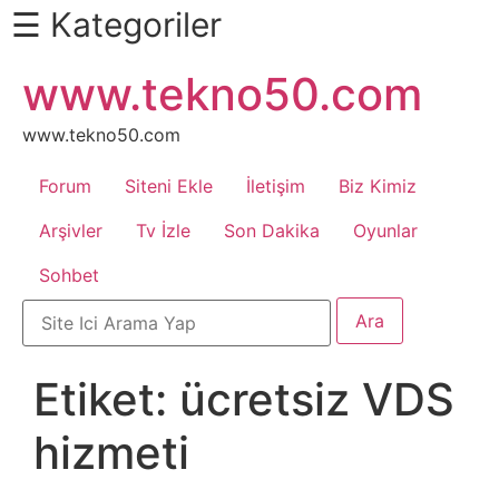
☰ Kategoriler
İçeriğe
www.tekno50.com
Daha
atla
Fazlası
İçin
www.tekno50.com
Aşağı
Forum
Siteni Ekle
İletişim
Biz Kimiz
Kaydır
Android
Arşivler
Tv İzle
Son Dakika
Oyunlar
Sohbet
Apk
Arabalar
Etiket:
ücretsiz VDS
Bankacılık
hizmeti
İşlemleri