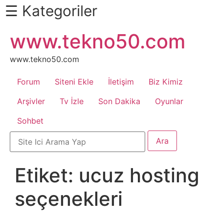
☰ Kategoriler
İçeriğe
www.tekno50.com
Daha
atla
Fazlası
İçin
www.tekno50.com
Aşağı
Forum
Siteni Ekle
İletişim
Biz Kimiz
Kaydır
Android
Arşivler
Tv İzle
Son Dakika
Oyunlar
Sohbet
Apk
Arabalar
Etiket:
ucuz hosting
Bankacılık
seçenekleri
İşlemleri