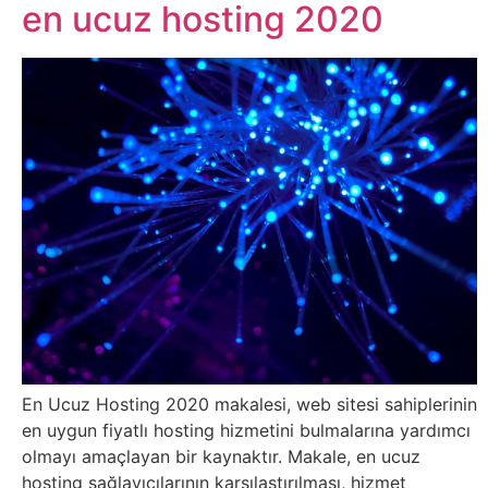
Belgesel
en ucuz hosting 2020
Bilgi
Bilgisayar
Bilim
Bitcoin
Bitkiler
Çizgi
Film
En Ucuz Hosting 2020 makalesi, web sitesi sahiplerinin
en uygun fiyatlı hosting hizmetini bulmalarına yardımcı
Diğer
olmayı amaçlayan bir kaynaktır. Makale, en ucuz
hosting sağlayıcılarının karşılaştırılması, hizmet