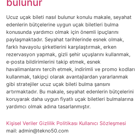
bulunur
Belgesel
Bilgi
Ucuz uçak bileti nasıl bulunur konulu makale, seyahat
edenlerin bütçelerine uygun uçak biletleri bulma
konusunda yardımcı olmak için önemli ipuçlarını
Bilgisayar
paylaşmaktadır. Seyahat tarihlerinde esnek olmak,
farklı havayolu şirketlerini karşılaştırmak, erken
Bilim
rezervasyon yapmak, gizli şehir uçuşlarını kullanmak,
e-posta bildirimlerini takip etmek, esnek
Bitcoin
havalimanlarını tercih etmek, indirimli ve promo kodları
kullanmak, takipçi olarak avantajlardan yararlanmak
Bitkiler
gibi stratejiler ucuz uçak bileti bulma şansını
artırmaktadır. Bu makale, seyahat edenlerin bütçelerini
koruyarak daha uygun fiyatlı uçak biletleri bulmalarına
Çizgi
yardımcı olmak adına tasarlanmıştır.
Film
Kişisel Veriler
Gizlilik Politikası
Kullanıcı Sözleşmesi
Diğer
mail: admin@tekno50.com