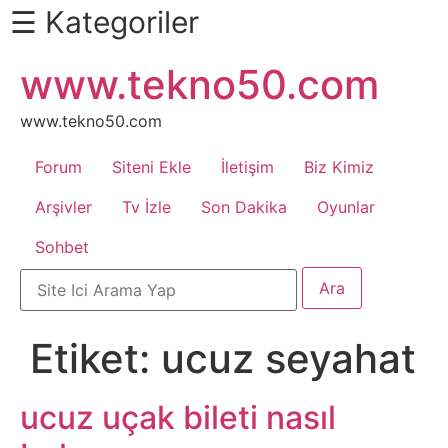
☰ Kategoriler
İçeriğe
www.tekno50.com
Daha
atla
Fazlası
İçin
www.tekno50.com
Aşağı
Forum
Siteni Ekle
İletişim
Biz Kimiz
Kaydır
Android
Arşivler
Tv İzle
Son Dakika
Oyunlar
Sohbet
Apk
Arabalar
Etiket:
ucuz seyahat
Bankacılık
İşlemleri
ucuz uçak bileti nasıl