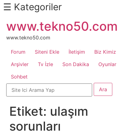
☰ Kategoriler
İçeriğe
www.tekno50.com
Daha
atla
Fazlası
İçin
www.tekno50.com
Aşağı
Forum
Siteni Ekle
İletişim
Biz Kimiz
Kaydır
Android
Arşivler
Tv İzle
Son Dakika
Oyunlar
Sohbet
Apk
Arabalar
Etiket:
ulaşım
Bankacılık
sorunları
İşlemleri