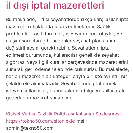
Belgesel
il dışı iptal mazeretleri
Bilgi
Bu makalede, il dışı seyahatlerde sıkça karşılaşılan iptal
mazeretleri hakkında bilgi verilmektedir. Sağlık
Bilgisayar
problemleri, acil durumlar, iş veya önemli olaylar, ve
ulaşım sorunları gibi nedenler seyahat planlarının
Bilim
değiştirilmesini gerektirebilir. Seyahatlerin iptal
edilmesi durumunda, kullanıcılar genellikle seyahat
sigortası veya ilgili kurallar çerçevesinde mazeretlerini
Bitcoin
sunarak geri ödeme talebinde bulunurlar. Bu makalede,
her bir mazeretin alt kategorileriyle birlikte ayrıntılı bir
Bitkiler
şekilde ele alınmaktadır. Seyahatlerini iptal etmek
isteyen kullanıcılar, bu makaledeki bilgileri kullanarak
Çizgi
geçerli bir mazeret sunabilirler.
Film
Kişisel Veriler
Gizlilik Politikası
Kullanıcı Sözleşmesi
https://tekno50.com/siteniekle
mail:
Diğer
admin@tekno50.com