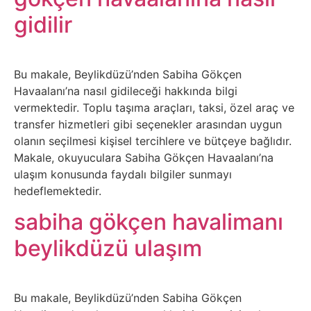
gidilir
Tasarım
Güvenlik
Bu makale, Beylikdüzü’nden Sabiha Gökçen
Havaalanı’na nasıl gidileceği hakkında bilgi
Haber
vermektedir. Toplu taşıma araçları, taksi, özel araç ve
transfer hizmetleri gibi seçenekler arasından uygun
Hayvanlar
olanın seçilmesi kişisel tercihlere ve bütçeye bağlıdır.
Makale, okuyuculara Sabiha Gökçen Havaalanı’na
Hobi
ulaşım konusunda faydalı bilgiler sunmayı
hedeflemektedir.
Hosting
sabiha gökçen havalimanı
beylikdüzü ulaşım
Hukuk
İnstagram
Bu makale, Beylikdüzü’nden Sabiha Gökçen