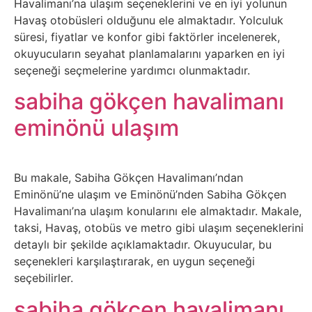
Havalimanı’na ulaşım seçeneklerini ve en iyi yolunun
İnternet
Havaş otobüsleri olduğunu ele almaktadır. Yolculuk
süresi, fiyatlar ve konfor gibi faktörler incelenerek,
İnternetten
okuyucuların seyahat planlamalarını yaparken en iyi
Para
seçeneği seçmelerine yardımcı olunmaktadır.
Kazanma
sabiha gökçen havalimanı
eminönü ulaşım
Kadın
Kim
Bu makale, Sabiha Gökçen Havalimanı’ndan
Kimdir
Eminönü’ne ulaşım ve Eminönü’nden Sabiha Gökçen
Havalimanı’na ulaşım konularını ele almaktadır. Makale,
taksi, Havaş, otobüs ve metro gibi ulaşım seçeneklerini
Kitap
detaylı bir şekilde açıklamaktadır. Okuyucular, bu
seçenekleri karşılaştırarak, en uygun seçeneği
Komedi
seçebilirler.
sabiha gökçen havalimanı
Kültür