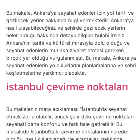
Belgesel
Bu makale, Ankara’ya seyahat edenler için yol tarifi ve
Bilgi
gezilecek yerler hakkında bilgi vermektedir. Ankara’ya
nasıl ulaşabileceğiniz ve şehirde gezilecek yerlerin
Bilgisayar
neler olduğu hakkında detaylı bilgiler bulabilirsiniz.
Ankara’nın tarihi ve kültürel mirasıyla dolu olduğu ve
Bilim
seyahat edenlerin mutlaka ziyaret etmesi gereken
birçok yer olduğu vurgulanmıştır. Bu makale, Ankara’ya
seyahat edenlerin yolculuklarını planlamalarına ve şehri
Bitcoin
keşfetmelerine yardımcı olacaktır.
Bitkiler
istanbul çevirme noktaları
Çizgi
Bu makalenin meta açıklaması: “İstanbul’da seyahat
Film
etmek zorlu olabilir, ancak şehirdeki çevirme noktaları
seyahati daha konforlu ve hızlı hale getirebilir. Bu
Diğer
makalede İstanbul’daki çevirme noktalarının nerede
olduğu, nasıl kullanılacağı ve avantajları hakkında