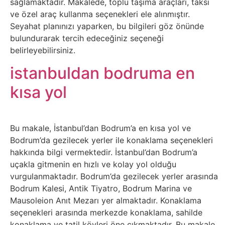
sağlamaktadır. Makalede, toplu taşıma araçları, taksi
Psikoloji
ve özel araç kullanma seçenekleri ele alınmıştır.
Seyahat planınızı yaparken, bu bilgileri göz önünde
Sağlık
bulundurarak tercih edeceğiniz seçeneği
belirleyebilirsiniz.
Scriptler
istanbuldan bodruma en
kısa yol
Seo
Sigorta
Bu makale, İstanbul’dan Bodrum’a en kısa yol ve
Bodrum’da gezilecek yerler ile konaklama seçenekleri
Sinema
hakkında bilgi vermektedir. İstanbul’dan Bodrum’a
uçakla gitmenin en hızlı ve kolay yol olduğu
Spor
vurgulanmaktadır. Bodrum’da gezilecek yerler arasında
Bodrum Kalesi, Antik Tiyatro, Bodrum Marina ve
Tarih
Mausoleion Anıt Mezarı yer almaktadır. Konaklama
seçenekleri arasında merkezde konaklama, sahilde
konaklama ve tatil köyleri öne çıkmaktadır. Bu makale,