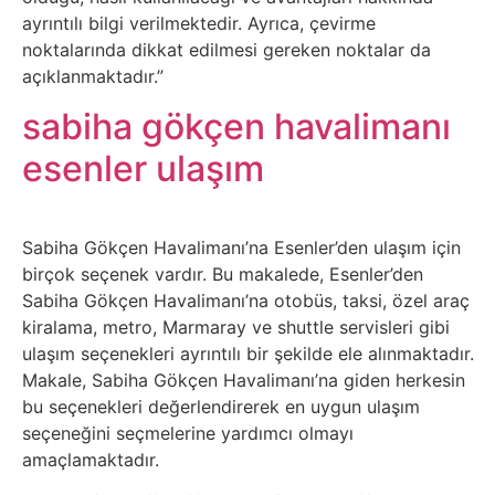
Sosyal
ayrıntılı bilgi verilmektedir. Ayrıca, çevirme
Medyalar
noktalarında dikkat edilmesi gereken noktalar da
açıklanmaktadır.”
Din
sabiha gökçen havalimanı
Dokümanlar
esenler ulaşım
Domain
Sabiha Gökçen Havalimanı’na Esenler’den ulaşım için
birçok seçenek vardır. Bu makalede, Esenler’den
Download
Sabiha Gökçen Havalimanı’na otobüs, taksi, özel araç
kiralama, metro, Marmaray ve shuttle servisleri gibi
E-
ulaşım seçenekleri ayrıntılı bir şekilde ele alınmaktadır.
Devlet
Makale, Sabiha Gökçen Havalimanı’na giden herkesin
bu seçenekleri değerlendirerek en uygun ulaşım
Eğitim
seçeneğini seçmelerine yardımcı olmayı
amaçlamaktadır.