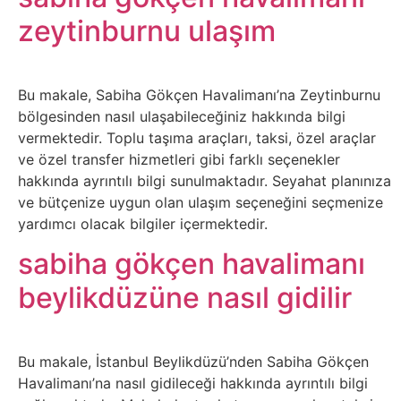
Sanat
zeytinburnu ulaşım
Metaverse
Bu makale, Sabiha Gökçen Havalimanı’na Zeytinburnu
bölgesinden nasıl ulaşabileceğiniz hakkında bilgi
Mobil
vermektedir. Toplu taşıma araçları, taksi, özel araçlar
ve özel transfer hizmetleri gibi farklı seçenekler
Müzik
hakkında ayrıntılı bilgi sunulmaktadır. Seyahat planınıza
ve bütçenize uygun olan ulaşım seçeneğini seçmenize
Nft
yardımcı olacak bilgiler içermektedir.
sabiha gökçen havalimanı
Oyun
beylikdüzüne nasıl gidilir
Projeler
ve
Bu makale, İstanbul Beylikdüzü’nden Sabiha Gökçen
Fikirler
Havalimanı’na nasıl gidileceği hakkında ayrıntılı bilgi