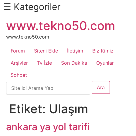
☰ Kategoriler
İçeriğe
www.tekno50.com
Daha
atla
Fazlası
İçin
www.tekno50.com
Aşağı
Forum
Siteni Ekle
İletişim
Biz Kimiz
Kaydır
Android
Arşivler
Tv İzle
Son Dakika
Oyunlar
Sohbet
Apk
Arabalar
Etiket:
Ulaşım
Bankacılık
İşlemleri
ankara ya yol tarifi