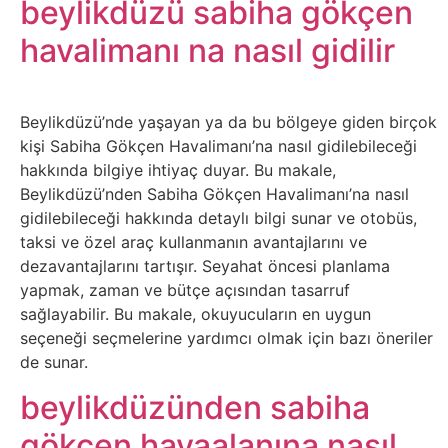
Elektronik
beylikdüzü sabiha gökçen
Cihazlar
havalimanı na nasıl gidilir
Facebook
Beylikdüzü’nde yaşayan ya da bu bölgeye giden birçok
Felsefe
kişi Sabiha Gökçen Havalimanı’na nasıl gidilebileceği
hakkında bilgiye ihtiyaç duyar. Bu makale,
Finans
Beylikdüzü’nden Sabiha Gökçen Havalimanı’na nasıl
gidilebileceği hakkında detaylı bilgi sunar ve otobüs,
taksi ve özel araç kullanmanın avantajlarını ve
Genel
dezavantajlarını tartışır. Seyahat öncesi planlama
yapmak, zaman ve bütçe açısından tasarruf
Gezi
sağlayabilir. Bu makale, okuyucuların en uygun
seçeneği seçmelerine yardımcı olmak için bazı öneriler
Gizem
de sunar.
beylikdüzünden sabiha
Grafik
gökçen havaalanına nasıl
&