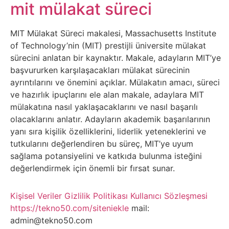
Belgesel
mit mülakat süreci
Bilgi
MIT Mülakat Süreci makalesi, Massachusetts Institute
of Technology’nin (MIT) prestijli üniversite mülakat
Bilgisayar
sürecini anlatan bir kaynaktır. Makale, adayların MIT’ye
başvururken karşılaşacakları mülakat sürecinin
Bilim
ayrıntılarını ve önemini açıklar. Mülakatın amacı, süreci
ve hazırlık ipuçlarını ele alan makale, adaylara MIT
mülakatına nasıl yaklaşacaklarını ve nasıl başarılı
Bitcoin
olacaklarını anlatır. Adayların akademik başarılarının
yanı sıra kişilik özelliklerini, liderlik yeteneklerini ve
Bitkiler
tutkularını değerlendiren bu süreç, MIT’ye uyum
sağlama potansiyelini ve katkıda bulunma isteğini
Çizgi
değerlendirmek için önemli bir fırsat sunar.
Film
Kişisel Veriler
Gizlilik Politikası
Kullanıcı Sözleşmesi
https://tekno50.com/siteniekle
mail:
Diğer
admin@tekno50.com