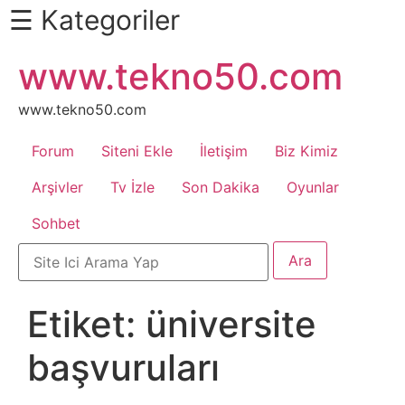
☰ Kategoriler
İçeriğe
www.tekno50.com
Daha
atla
Fazlası
İçin
www.tekno50.com
Aşağı
Forum
Siteni Ekle
İletişim
Biz Kimiz
Kaydır
Android
Arşivler
Tv İzle
Son Dakika
Oyunlar
Sohbet
Apk
Arabalar
Etiket:
üniversite
Bankacılık
başvuruları
İşlemleri