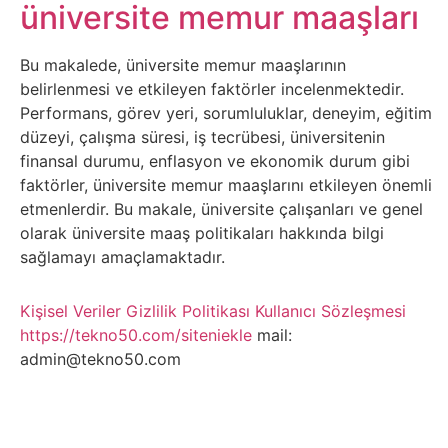
Belgesel
üniversite memur maaşları
Bilgi
Bu makalede, üniversite memur maaşlarının
belirlenmesi ve etkileyen faktörler incelenmektedir.
Bilgisayar
Performans, görev yeri, sorumluluklar, deneyim, eğitim
düzeyi, çalışma süresi, iş tecrübesi, üniversitenin
Bilim
finansal durumu, enflasyon ve ekonomik durum gibi
faktörler, üniversite memur maaşlarını etkileyen önemli
etmenlerdir. Bu makale, üniversite çalışanları ve genel
Bitcoin
olarak üniversite maaş politikaları hakkında bilgi
sağlamayı amaçlamaktadır.
Bitkiler
Kişisel Veriler
Gizlilik Politikası
Kullanıcı Sözleşmesi
Çizgi
https://tekno50.com/siteniekle
mail:
Film
admin@tekno50.com
Diğer