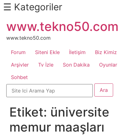
☰ Kategoriler
İçeriğe
www.tekno50.com
Daha
atla
Fazlası
İçin
www.tekno50.com
Aşağı
Forum
Siteni Ekle
İletişim
Biz Kimiz
Kaydır
Android
Arşivler
Tv İzle
Son Dakika
Oyunlar
Sohbet
Apk
Arabalar
Etiket:
üniversite
Bankacılık
memur maaşları
İşlemleri