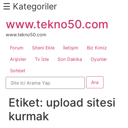
☰ Kategoriler
İçeriğe
www.tekno50.com
Daha
atla
Fazlası
İçin
www.tekno50.com
Aşağı
Forum
Siteni Ekle
İletişim
Biz Kimiz
Kaydır
Android
Arşivler
Tv İzle
Son Dakika
Oyunlar
Sohbet
Apk
Arabalar
Etiket:
upload sitesi
Bankacılık
kurmak
İşlemleri