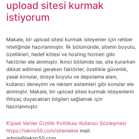
Belgesel
upload sitesi kurmak
istiyorum
Bilgi
Bilgisayar
Makale, bir upload sitesi kurmak isteyenler için rehber
niteliğinde hazırlanmıştır. İlk bölümünde, sitenin boyutu,
Bilim
özellikleri, hedef kitlesi ve hosting hizmeti gibi
faktörler ele alınmıştır. İkinci bölümde ise, site kurarken
Bitcoin
dikkat edilmesi gereken faktörler, özellikle güvenlik,
yasal konular, dosya boyutu ve depolama alanı,
Bitkiler
kullanıcı deneyimi ve reklam sistemleri gibi konular ele
alınmıştır. Makale, bir upload sitesi kurmak isteyenlerin
ihtiyaç duyacakları bilgileri sağlamak için
Çizgi
hazırlanmıştır.
Film
Kişisel Veriler
Gizlilik Politikası
Kullanıcı Sözleşmesi
Diğer
https://tekno50.com/siteniekle
mail:
admin@tekno50.com