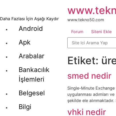
İçeriğe
www.tek
atla
Daha Fazlası İçin Aşağı Kaydır
www.tekno50.com
Android
Forum
Siteni Ekle
Apk
Arabalar
Etiket:
üre
Bankacılık
smed nedir
İşlemleri
Single-Minute Exchange o
Belgesel
uygulanması adımları ve i
şekilde ele alınmaktadır
Bilgi
vhki nedir