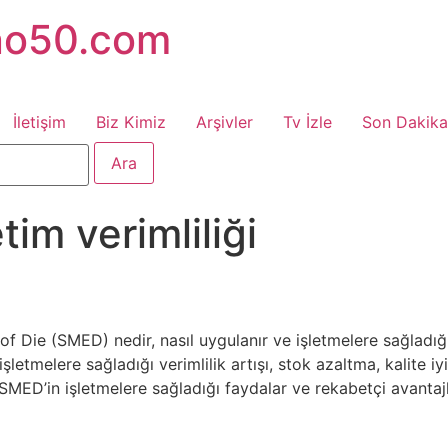
no50.com
İletişim
Biz Kimiz
Arşivler
Tv İzle
Son Dakika
tim verimliliği
f Die (SMED) nedir, nasıl uygulanır ve işletmelere sağladı
şletmelere sağladığı verimlilik artışı, stok azaltma, kalite i
. SMED’in işletmelere sağladığı faydalar ve rekabetçi avanta