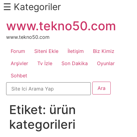
☰ Kategoriler
İçeriğe
www.tekno50.com
Daha
atla
Fazlası
İçin
www.tekno50.com
Aşağı
Forum
Siteni Ekle
İletişim
Biz Kimiz
Kaydır
Android
Arşivler
Tv İzle
Son Dakika
Oyunlar
Sohbet
Apk
Arabalar
Etiket:
ürün
Bankacılık
kategorileri
İşlemleri