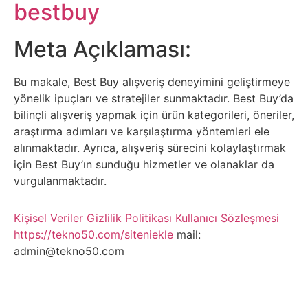
Belgesel
bestbuy
Bilgi
Meta Açıklaması:
Bilgisayar
Bu makale, Best Buy alışveriş deneyimini geliştirmeye
yönelik ipuçları ve stratejiler sunmaktadır. Best Buy’da
Bilim
bilinçli alışveriş yapmak için ürün kategorileri, öneriler,
araştırma adımları ve karşılaştırma yöntemleri ele
Bitcoin
alınmaktadır. Ayrıca, alışveriş sürecini kolaylaştırmak
için Best Buy’ın sunduğu hizmetler ve olanaklar da
vurgulanmaktadır.
Bitkiler
Kişisel Veriler
Gizlilik Politikası
Kullanıcı Sözleşmesi
Çizgi
https://tekno50.com/siteniekle
mail:
Film
admin@tekno50.com
Diğer