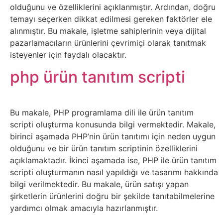
olduğunu ve özelliklerini açıklanmıştır. Ardından, doğru
Sanat
temayı seçerken dikkat edilmesi gereken faktörler ele
alınmıştır. Bu makale, işletme sahiplerinin veya dijital
Metaverse
pazarlamacıların ürünlerini çevrimiçi olarak tanıtmak
isteyenler için faydalı olacaktır.
Mobil
php ürün tanıtım scripti
Müzik
Bu makale, PHP programlama dili ile ürün tanıtım
Nft
scripti oluşturma konusunda bilgi vermektedir. Makale,
birinci aşamada PHP’nin ürün tanıtımı için neden uygun
Oyun
olduğunu ve bir ürün tanıtım scriptinin özelliklerini
açıklamaktadır. İkinci aşamada ise, PHP ile ürün tanıtım
Projeler
scripti oluşturmanın nasıl yapıldığı ve tasarımı hakkında
bilgi verilmektedir. Bu makale, ürün satışı yapan
ve
şirketlerin ürünlerini doğru bir şekilde tanıtabilmelerine
Fikirler
yardımcı olmak amacıyla hazırlanmıştır.