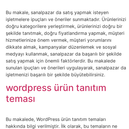
İnternet
Bu makale, sanalpazar da satış yapmak isteyen
İnternetten
işletmelere ipuçları ve öneriler sunmaktadır. Ürünlerinizi
doğru kategorilere yerleştirmek, ürünlerinizi doğru bir
Para
şekilde tanıtmak, doğru fiyatlandırma yapmak, müşteri
Kazanma
hizmetlerinize önem vermek, müşteri yorumlarını
dikkate almak, kampanyalar düzenlemek ve sosyal
Kadın
medyayı kullanmak, sanalpazar da başarılı bir şekilde
satış yapmak için önemli faktörlerdir. Bu makalede
sunulan ipuçları ve önerileri uygulayarak, sanalpazar da
Kim
işletmenizi başarılı bir şekilde büyütebilirsiniz.
Kimdir
wordpress ürün tanıtım
Kitap
teması
Komedi
Bu makalede, WordPress ürün tanıtım temaları
Kültür
hakkında bilgi verilmiştir. İlk olarak, bu temaların ne