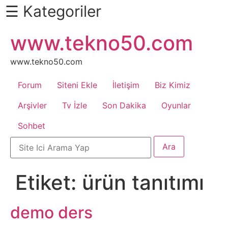
☰ Kategoriler
İçeriğe
www.tekno50.com
Daha
atla
Fazlası
İçin
www.tekno50.com
Aşağı
Forum
Siteni Ekle
İletişim
Biz Kimiz
Kaydır
Android
Arşivler
Tv İzle
Son Dakika
Oyunlar
Sohbet
Apk
Arabalar
Etiket:
ürün tanıtımı
Bankacılık
İşlemleri
demo ders