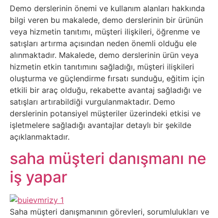
Belgesel
Demo derslerinin önemi ve kullanım alanları hakkında
bilgi veren bu makalede, demo derslerinin bir ürünün
Bilgi
veya hizmetin tanıtımı, müşteri ilişkileri, öğrenme ve
satışları artırma açısından neden önemli olduğu ele
Bilgisayar
alınmaktadır. Makalede, demo derslerinin ürün veya
hizmetin etkin tanıtımını sağladığı, müşteri ilişkileri
Bilim
oluşturma ve güçlendirme fırsatı sunduğu, eğitim için
etkili bir araç olduğu, rekabette avantaj sağladığı ve
satışları artırabildiği vurgulanmaktadır. Demo
Bitcoin
derslerinin potansiyel müşteriler üzerindeki etkisi ve
işletmelere sağladığı avantajlar detaylı bir şekilde
Bitkiler
açıklanmaktadır.
saha müşteri danışmanı ne
Çizgi
iş yapar
Film
Diğer
Saha müşteri danışmanının görevleri, sorumlulukları ve