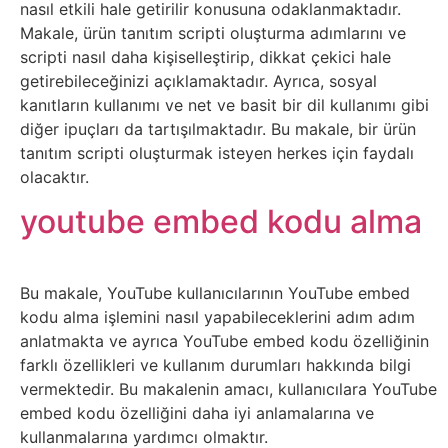
Tarım
nasıl etkili hale getirilir konusuna odaklanmaktadır.
Makale, ürün tanıtım scripti oluşturma adımlarını ve
Teknoloji
scripti nasıl daha kişiselleştirip, dikkat çekici hale
getirebileceğinizi açıklamaktadır. Ayrıca, sosyal
TikTok
kanıtların kullanımı ve net ve basit bir dil kullanımı gibi
diğer ipuçları da tartışılmaktadır. Bu makale, bir ürün
tanıtım scripti oluşturmak isteyen herkes için faydalı
Tv
olacaktır.
Twitter
youtube embed kodu alma
Ürün
Bu makale, YouTube kullanıcılarının YouTube embed
Tanıtımı
kodu alma işlemini nasıl yapabileceklerini adım adım
anlatmakta ve ayrıca YouTube embed kodu özelliğinin
Uzay
farklı özellikleri ve kullanım durumları hakkında bilgi
vermektedir. Bu makalenin amacı, kullanıcılara YouTube
Web
embed kodu özelliğini daha iyi anlamalarına ve
kullanmalarına yardımcı olmaktır.
Siteleri