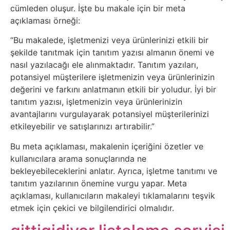
Elektronik
cümleden oluşur. İşte bu makale için bir meta
Cihazlar
açıklaması örneği:
“Bu makalede, işletmenizi veya ürünlerinizi etkili bir
Facebook
şekilde tanıtmak için tanıtım yazısı almanın önemi ve
nasıl yazılacağı ele alınmaktadır. Tanıtım yazıları,
Felsefe
potansiyel müşterilere işletmenizin veya ürünlerinizin
değerini ve farkını anlatmanın etkili bir yoludur. İyi bir
Finans
tanıtım yazısı, işletmenizin veya ürünlerinizin
avantajlarını vurgulayarak potansiyel müşterilerinizi
Genel
etkileyebilir ve satışlarınızı artırabilir.”
Bu meta açıklaması, makalenin içeriğini özetler ve
Gezi
kullanıcılara arama sonuçlarında ne
bekleyebileceklerini anlatır. Ayrıca, işletme tanıtımı ve
Gizem
tanıtım yazılarının önemine vurgu yapar. Meta
açıklaması, kullanıcıların makaleyi tıklamalarını teşvik
Grafik
etmek için çekici ve bilgilendirici olmalıdır.
&