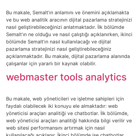
Belgesel
Bu makale, Semalt’ın anlamını ve önemini açıklamakta
Bilgi
ve bu web analitik aracının dijital pazarlama stratejinizi
nasıl geliştirebileceğinizi anlatmaktadır. İlk bölümde
Bilgisayar
Semalt’ın ne olduğu ve nasıl çalıştığı açıklanırken, ikinci
bölümde Semalt’ın nasıl kullanılacağı ve dijital
Bilim
pazarlama stratejinizi nasıl geliştirebileceğiniz
açıklanmaktadır. Bu makale, dijital pazarlama alanında
çalışanlar için yararlı bir kaynak olabilir.
Bitcoin
webmaster tools analytics
Bitkiler
Çizgi
Bu makale, web yöneticileri ve işletme sahipleri için
faydalı olabilecek iki konuyu ele almaktadır: web
Film
yöneticisi araçları analitiği ve chatbotlar. İlk bölümde,
web yöneticisi araçları analitiği hakkında bilgi verilir ve
Diğer
web sitesi performansını artırmak için nasıl
kullanılacağı açıklanır. İkinci bölümde ise chatbotlar