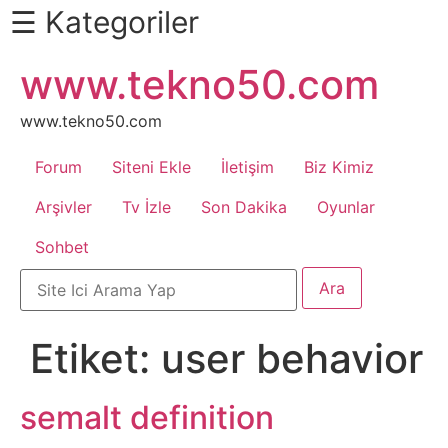
☰ Kategoriler
İçeriğe
www.tekno50.com
Daha
atla
Fazlası
İçin
www.tekno50.com
Aşağı
Forum
Siteni Ekle
İletişim
Biz Kimiz
Kaydır
Android
Arşivler
Tv İzle
Son Dakika
Oyunlar
Sohbet
Apk
Arabalar
Etiket:
user behavior
Bankacılık
İşlemleri
semalt definition