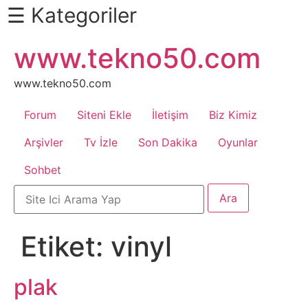
☰ Kategoriler
İçeriğe
www.tekno50.com
Daha
atla
Fazlası
İçin
www.tekno50.com
Aşağı
Forum
Siteni Ekle
İletişim
Biz Kimiz
Kaydır
Android
Arşivler
Tv İzle
Son Dakika
Oyunlar
Sohbet
Apk
Arabalar
Etiket:
vinyl
Bankacılık
İşlemleri
plak