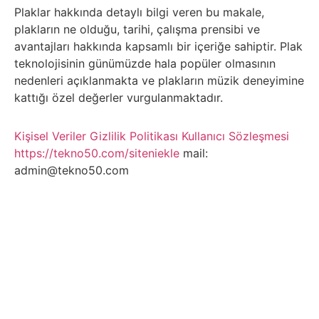
Belgesel
Plaklar hakkında detaylı bilgi veren bu makale,
plakların ne olduğu, tarihi, çalışma prensibi ve
Bilgi
avantajları hakkında kapsamlı bir içeriğe sahiptir. Plak
teknolojisinin günümüzde hala popüler olmasının
Bilgisayar
nedenleri açıklanmakta ve plakların müzik deneyimine
kattığı özel değerler vurgulanmaktadır.
Bilim
Kişisel Veriler
Gizlilik Politikası
Kullanıcı Sözleşmesi
Bitcoin
https://tekno50.com/siteniekle
mail:
admin@tekno50.com
Bitkiler
Çizgi
Film
Diğer