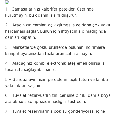
Belgesel
1 – Çamaşırlarınızı kalorifer petekleri üzerinde
Bilgi
kurutmayın, bu odanın ısısını düşürür.
2 – Aracınızın camları açık gitmesi size daha çok yakıt
Bilgisayar
harcaması sağlar. Bunun için ihtiyacınız olmadığında
camları kapatın.
Bilim
3 – Marketlerde çoklu ürünlerde bulunan indirimlere
kanıp ihtiyacınızdan fazla ürün satın almayın.
Bitcoin
4 – Alacağınız kombi elektronik ateşlemeli olursa ısı
Bitkiler
tasarrufu sağlayabilirsiniz.
5 – Gündüz evininizin perdelerini açık tutun ve lamba
Çizgi
yakmaktan kaçının.
Film
6 – Tuvalet rezarvuarlınızın içerisine bir iki damla boya
atarak su sızdırıp sızdırmadığını test edin.
Diğer
7 – Tuvalet rezervuarınız çok su gönderiyorsa, içine