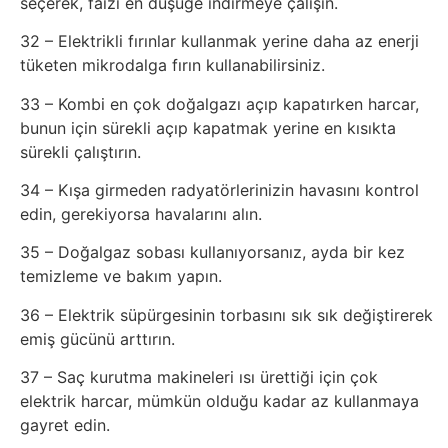
seçerek, faizi en düşüğe indirmeye çalışın.
Sanat
32 – Elektrikli fırınlar kullanmak yerine daha az enerji
tüketen mikrodalga fırın kullanabilirsiniz.
Metaverse
33 – Kombi en çok doğalgazı açıp kapatırken harcar,
bunun için sürekli açıp kapatmak yerine en kısıkta
Mobil
sürekli çalıştırın.
Müzik
34 – Kışa girmeden radyatörlerinizin havasını kontrol
edin, gerekiyorsa havalarını alın.
Nft
35 – Doğalgaz sobası kullanıyorsanız, ayda bir kez
temizleme ve bakım yapın.
Oyun
36 – Elektrik süpürgesinin torbasını sık sık değiştirerek
emiş gücünü arttırın.
Projeler
37 – Saç kurutma makineleri ısı ürettiği için çok
ve
elektrik harcar, mümkün olduğu kadar az kullanmaya
Fikirler
gayret edin.