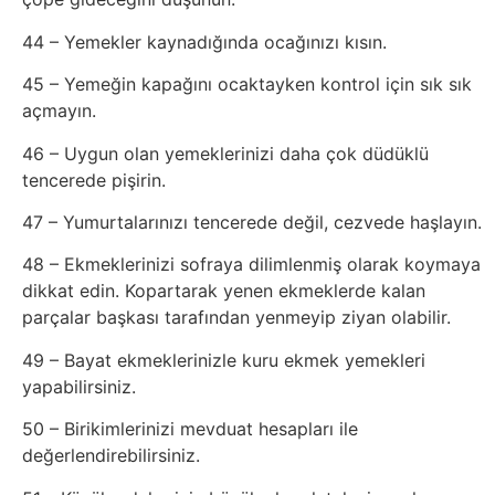
Tarım
44 – Yemekler kaynadığında ocağınızı kısın.
Teknoloji
45 – Yemeğin kapağını ocaktayken kontrol için sık sık
açmayın.
TikTok
46 – Uygun olan yemeklerinizi daha çok düdüklü
Tv
tencerede pişirin.
47 – Yumurtalarınızı tencerede değil, cezvede haşlayın.
Twitter
48 – Ekmeklerinizi sofraya dilimlenmiş olarak koymaya
Ürün
dikkat edin. Kopartarak yenen ekmeklerde kalan
parçalar başkası tarafından yenmeyip ziyan olabilir.
Tanıtımı
49 – Bayat ekmeklerinizle kuru ekmek yemekleri
yapabilirsiniz.
Uzay
50 – Birikimlerinizi mevduat hesapları ile
Web
değerlendirebilirsiniz.
Siteleri