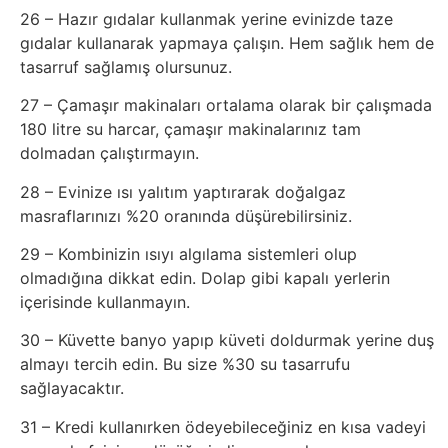
İnternet
26 – Hazır gıdalar kullanmak yerine evinizde taze
gıdalar kullanarak yapmaya çalışın. Hem sağlık hem de
İnternetten
tasarruf sağlamış olursunuz.
Para
27 – Çamaşır makinaları ortalama olarak bir çalışmada
180 litre su harcar, çamaşır makinalarınız tam
Kazanma
dolmadan çalıştırmayın.
Kadın
28 – Evinize ısı yalıtım yaptırarak doğalgaz
masraflarınızı %20 oranında düşürebilirsiniz.
Kim
29 – Kombinizin ısıyı algılama sistemleri olup
Kimdir
olmadığına dikkat edin. Dolap gibi kapalı yerlerin
içerisinde kullanmayın.
Kitap
30 – Küvette banyo yapıp küveti doldurmak yerine duş
almayı tercih edin. Bu size %30 su tasarrufu
Komedi
sağlayacaktır.
31 – Kredi kullanırken ödeyebileceğiniz en kısa vadeyi
Kültür