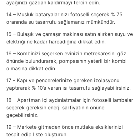
Elektronik
ayağınızı gazdan kaldırmayı tercih edin.
Cihazlar
14 – Musluk bataryalarınızı fotoselli seçerek % 75
oranında su tasarrufu sağlamanız mümkündür.
Facebook
15 – Bulaşık ve çamaşır makinası satın alırken suyu ve
elektriği ne kadar harcadığına dikkat edin.
Felsefe
16 – Kombinizi seçerken evinizin metrekaresini göz
Finans
önünde bulundurarak, pompasının yeterli bir kombi
olmasına dikkat edin.
Genel
17 – Kapı ve pencerelerinize gereken izolasyonu
yaptırarak % 10’a varan ısı tasarrufu sağlayabilirsiniz.
Gezi
18 – Apartman içi aydınlatmalar için fotoselli lambalar
seçerek gereksin enerji sarfiyatının önüne
Gizem
geçebilirsiniz.
Grafik
19 – Markete gitmeden önce mutlaka eksiklerinizi
tespit edip liste oluşturun.
&