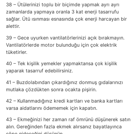
38 – Ütülerinizi toplu bir biçimde yapmak ayrı ayrı
Psikoloji
zamanlarda yapmaya oranla 3 kat enerji tasarrufu
sağlar. Ütü ısınması esnasında çok enerji harcayan bir
Sağlık
alettir.
39 – Gece uyurken vantilatörlerinizi açık bırakmayın.
Scriptler
Vantilatörlerde motor bulunduğu için çok elektrik
tüketirler.
Seo
40 – Tek kişilik yemekler yapmaktansa çok kişilik
Sigorta
yaparak tasarruf edebilirsiniz.
41 – Buzdolabından çıkardığınız donmuş gıdalarınızı
Sinema
mutlaka çözdükten sonra ocakta pişirin.
42 – Kullanmadığınız kredi kartları ve banka kartları
Spor
varsa aidatlarını ödememek için kapatın.
Tarih
43 – Ekmeğinizi her zaman raf ömrünü düşünerek satın
alın. Gereğinden fazla ekmek alırsanız bayatlayınca
çöpe gideceğini düşünün.