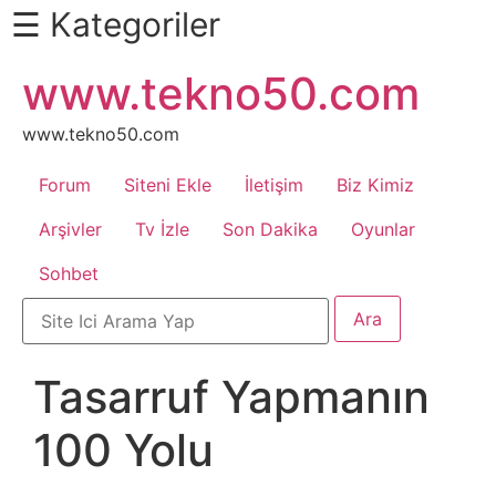
☰ Kategoriler
İçeriğe
www.tekno50.com
Daha
atla
Fazlası
İçin
www.tekno50.com
Aşağı
Forum
Siteni Ekle
İletişim
Biz Kimiz
Kaydır
Android
Arşivler
Tv İzle
Son Dakika
Oyunlar
Sohbet
Apk
Arabalar
Tasarruf Yapmanın
Bankacılık
100 Yolu
İşlemleri