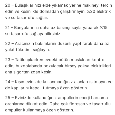
20 – Bulaşıklarınızı elde yıkamak yerine makineyi tercih
Tasarım
edin ve kesinlikle dolmadan çalıştırmayın. %20 elektrik
ve su tasarrufu sağlar.
Güvenlik
21 – Banyolarınızı daha az basınçı suyla yaparak %15
su tasarrufu sağlayabilirsiniz.
Haber
22 – Aracınızın bakımlarını düzenli yaptırarak daha az
Hayvanlar
yakıt tüketimi sağlayın.
23 – Tatile çıkarken evdeki bütün muslukları kontrol
Hobi
edin, buzdolabında bozulacak birşey yoksa elektrikleri
ana sigortanızdan kesin.
Hosting
24 – Kışın evinizde kullanmadığınız alanları ısıtmayın ve
de kapılarını kapalı tutmaya özen gösterin.
Hukuk
25 – Evinizde kullandığınız ampullerin enerji harcama
İnstagram
oranlarına dikkat edin. Daha çok floresan ve tasarruflu
ampuller kullanmaya özen gösterin.