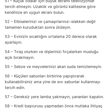
51 – Küçük odalar için büyük ekranlı televizyonlar
tercih etmeyin. Uzaklık ve görüntü kalitesine göre
Webmaster
kendinize en uygun ekranı bulun.
52 – Elbiselerinizi ve çamaşırlarınızı ıslakken değil
WordPress
tamamen kuruduktan sonra ütüleyin.
53 – Evinizin sıcaklığını ortalama 20 derece olarak
Yapay
ayarlayın.
Zeka
54 – Tıraş olurken ve dişlerinizi fırçalarken musluğu
açık bırakmayın.
Yemek
55 – Sebze ve meyvelerinizi akan suda temizlemeyin.
Youtube
56 – Küçülen sabunları birbirine yapıştırarak
kullanabilirsiniz ama yine de sıvı sabunlar kullanmayı
tercih edin.
57 – Gereksiz yere lamba yakmayın, yananları kapatın.
58 – Kredi başvurusu yapmadan önce mutlaka ihtiyaç