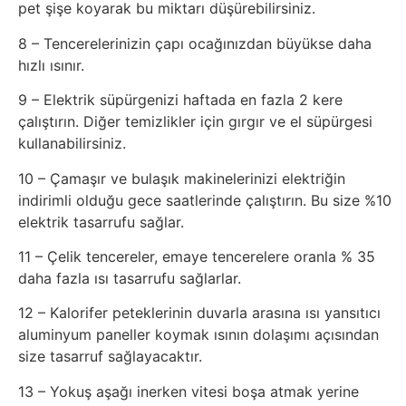
Sosyal
pet şişe koyarak bu miktarı düşürebilirsiniz.
Medyalar
8 – Tencerelerinizin çapı ocağınızdan büyükse daha
hızlı ısınır.
Din
9 – Elektrik süpürgenizi haftada en fazla 2 kere
çalıştırın. Diğer temizlikler için gırgır ve el süpürgesi
Dokümanlar
kullanabilirsiniz.
Domain
10 – Çamaşır ve bulaşık makinelerinizi elektriğin
indirimli olduğu gece saatlerinde çalıştırın. Bu size %10
elektrik tasarrufu sağlar.
Download
11 – Çelik tencereler, emaye tencerelere oranla % 35
E-
daha fazla ısı tasarrufu sağlarlar.
Devlet
12 – Kalorifer peteklerinin duvarla arasına ısı yansıtıcı
aluminyum paneller koymak ısının dolaşımı açısından
Eğitim
size tasarruf sağlayacaktır.
13 – Yokuş aşağı inerken vitesi boşa atmak yerine