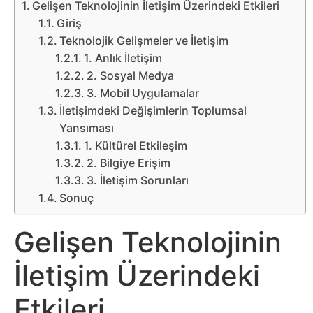
Belgesel
Gelişen Teknolojinin İletişim Üzerindeki Etkileri
Giriş
Bilgi
Teknolojik Gelişmeler ve İletişim
1. Anlık İletişim
Bilgisayar
2. Sosyal Medya
3. Mobil Uygulamalar
İletişimdeki Değişimlerin Toplumsal
Bilim
Yansıması
1. Kültürel Etkileşim
Bitcoin
2. Bilgiye Erişim
3. İletişim Sorunları
Bitkiler
Sonuç
Çizgi
Gelişen Teknolojinin
Film
İletişim Üzerindeki
Diğer
Etkileri