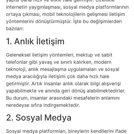
Elektronik
internetin yaygınlaşması, sosyal medya platformlarının
Cihazlar
ortaya çıkması, mobil teknolojilerin gelişmesi iletişim
yöntemlerini dönüştürmüştür. İşte bu değişimlerden
Facebook
bazıları:
1. Anlık İletişim
Felsefe
Geleneksel iletişim yöntemleri, mektup ve sabit
Finans
telefonlar gibi yavaş ve sınırlı kalırken, modern
teknoloji, anlık mesajlaşma uygulamaları ve sosyal
Genel
medya aracılığıyla iletişimi çok daha hızlı hale
getirmiştir. Artık insanlar anlık olarak bilgi alışverişi
Gezi
yapabilmekte ve anında geri dönüş alabilmektedirler.
Bu durum, insanlar arasındaki mesafelerin anlamını
neredeyse sıfıra indirgemektedir.
Gizem
2. Sosyal Medya
Grafik
Sosyal medya platformları, bireylerin kendilerini ifade
&