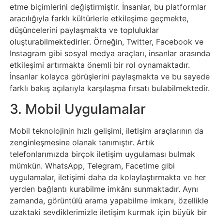
etme biçimlerini değiştirmiştir. İnsanlar, bu platformlar
Tasarım
aracılığıyla farklı kültürlerle etkileşime geçmekte,
düşüncelerini paylaşmakta ve topluluklar
Güvenlik
oluşturabilmektedirler. Örneğin, Twitter, Facebook ve
Instagram gibi sosyal medya araçları, insanlar arasında
etkileşimi artırmakta önemli bir rol oynamaktadır.
Haber
İnsanlar kolayca görüşlerini paylaşmakta ve bu sayede
farklı bakış açılarıyla karşılaşma fırsatı bulabilmektedir.
Hayvanlar
3. Mobil Uygulamalar
Hobi
Mobil teknolojinin hızlı gelişimi, iletişim araçlarının da
zenginleşmesine olanak tanımıştır. Artık
Hosting
telefonlarımızda birçok iletişim uygulaması bulmak
mümkün. WhatsApp, Telegram, Facetime gibi
Hukuk
uygulamalar, iletişimi daha da kolaylaştırmakta ve her
yerden bağlantı kurabilme imkânı sunmaktadır. Aynı
İnstagram
zamanda, görüntülü arama yapabilme imkanı, özellikle
uzaktaki sevdiklerimizle iletişim kurmak için büyük bir