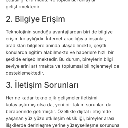
geliştirmektedir.
Sanat
2. Bilgiye Erişim
Metaverse
Teknolojinin sunduğu avantajlardan biri de bilgiye
Mobil
erişim kolaylığıdır. İnternet aracılığıyla insanlar,
aradıkları bilgilere anında ulaşabilmekte, çeşitli
konularda eğitim alabilmekte ve haberlere hızlı bir
Müzik
şekilde erişebilmektedir. Bu durum, bireylerin bilgi
seviyelerini artırmakta ve toplumsal bilinçlenmeyi de
Nft
desteklemektedir.
Oyun
3. İletişim Sorunları
Projeler
Her ne kadar teknolojik gelişmeler iletişimi
kolaylaştırmış olsa da, yeni bir takım sorunları da
ve
beraberinde getirmiştir. Özellikle dijital iletişimde
yaşanan yüz yüze etkileşim eksikliği, bireyler arası
Fikirler
ilişkilerde derinleşme yerine yüzeyselleşme sorununa