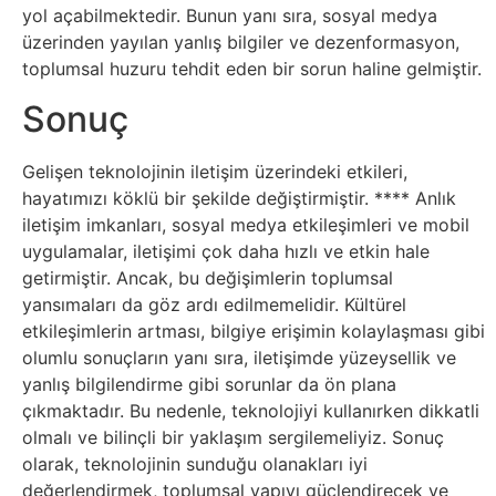
yol açabilmektedir. Bunun yanı sıra, sosyal medya
Psikoloji
üzerinden yayılan yanlış bilgiler ve dezenformasyon,
toplumsal huzuru tehdit eden bir sorun haline gelmiştir.
Sağlık
Sonuç
Scriptler
Gelişen teknolojinin iletişim üzerindeki etkileri,
hayatımızı köklü bir şekilde değiştirmiştir. ** ** Anlık
Seo
iletişim imkanları, sosyal medya etkileşimleri ve mobil
uygulamalar, iletişimi çok daha hızlı ve etkin hale
Sigorta
getirmiştir. Ancak, bu değişimlerin toplumsal
yansımaları da göz ardı edilmemelidir. Kültürel
Sinema
etkileşimlerin artması, bilgiye erişimin kolaylaşması gibi
olumlu sonuçların yanı sıra, iletişimde yüzeysellik ve
Spor
yanlış bilgilendirme gibi sorunlar da ön plana
çıkmaktadır. Bu nedenle, teknolojiyi kullanırken dikkatli
Tarih
olmalı ve bilinçli bir yaklaşım sergilemeliyiz. Sonuç
olarak, teknolojinin sunduğu olanakları iyi
değerlendirmek, toplumsal yapıyı güçlendirecek ve