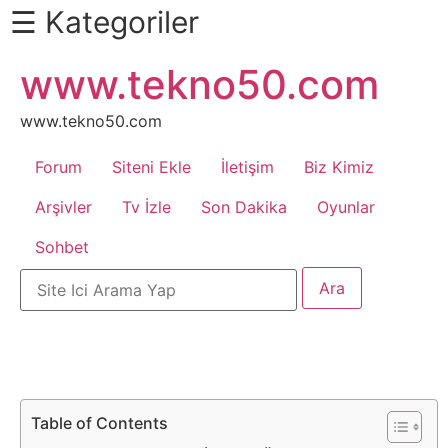
☰ Kategoriler
İçeriğe
www.tekno50.com
Daha
atla
Fazlası
İçin
www.tekno50.com
Aşağı
Forum
Siteni Ekle
İletişim
Biz Kimiz
Kaydır
Android
Arşivler
Tv İzle
Son Dakika
Oyunlar
Sohbet
Apk
Arabalar
Bankacılık
İşlemleri
Table of Contents