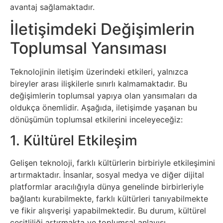
İnternet
avantaj sağlamaktadır.
İletişimdeki Değişimlerin
İnternetten
Toplumsal Yansıması
Para
Kazanma
Teknolojinin iletişim üzerindeki etkileri, yalnızca
bireyler arası ilişkilerle sınırlı kalmamaktadır. Bu
Kadın
değişimlerin toplumsal yapıya olan yansımaları da
oldukça önemlidir. Aşağıda, iletişimde yaşanan bu
Kim
dönüşümün toplumsal etkilerini inceleyeceğiz:
1. Kültürel Etkileşim
Kimdir
Gelişen teknoloji, farklı kültürlerin birbiriyle etkileşimini
Kitap
artırmaktadır. İnsanlar, sosyal medya ve diğer dijital
platformlar aracılığıyla dünya genelinde birbirleriyle
Komedi
bağlantı kurabilmekte, farklı kültürleri tanıyabilmekte
ve fikir alışverişi yapabilmektedir. Bu durum, kültürel
Kültür
çeşitliliği artırmakta ve toplumsal anlayışı