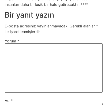
Tarım
insanları daha birleşik bir hale getirecektir. ** **
Teknoloji
Bir yanıt yazın
TikTok
E-posta adresiniz yayınlanmayacak.
Gerekli alanlar
*
ile işaretlenmişlerdir
Tv
Yorum
*
Twitter
Ürün
Tanıtımı
Uzay
Web
Ad
*
Siteleri