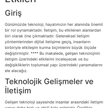
Sosyal
Medyalar
Giriş
Din
Günümüzde teknoloji, hayatımızın her alanında önemli
bir rol oynamaktadır. İletişim, bu etkilenen alanlardan
Dokümanlar
biri olarak öne çıkmaktadır. Geleneksel iletişim
yöntemlerinden dijital iletişime geçiş, insanların
Domain
birbiriyle etkileşim kurma biçimlerini büyük ölçüde
değiştirmiştir. ** ** Bu makalede, gelişen teknolojinin
iletişim üzerindeki etkilerini inceleyecek ve bu
Download
değişikliklerin toplumsal yapı üzerindeki yansımalarını
ele alacağız.
E-
Teknolojik Gelişmeler ve
Devlet
İletişim
Eğitim
Gelişen teknoloji sayesinde insanlar arasındaki iletişim
yapısı daha hızlı ve etkili hale gelmiştir. Özellikle