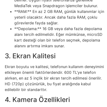
MediaTek veya Snapdragon işlemciler bulunur.
Tasarım
**RAM:** En az 2 GB RAM, günlük kullanımlar için
yeterli olacaktır. Ancak daha fazla RAM, çoklu
Güvenlik
görevlerde fayda sağlar.
**Depolama:** 16 GB veya daha fazla depolama
Haber
alanı tercih edilmelidir. Eğer mümkünse, microSD
kart desteği olan bir telefon seçmek, depolama
Hayvanlar
alanını artırma imkanı sunar.
3. Ekran Kalitesi
Hobi
Ekran boyutu ve kalitesi, telefonun kullanım deneyimini
Hosting
etkileyen önemli faktörlerdendir. 600 TL’ye telefon
alırken, en az 5 inçlik bir ekran tercih edilmesi önerilir.
Hukuk
HD (720p) çözünürlük, bu fiyat aralığında kabul
edilebilir bir standarttır.
İnstagram
4. Kamera Özellikleri