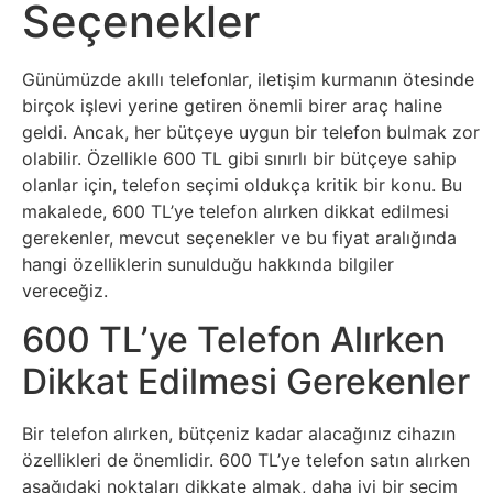
Sosyal
Seçenekler
Medyalar
Günümüzde akıllı telefonlar, iletişim kurmanın ötesinde
Din
birçok işlevi yerine getiren önemli birer araç haline
geldi. Ancak, her bütçeye uygun bir telefon bulmak zor
Dokümanlar
olabilir. Özellikle 600 TL gibi sınırlı bir bütçeye sahip
olanlar için, telefon seçimi oldukça kritik bir konu. Bu
makalede, 600 TL’ye telefon alırken dikkat edilmesi
Domain
gerekenler, mevcut seçenekler ve bu fiyat aralığında
hangi özelliklerin sunulduğu hakkında bilgiler
Download
vereceğiz.
600 TL’ye Telefon Alırken
E-
Dikkat Edilmesi Gerekenler
Devlet
Eğitim
Bir telefon alırken, bütçeniz kadar alacağınız cihazın
özellikleri de önemlidir. 600 TL’ye telefon satın alırken
aşağıdaki noktaları dikkate almak, daha iyi bir seçim