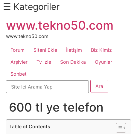
☰ Kategoriler
İçeriğe
www.tekno50.com
Daha
atla
Fazlası
İçin
www.tekno50.com
Aşağı
Forum
Siteni Ekle
İletişim
Biz Kimiz
Kaydır
Android
Arşivler
Tv İzle
Son Dakika
Oyunlar
Sohbet
Apk
Arabalar
600 tl ye telefon
Bankacılık
İşlemleri
Table of Contents