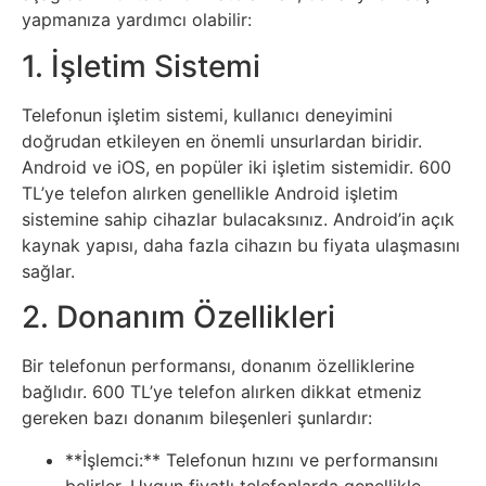
Elektronik
yapmanıza yardımcı olabilir:
Cihazlar
1. İşletim Sistemi
Facebook
Telefonun işletim sistemi, kullanıcı deneyimini
doğrudan etkileyen en önemli unsurlardan biridir.
Felsefe
Android ve iOS, en popüler iki işletim sistemidir. 600
TL’ye telefon alırken genellikle Android işletim
Finans
sistemine sahip cihazlar bulacaksınız. Android’in açık
kaynak yapısı, daha fazla cihazın bu fiyata ulaşmasını
Genel
sağlar.
2. Donanım Özellikleri
Gezi
Bir telefonun performansı, donanım özelliklerine
Gizem
bağlıdır. 600 TL’ye telefon alırken dikkat etmeniz
gereken bazı donanım bileşenleri şunlardır:
Grafik
**İşlemci:** Telefonun hızını ve performansını
&
belirler. Uygun fiyatlı telefonlarda genellikle