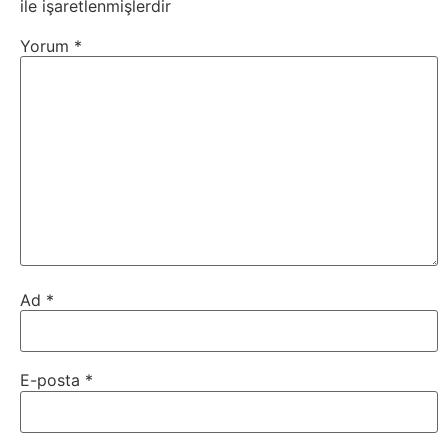
ile işaretlenmişlerdir
Yorum
*
Webmaster
WordPress
Yapay
Zeka
Yemek
Youtube
Ad
*
E-posta
*