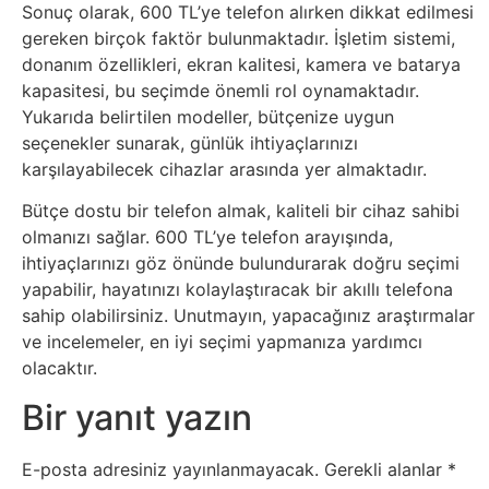
Tarım
Sonuç olarak, 600 TL’ye telefon alırken dikkat edilmesi
gereken birçok faktör bulunmaktadır. İşletim sistemi,
Teknoloji
donanım özellikleri, ekran kalitesi, kamera ve batarya
kapasitesi, bu seçimde önemli rol oynamaktadır.
TikTok
Yukarıda belirtilen modeller, bütçenize uygun
seçenekler sunarak, günlük ihtiyaçlarınızı
karşılayabilecek cihazlar arasında yer almaktadır.
Tv
Bütçe dostu bir telefon almak, kaliteli bir cihaz sahibi
Twitter
olmanızı sağlar. 600 TL’ye telefon arayışında,
ihtiyaçlarınızı göz önünde bulundurarak doğru seçimi
Ürün
yapabilir, hayatınızı kolaylaştıracak bir akıllı telefona
sahip olabilirsiniz. Unutmayın, yapacağınız araştırmalar
Tanıtımı
ve incelemeler, en iyi seçimi yapmanıza yardımcı
olacaktır.
Uzay
Bir yanıt yazın
Web
E-posta adresiniz yayınlanmayacak.
Gerekli alanlar
*
Siteleri