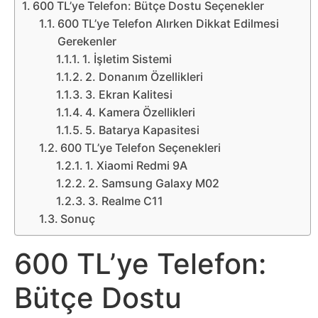
Belgesel
600 TL’ye Telefon: Bütçe Dostu Seçenekler
600 TL’ye Telefon Alırken Dikkat Edilmesi
Bilgi
Gerekenler
1. İşletim Sistemi
Bilgisayar
2. Donanım Özellikleri
3. Ekran Kalitesi
4. Kamera Özellikleri
Bilim
5. Batarya Kapasitesi
600 TL’ye Telefon Seçenekleri
Bitcoin
1. Xiaomi Redmi 9A
2. Samsung Galaxy M02
Bitkiler
3. Realme C11
Sonuç
Çizgi
Film
600 TL’ye Telefon:
Bütçe Dostu
Diğer