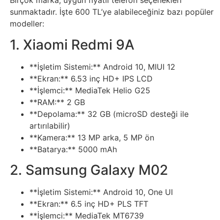
Birçok marka, uygun fiyatlı telefon seçenekleri
Sanat
sunmaktadır. İşte 600 TL’ye alabileceğiniz bazı popüler
modeller:
Metaverse
1. Xiaomi Redmi 9A
Mobil
**İşletim Sistemi:** Android 10, MIUI 12
**Ekran:** 6.53 inç HD+ IPS LCD
Müzik
**İşlemci:** MediaTek Helio G25
**RAM:** 2 GB
**Depolama:** 32 GB (microSD desteği ile
Nft
artırılabilir)
**Kamera:** 13 MP arka, 5 MP ön
Oyun
**Batarya:** 5000 mAh
2. Samsung Galaxy M02
Projeler
ve
**İşletim Sistemi:** Android 10, One UI
**Ekran:** 6.5 inç HD+ PLS TFT
Fikirler
**İşlemci:** MediaTek MT6739