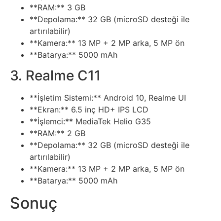
**RAM:** 3 GB
Psikoloji
**Depolama:** 32 GB (microSD desteği ile
artırılabilir)
Sağlık
**Kamera:** 13 MP + 2 MP arka, 5 MP ön
**Batarya:** 5000 mAh
Scriptler
3. Realme C11
Seo
**İşletim Sistemi:** Android 10, Realme UI
**Ekran:** 6.5 inç HD+ IPS LCD
Sigorta
**İşlemci:** MediaTek Helio G35
**RAM:** 2 GB
Sinema
**Depolama:** 32 GB (microSD desteği ile
artırılabilir)
Spor
**Kamera:** 13 MP + 2 MP arka, 5 MP ön
**Batarya:** 5000 mAh
Tarih
Sonuç