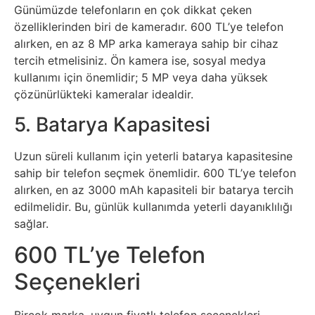
İnternet
Günümüzde telefonların en çok dikkat çeken
özelliklerinden biri de kameradır. 600 TL’ye telefon
İnternetten
alırken, en az 8 MP arka kameraya sahip bir cihaz
tercih etmelisiniz. Ön kamera ise, sosyal medya
Para
kullanımı için önemlidir; 5 MP veya daha yüksek
Kazanma
çözünürlükteki kameralar idealdir.
5. Batarya Kapasitesi
Kadın
Uzun süreli kullanım için yeterli batarya kapasitesine
Kim
sahip bir telefon seçmek önemlidir. 600 TL’ye telefon
alırken, en az 3000 mAh kapasiteli bir batarya tercih
Kimdir
edilmelidir. Bu, günlük kullanımda yeterli dayanıklılığı
sağlar.
Kitap
600 TL’ye Telefon
Komedi
Seçenekleri
Kültür