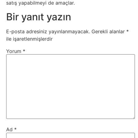
Sosyal
satış yapabilmeyi de amaçlar.
Medyalar
Bir yanıt yazın
Din
E-posta adresiniz yayınlanmayacak.
Gerekli alanlar
*
ile işaretlenmişlerdir
Dokümanlar
Yorum
*
Domain
Download
E-
Devlet
Eğitim
Ad
*