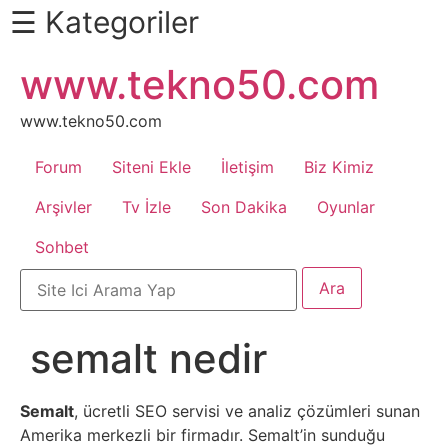
☰ Kategoriler
İçeriğe
www.tekno50.com
Daha
atla
Fazlası
İçin
www.tekno50.com
Aşağı
Forum
Siteni Ekle
İletişim
Biz Kimiz
Kaydır
Android
Arşivler
Tv İzle
Son Dakika
Oyunlar
Sohbet
Apk
Arabalar
semalt nedir
Bankacılık
İşlemleri
Semalt
, ücretli SEO servisi ve analiz çözümleri sunan
Amerika merkezli bir firmadır. Semalt’in sunduğu