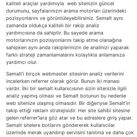
Belgesel
kaliteli araçlar yardımıyla web sitenizin güncel
durumunu, sayfalarınızın arama motorları üzerindeki
Bilgi
pozisyonlarını ve görüntüleyebilirsiniz. Semalt aynı
zamanda oldukça kaliteli bir rakip analiz
yardımcısına da sahiptir. Bu sayede arama
Bilgisayar
motorlarınızın pozisyonlarını takip etme olanağına
sahipken aynı anda rakiplerinizin de analinizi yaparak
Bilim
farklı strateji zamanlamalarını kolaylıkla anlamanıza
yardımcı olur.
Bitcoin
Semalt’i birçok webmaster sitesinin analiz verilerini
incelerken referrer olarak görür. Bunun iki manası
Bitkiler
vardır. İlki bir semalt kullanıcısının sizin sitenizle ilgili
analiz yapmış olması ve Semalt botunun bu nedenle
Çizgi
web sitenize ulaşmış olmasıdır. Bir diğeriyse Semalt’in
Film
takip ettiği reklam stratejisidir. Her site sahibi sitesine
gelen referrer’lara göz atar ve bu adreslere giriş yapar.
Semalt sitelere botlarını göndererek kullanıcılar
Diğer
üzerinde merak uyandırıp servisini tanıtma ve daha çok