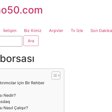
no50.com
İletişim
Biz Kimiz
Arşivler
Tv İzle
Son Dakika
borsası
ırımcılar için Bir Rehber
ı Nedir?
asdaq
 Nasıl Çalışır?