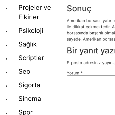
Sonuç
Projeler ve
Fikirler
Amerikan borsası, yatırım
ile dikkat çekmektedir. 
Psikoloji
borsasında başarılı olmak 
sayede, Amerikan borsasınd
Sağlık
Bir yanıt yaz
Scriptler
E-posta adresiniz yayın
Seo
Yorum
*
Sigorta
Sinema
Spor