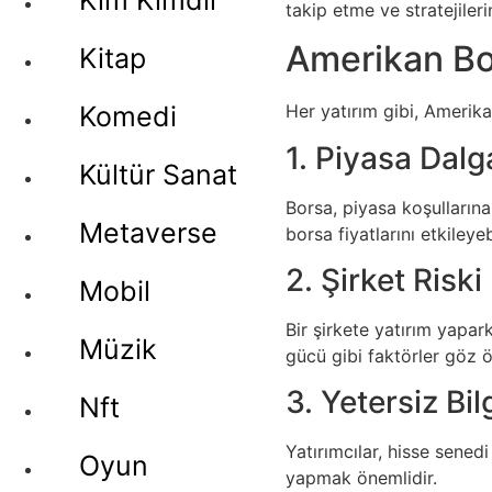
Kim Kimdir
takip etme ve stratejiler
Amerikan Bo
Kitap
Komedi
Her yatırım gibi, Amerika
1. Piyasa Dalg
Kültür Sanat
Borsa, piyasa koşullarına
Metaverse
borsa fiyatlarını etkileyebi
2. Şirket Riski
Mobil
Bir şirkete yatırım yapar
Müzik
gücü gibi faktörler göz 
3. Yetersiz Bil
Nft
Yatırımcılar, hisse senedi
Oyun
yapmak önemlidir.