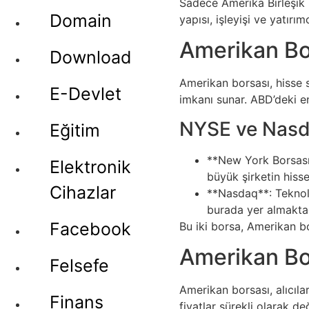
Sadece Amerika Birleşik 
Domain
yapısı, işleyişi ve yatır
Amerikan Bo
Download
Amerikan borsası, hisse s
E-Devlet
imkanı sunar. ABD’deki 
NYSE ve Nas
Eğitim
**New York Borsası 
Elektronik
büyük şirketin hiss
Cihazlar
**Nasdaq**: Teknoloj
burada yer almaktad
Facebook
Bu iki borsa, Amerikan bor
Amerikan Bor
Felsefe
Amerikan borsası, alıcılar
Finans
fiyatlar sürekli olarak de