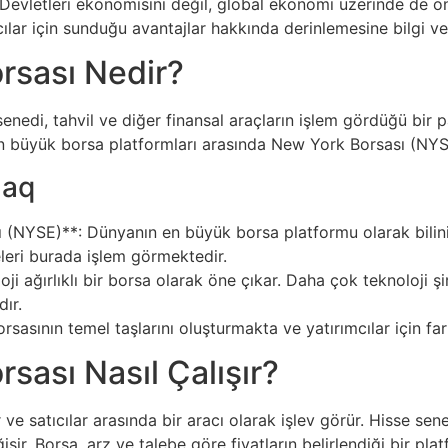
Devletleri ekonomisini değil, global ekonomi üzerinde de ön
ımcılar için sunduğu avantajlar hakkında derinlemesine bilgi v
rsası Nedir?
enedi, tahvil ve diğer finansal araçların işlem gördüğü bir pa
en büyük borsa platformları arasında New York Borsası (NY
daq
(NYSE)**: Dünyanın en büyük borsa platformu olarak bilinir. 
eleri burada işlem görmektedir.
i ağırlıklı bir borsa olarak öne çıkar. Daha çok teknoloji şirk
ır.
sasının temel taşlarını oluşturmakta ve yatırımcılar için fark
sası Nasıl Çalışır?
 ve satıcılar arasında bir aracı olarak işlev görür. Hisse sene
ğişir. Borsa, arz ve talebe göre fiyatların belirlendiği bir pla