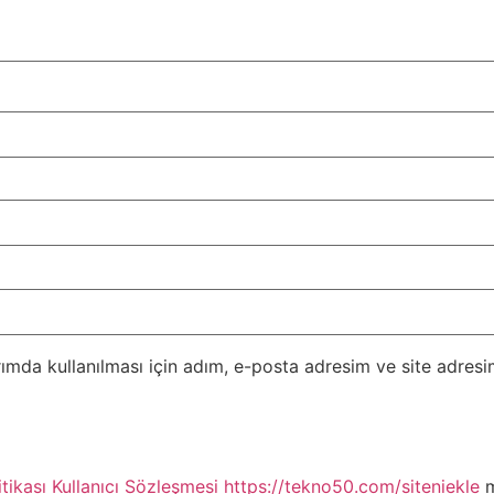
mda kullanılması için adım, e-posta adresim ve site adresim
itikası
Kullanıcı Sözleşmesi
https://tekno50.com/siteniekle
m