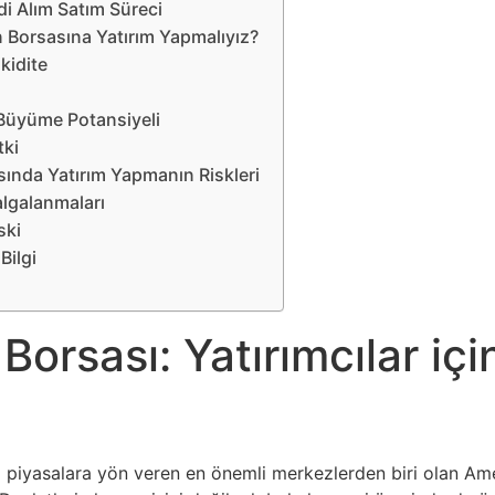
i Alım Satım Süreci
Borsasına Yatırım Yapmalıyız?
kidite
k
Büyüme Potansiyeli
tki
ında Yatırım Yapmanın Riskleri
algalanmaları
ski
Bilgi
orsası: Yatırımcılar içi
 piyasalara yön veren en önemli merkezlerden biri olan Ameri