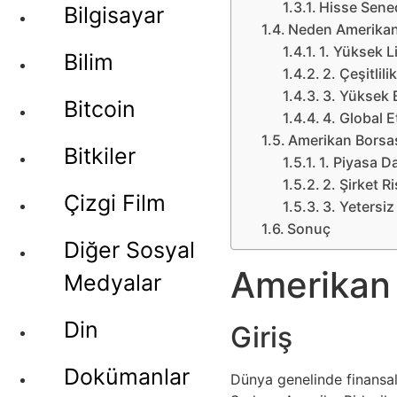
Hisse Sened
Bilgisayar
Neden Amerikan 
1. Yüksek Li
Bilim
2. Çeşitlili
3. Yüksek 
Bitcoin
4. Global E
Amerikan Borsas
Bitkiler
1. Piyasa D
2. Şirket Ri
Çizgi Film
3. Yetersiz 
Sonuç
Diğer Sosyal
Amerikan B
Medyalar
Din
Giriş
Dokümanlar
Dünya genelinde finansal