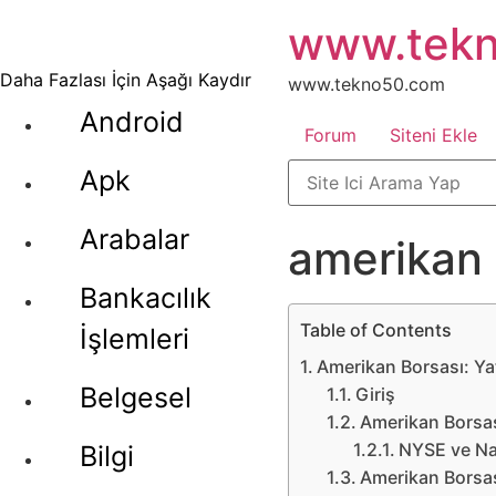
İçeriğe
www.tek
atla
Daha Fazlası İçin Aşağı Kaydır
www.tekno50.com
Android
Forum
Siteni Ekle
Apk
Arabalar
amerikan 
Bankacılık
Table of Contents
İşlemleri
Amerikan Borsası: Yat
Belgesel
Giriş
Amerikan Borsas
NYSE ve N
Bilgi
Amerikan Borsası