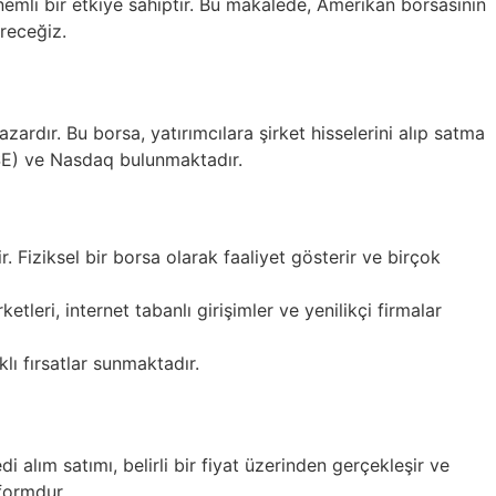
emli bir etkiye sahiptir. Bu makalede, Amerikan borsasının
ereceğiz.
zardır. Bu borsa, yatırımcılara şirket hisselerini alıp satma
SE) ve Nasdaq bulunmaktadır.
Fiziksel bir borsa olarak faaliyet gösterir ve birçok
etleri, internet tabanlı girişimler ve yenilikçi firmalar
lı fırsatlar sunmaktadır.
di alım satımı, belirli bir fiyat üzerinden gerçekleşir ve
tformdur.