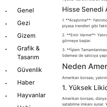
Hisse Senedi 
Genel
1. **Araştırma**: Yatırım
Gezi
piyasa trendleri gibi fak
Gizem
2. **Emir Verme**: Yatırı
görmeye başlar.
Grafik &
3. **İşlem Tamamlanması*
ödemesi de satıcıya yapıl
Tasarım
Neden Ameri
Güvenlik
Amerikan borsası, yatırım
Haber
1. Yüksek Liki
Hayvanlar
Amerikan borsası, dünya g
satabilme imkanı sunar. Y