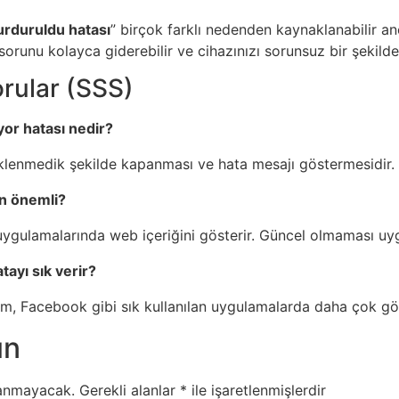
rduruldu hatası
” birçok farklı nedenden kaynaklanabilir anc
sorunu kolayca giderebilir ve cihazınızı sorunsuz bir şekild
orular (SSS)
or hatası nedir?
klenmedik şekilde kapanması ve hata mesajı göstermesidir.
n önemli?
gulamalarında web içeriğini gösterir. Güncel olmaması uygu
ayı sık verir?
m, Facebook gibi sık kullanılan uygulamalarda daha çok gör
ın
lanmayacak.
Gerekli alanlar
*
ile işaretlenmişlerdir