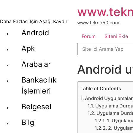
İçeriğe
www.tek
atla
Daha Fazlası İçin Aşağı Kaydır
www.tekno50.com
Android
Forum
Siteni Ekle
Apk
Arabalar
Android u
Bankacılık
Table of Contents
İşlemleri
Android Uygulamalar
Belgesel
Uygulama Durdur
Uygulama Durdur
1. Uygulama
Bilgi
2. Uygulam