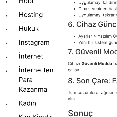
Hobi
Uygulamayı kaldırı
Cihazı yeniden başl
Hosting
Uygulamayı tekrar 
6. Cihaz Günce
Hukuk
Ayarlar > Yazılım G
İnstagram
Yeni bir sistem gün
7. Güvenli Mo
İnternet
Cihazı
Güvenli Modda
ba
İnternetten
çalışır.
Para
8. Son Çare: 
Kazanma
Tüm çözümlere rağmen so
alın.
Kadın
Sonuç