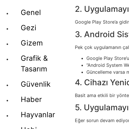
2. Uygulamayı
Genel
Google Play Store’a gidi
Gezi
3. Android Si
Gizem
Pek çok uygulamanın ça
Grafik &
Google Play Store’u
“Android System We
Tasarım
Güncelleme varsa m
4. Cihazı Yeni
Güvenlik
Basit ama etkili bir yönte
Haber
5. Uygulamayı
Hayvanlar
Eğer sorun devam ediyor