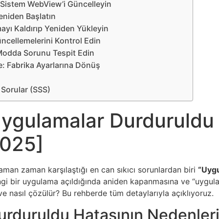
 Sistem WebView’i Güncelleyin
eniden Başlatın
ayı Kaldırıp Yeniden Yükleyin
ncellemelerini Kontrol Edin
 Modda Sorunu Tespit Edin
e: Fabrika Ayarlarına Dönüş
 Sorular (SSS)
ygulamalar Durduruldu 
2025]
zaman zaman karşılaştığı en can sıkıcı sorunlardan biri
“Uyg
angi bir uygulama açıldığında aniden kapanmasına ve “uygul
ve nasıl çözülür? Bu rehberde tüm detaylarıyla açıklıyoruz.
rduruldu Hatasının Nedenler