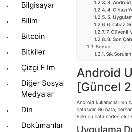
3. Android
Bilgisayar
4. Cihazı Y
5. Uygulam
Bilim
6. Cihaz Gü
7. Güvenli
Bitcoin
8. Son Çar
Sonuç
Bitkiler
Sık Sorulan
Çizgi Film
Android U
Diğer Sosyal
[Güncel 
Medyalar
Android kullanıcılarının 
Din
hatasıdır. Bu hata, herh
Peki bu hata neden olur 
Dokümanlar
Uygulama Du