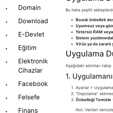
Domain
Bu hata çeşitli sebeplerd
Bozuk önbellek dos
Download
Uyumsuz veya gün
Yetersiz RAM veya
E-Devlet
Sistem yazılımında
Virüs ya da zararlı 
Eğitim
Uygulama Dur
Elektronik
Aşağıdaki adımları takip 
Cihazlar
1. Uygulamanın
Facebook
Ayarlar > Uygulama
“Depolama” sekmesi
Felsefe
Önbelleği Temizle
Finans
Not: Verileri temizle