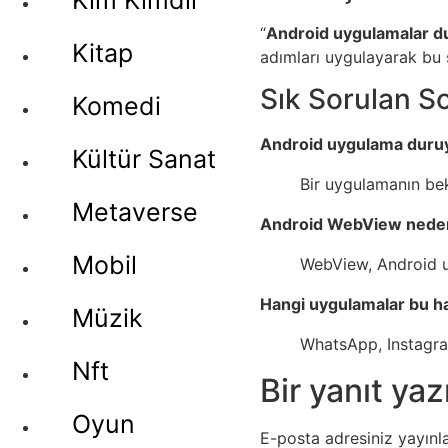
Kim Kimdir
“
Android uygulamalar du
Kitap
adımları uygulayarak bu 
Sık Sorulan S
Komedi
Android uygulama duruy
Kültür Sanat
Bir uygulamanın be
Metaverse
Android WebView nede
Mobil
WebView, Android uy
Hangi uygulamalar bu hat
Müzik
WhatsApp, Instagra
Nft
Bir yanıt yaz
Oyun
E-posta adresiniz yayın