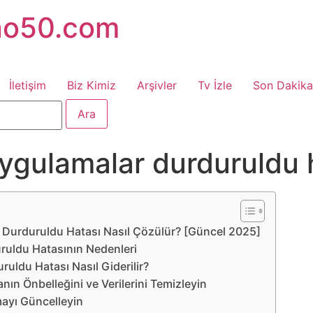
no50.com
İletişim
Biz Kimiz
Arşivler
Tv İzle
Son Dakika
ygulamalar durduruldu 
 Durduruldu Hatası Nasıl Çözülür? [Güncel 2025]
uldu Hatasının Nedenleri
uldu Hatası Nasıl Giderilir?
nın Önbelleğini ve Verilerini Temizleyin
ayı Güncelleyin