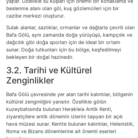
yapar. Özellikle su kuşları için önemli bir konaklama ve
Sanat
beslenme alanı olan göl, kuş gözlemcileri için bir
cazibe merkezi oluşturur.
Metaverse
Sulak alanlar, sazlıklar, ormanlar ve dağlarla çevrili olan
Bafa Gölü, aynı zamanda doğa yürüyüşü, kampçılık ve
Mobil
dağcılık gibi doğa sporları için de ideal bir ortam
sunar. Doğa tutkunları için bu bölge, keşfedilmeyi
Müzik
bekleyen bir doğal hazinedir.
3.2. Tarihi ve Kültürel
Nft
Zenginlikler
Oyun
Bafa Gölü çevresinde yer alan tarihi kalıntılar, bölgenin
kültürel zenginliğini yansıtır. Özellikle gölün
Projeler
kuzeybatısında bulunan Herakleia Antik Kenti,
ziyaretçilere antik dönemin izlerini taşıyan bir açık
ve
hava müzesi sunar. Kentte bulunan kalıntılar, Helenistik,
Fikirler
Roma ve Bizans dönemlerine ait önemli eserleri