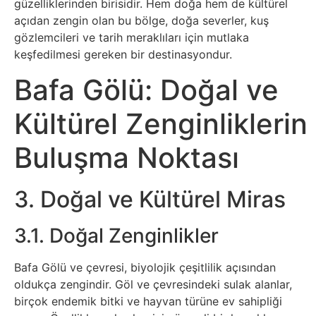
güzelliklerinden birisidir. Hem doğa hem de kültürel
İnternet
açıdan zengin olan bu bölge, doğa severler, kuş
gözlemcileri ve tarih meraklıları için mutlaka
İnternetten
keşfedilmesi gereken bir destinasyondur.
Para
Bafa Gölü: Doğal ve
Kazanma
Kültürel Zenginliklerin
Kadın
Buluşma Noktası
Kim
3. Doğal ve Kültürel Miras
Kimdir
3.1. Doğal Zenginlikler
Kitap
Bafa Gölü ve çevresi, biyolojik çeşitlilik açısından
Komedi
oldukça zengindir. Göl ve çevresindeki sulak alanlar,
birçok endemik bitki ve hayvan türüne ev sahipliği
Kültür