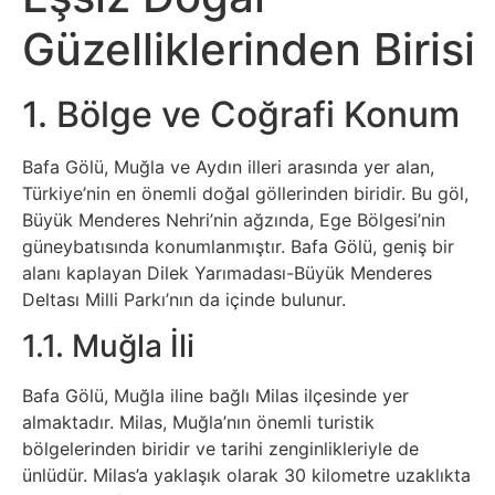
Sosyal
Güzelliklerinden Birisi
Medyalar
Din
1. Bölge ve Coğrafi Konum
Dokümanlar
Bafa Gölü, Muğla ve Aydın illeri arasında yer alan,
Türkiye’nin en önemli doğal göllerinden biridir. Bu göl,
Domain
Büyük Menderes Nehri’nin ağzında, Ege Bölgesi’nin
güneybatısında konumlanmıştır. Bafa Gölü, geniş bir
alanı kaplayan Dilek Yarımadası-Büyük Menderes
Download
Deltası Milli Parkı’nın da içinde bulunur.
E-
1.1. Muğla İli
Devlet
Bafa Gölü, Muğla iline bağlı Milas ilçesinde yer
almaktadır. Milas, Muğla’nın önemli turistik
Eğitim
bölgelerinden biridir ve tarihi zenginlikleriyle de
ünlüdür. Milas’a yaklaşık olarak 30 kilometre uzaklıkta