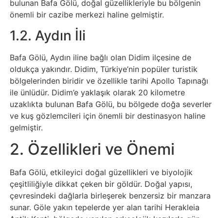
Elektronik
bulunan Bafa Gölü, doğal güzellikleriyle bu bölgenin
önemli bir cazibe merkezi haline gelmiştir.
Cihazlar
1.2. Aydın İli
Facebook
Bafa Gölü, Aydın iline bağlı olan Didim ilçesine de
Felsefe
oldukça yakındır. Didim, Türkiye’nin popüler turistik
bölgelerinden biridir ve özellikle tarihi Apollo Tapınağı
ile ünlüdür. Didim’e yaklaşık olarak 20 kilometre
Finans
uzaklıkta bulunan Bafa Gölü, bu bölgede doğa severler
ve kuş gözlemcileri için önemli bir destinasyon haline
Genel
gelmiştir.
2. Özellikleri ve Önemi
Gezi
Gizem
Bafa Gölü, etkileyici doğal güzellikleri ve biyolojik
çeşitliliğiyle dikkat çeken bir göldür. Doğal yapısı,
çevresindeki dağlarla birleşerek benzersiz bir manzara
Grafik
sunar. Göle yakın tepelerde yer alan tarihi Herakleia
&