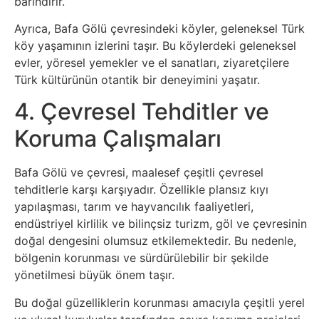
barındırır.
Psikoloji
Ayrıca, Bafa Gölü çevresindeki köyler, geleneksel Türk
köy yaşamının izlerini taşır. Bu köylerdeki geleneksel
Sağlık
evler, yöresel yemekler ve el sanatları, ziyaretçilere
Türk kültürünün otantik bir deneyimini yaşatır.
Scriptler
4. Çevresel Tehditler ve
Seo
Koruma Çalışmaları
Sigorta
Bafa Gölü ve çevresi, maalesef çeşitli çevresel
tehditlerle karşı karşıyadır. Özellikle plansız kıyı
Sinema
yapılaşması, tarım ve hayvancılık faaliyetleri,
endüstriyel kirlilik ve bilinçsiz turizm, göl ve çevresinin
doğal dengesini olumsuz etkilemektedir. Bu nedenle,
Spor
bölgenin korunması ve sürdürülebilir bir şekilde
yönetilmesi büyük önem taşır.
Tarih
Bu doğal güzelliklerin korunması amacıyla çeşitli yerel