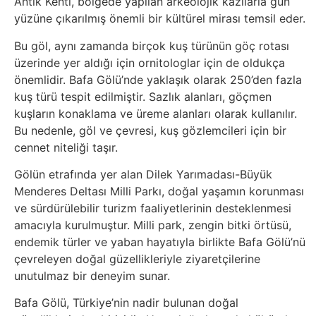
Antik Kenti, bölgede yapılan arkeolojik kazılarla gün
yüzüne çıkarılmış önemli bir kültürel mirası temsil eder.
Tasarım
Bu göl, aynı zamanda birçok kuş türünün göç rotası
Güvenlik
üzerinde yer aldığı için ornitologlar için de oldukça
önemlidir. Bafa Gölü’nde yaklaşık olarak 250’den fazla
Haber
kuş türü tespit edilmiştir. Sazlık alanları, göçmen
kuşların konaklama ve üreme alanları olarak kullanılır.
Bu nedenle, göl ve çevresi, kuş gözlemcileri için bir
Hayvanlar
cennet niteliği taşır.
Hobi
Gölün etrafında yer alan Dilek Yarımadası-Büyük
Menderes Deltası Milli Parkı, doğal yaşamın korunması
ve sürdürülebilir turizm faaliyetlerinin desteklenmesi
Hosting
amacıyla kurulmuştur. Milli park, zengin bitki örtüsü,
endemik türler ve yaban hayatıyla birlikte Bafa Gölü’nü
Hukuk
çevreleyen doğal güzellikleriyle ziyaretçilerine
unutulmaz bir deneyim sunar.
İnstagram
Bafa Gölü, Türkiye’nin nadir bulunan doğal