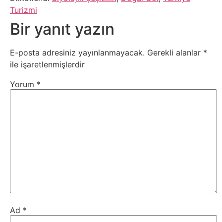
Turizmi
Webmaster
Bir yanıt yazın
WordPress
E-posta adresiniz yayınlanmayacak.
Gerekli alanlar
*
ile işaretlenmişlerdir
Yapay
Yorum
*
Zeka
Yemek
Youtube
Ad
*