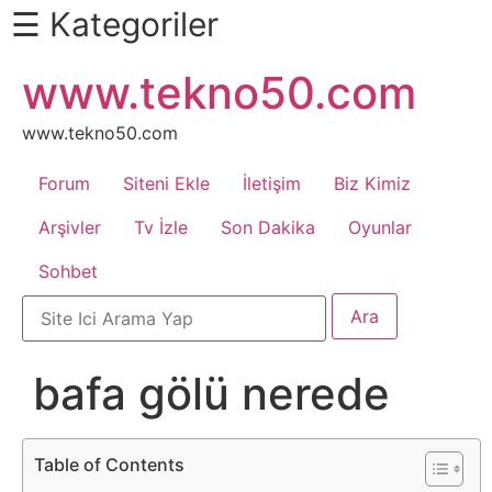
☰ Kategoriler
İçeriğe
www.tekno50.com
Daha
atla
Fazlası
İçin
www.tekno50.com
Aşağı
Forum
Siteni Ekle
İletişim
Biz Kimiz
Kaydır
Android
Arşivler
Tv İzle
Son Dakika
Oyunlar
Sohbet
Apk
Arabalar
bafa gölü nerede
Bankacılık
İşlemleri
Table of Contents