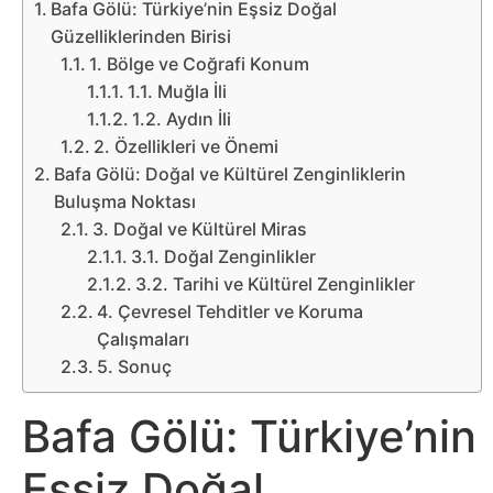
Belgesel
Bafa Gölü: Türkiye’nin Eşsiz Doğal
Güzelliklerinden Birisi
Bilgi
1. Bölge ve Coğrafi Konum
1.1. Muğla İli
Bilgisayar
1.2. Aydın İli
2. Özellikleri ve Önemi
Bafa Gölü: Doğal ve Kültürel Zenginliklerin
Bilim
Buluşma Noktası
3. Doğal ve Kültürel Miras
Bitcoin
3.1. Doğal Zenginlikler
3.2. Tarihi ve Kültürel Zenginlikler
Bitkiler
4. Çevresel Tehditler ve Koruma
Çalışmaları
Çizgi
5. Sonuç
Film
Bafa Gölü: Türkiye’nin
Diğer
Eşsiz Doğal