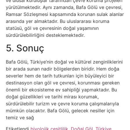
Tarım
ve ulusal kuruluşlar tarafından çevre koruma projeleri
yürütülmektedir. Aynı zamanda, Bafa Gölü ve çevresi,
Ramsar Sözleşmesi kapsamında korunan sulak alanlar
Teknoloji
arasında yer almaktadır. Bu uluslararası koruma
statüsü, göl ve çevresinin doğal yaşamının
TikTok
sürdürülebilirliğini desteklemektedir.
Tv
5. Sonuç
Twitter
Bafa Gölü, Türkiye’nin doğal ve kültürel zenginliklerini
bir arada sunan nadir bölgelerden biridir. Hem doğa
severler hem de tarih tutkunları için büyüleyici bir
Ürün
destinasyon olan göl ve çevresi, korunması gereken
Tanıtımı
önemli bir ekosisteme ev sahipliği yapmaktadır. Bu
doğal güzellikleri ve tarihi mirası korumak,
Uzay
sürdürülebilir turizm ve çevre koruma çalışmalarıyla
mümkün olacaktır. Bafa Gölü, gelecek nesiller için
Web
temiz ve sağ
Siteleri
Etiketlendi
biyolojik çeşitlilik
,
Doğal Göl
,
Türkiye