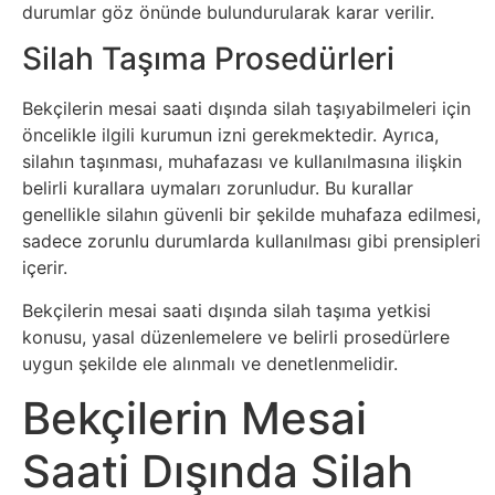
durumlar göz önünde bulundurularak karar verilir.
Tasarım
Silah Taşıma Prosedürleri
Güvenlik
Bekçilerin mesai saati dışında silah taşıyabilmeleri için
öncelikle ilgili kurumun izni gerekmektedir. Ayrıca,
Haber
silahın taşınması, muhafazası ve kullanılmasına ilişkin
belirli kurallara uymaları zorunludur. Bu kurallar
Hayvanlar
genellikle silahın güvenli bir şekilde muhafaza edilmesi,
sadece zorunlu durumlarda kullanılması gibi prensipleri
Hobi
içerir.
Bekçilerin mesai saati dışında silah taşıma yetkisi
Hosting
konusu, yasal düzenlemelere ve belirli prosedürlere
uygun şekilde ele alınmalı ve denetlenmelidir.
Hukuk
Bekçilerin Mesai
İnstagram
Saati Dışında Silah