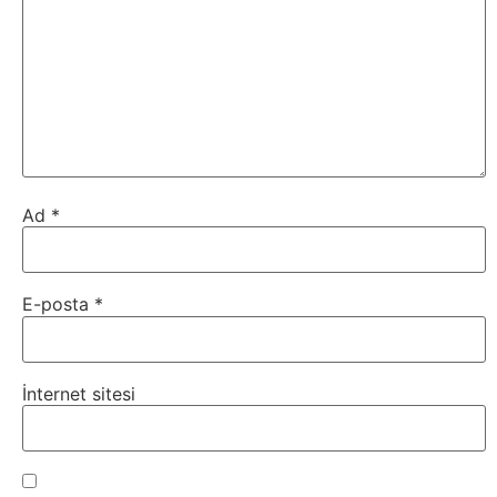
Tarım
Teknoloji
TikTok
Tv
Ad
*
Twitter
Ürün
E-posta
*
Tanıtımı
Uzay
İnternet sitesi
Web
Siteleri