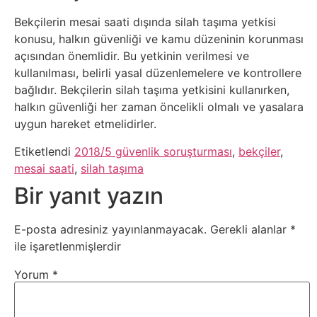
Psikoloji
Bekçilerin mesai saati dışında silah taşıma yetkisi
konusu, halkın güvenliği ve kamu düzeninin korunması
Sağlık
açısından önemlidir. Bu yetkinin verilmesi ve
kullanılması, belirli yasal düzenlemelere ve kontrollere
Scriptler
bağlıdır. Bekçilerin silah taşıma yetkisini kullanırken,
halkın güvenliği her zaman öncelikli olmalı ve yasalara
uygun hareket etmelidirler.
Seo
Etiketlendi
2018/5 güvenlik soruşturması
,
bekçiler
,
Sigorta
mesai saati
,
silah taşıma
Bir yanıt yazın
Sinema
E-posta adresiniz yayınlanmayacak.
Gerekli alanlar
*
Spor
ile işaretlenmişlerdir
Yorum
*
Tarih