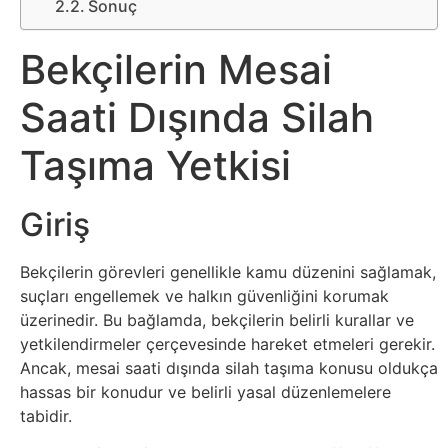
Sosyal
Sonuç
Medyalar
Bekçilerin Mesai
Din
Saati Dışında Silah
Dokümanlar
Taşıma Yetkisi
Domain
Giriş
Download
Bekçilerin görevleri genellikle kamu düzenini sağlamak,
suçları engellemek ve halkın güvenliğini korumak
E-
üzerinedir. Bu bağlamda, bekçilerin belirli kurallar ve
Devlet
yetkilendirmeler çerçevesinde hareket etmeleri gerekir.
Ancak, mesai saati dışında silah taşıma konusu oldukça
Eğitim
hassas bir konudur ve belirli yasal düzenlemelere
tabidir.