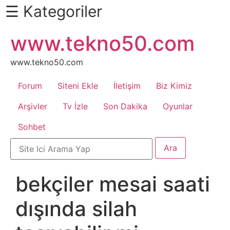
☰ Kategoriler
İçeriğe
www.tekno50.com
Daha
atla
Fazlası
İçin
www.tekno50.com
Aşağı
Forum
Siteni Ekle
İletişim
Biz Kimiz
Kaydır
Android
Arşivler
Tv İzle
Son Dakika
Oyunlar
Sohbet
Apk
Arabalar
bekçiler mesai saati
Bankacılık
dışında silah
İşlemleri