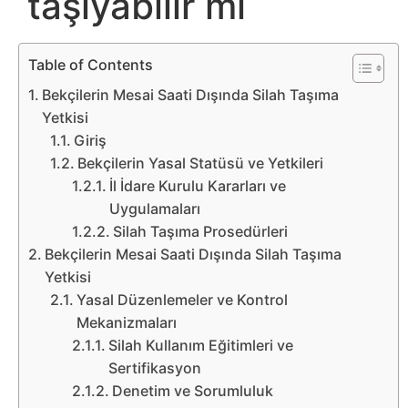
taşıyabilir mi
Belgesel
Bilgi
Table of Contents
Bekçilerin Mesai Saati Dışında Silah Taşıma
Bilgisayar
Yetkisi
Giriş
Bilim
Bekçilerin Yasal Statüsü ve Yetkileri
İl İdare Kurulu Kararları ve
Bitcoin
Uygulamaları
Silah Taşıma Prosedürleri
Bitkiler
Bekçilerin Mesai Saati Dışında Silah Taşıma
Yetkisi
Çizgi
Yasal Düzenlemeler ve Kontrol
Mekanizmaları
Film
Silah Kullanım Eğitimleri ve
Sertifikasyon
Diğer
Denetim ve Sorumluluk