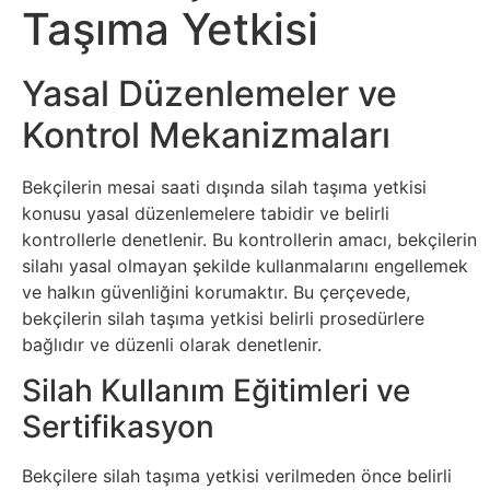
İnternet
Taşıma Yetkisi
İnternetten
Yasal Düzenlemeler ve
Para
Kontrol Mekanizmaları
Kazanma
Bekçilerin mesai saati dışında silah taşıma yetkisi
Kadın
konusu yasal düzenlemelere tabidir ve belirli
kontrollerle denetlenir. Bu kontrollerin amacı, bekçilerin
Kim
silahı yasal olmayan şekilde kullanmalarını engellemek
ve halkın güvenliğini korumaktır. Bu çerçevede,
Kimdir
bekçilerin silah taşıma yetkisi belirli prosedürlere
bağlıdır ve düzenli olarak denetlenir.
Kitap
Silah Kullanım Eğitimleri ve
Komedi
Sertifikasyon
Kültür
Bekçilere silah taşıma yetkisi verilmeden önce belirli