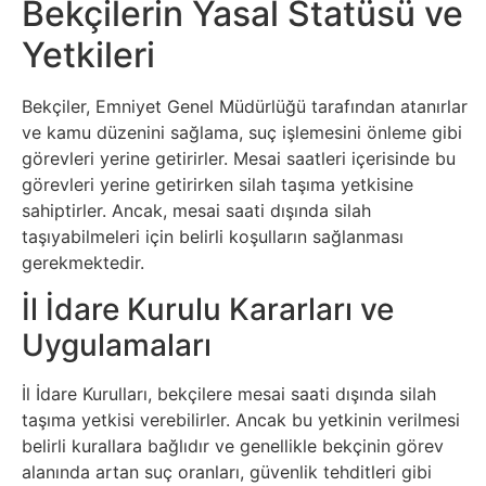
Elektronik
Bekçilerin Yasal Statüsü ve
Cihazlar
Yetkileri
Facebook
Bekçiler, Emniyet Genel Müdürlüğü tarafından atanırlar
ve kamu düzenini sağlama, suç işlemesini önleme gibi
Felsefe
görevleri yerine getirirler. Mesai saatleri içerisinde bu
görevleri yerine getirirken silah taşıma yetkisine
Finans
sahiptirler. Ancak, mesai saati dışında silah
taşıyabilmeleri için belirli koşulların sağlanması
gerekmektedir.
Genel
İl İdare Kurulu Kararları ve
Gezi
Uygulamaları
Gizem
İl İdare Kurulları, bekçilere mesai saati dışında silah
taşıma yetkisi verebilirler. Ancak bu yetkinin verilmesi
Grafik
belirli kurallara bağlıdır ve genellikle bekçinin görev
alanında artan suç oranları, güvenlik tehditleri gibi
&