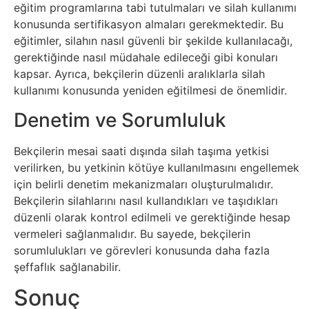
eğitim programlarına tabi tutulmaları ve silah kullanımı
Sanat
konusunda sertifikasyon almaları gerekmektedir. Bu
eğitimler, silahın nasıl güvenli bir şekilde kullanılacağı,
Metaverse
gerektiğinde nasıl müdahale edileceği gibi konuları
kapsar. Ayrıca, bekçilerin düzenli aralıklarla silah
Mobil
kullanımı konusunda yeniden eğitilmesi de önemlidir.
Denetim ve Sorumluluk
Müzik
Bekçilerin mesai saati dışında silah taşıma yetkisi
Nft
verilirken, bu yetkinin kötüye kullanılmasını engellemek
için belirli denetim mekanizmaları oluşturulmalıdır.
Oyun
Bekçilerin silahlarını nasıl kullandıkları ve taşıdıkları
düzenli olarak kontrol edilmeli ve gerektiğinde hesap
vermeleri sağlanmalıdır. Bu sayede, bekçilerin
Projeler
sorumlulukları ve görevleri konusunda daha fazla
ve
şeffaflık sağlanabilir.
Fikirler
Sonuç