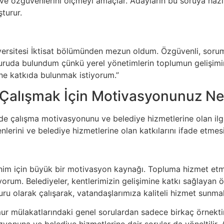
ve özgüvenlerini ölçmeyi amaçlar. Adayların bu soruya hazırl
şturur.
ersitesi İktisat bölümünden mezun oldum. Özgüvenli, sorumlu
ruda bulundum çünkü yerel yönetimlerin toplumun gelişimin
ne katkıda bulunmak istiyorum.”
 Çalışmak İçin Motivasyonunuz Ne
de çalışma motivasyonunu ve belediye hizmetlerine olan ilg
nlerini ve belediye hizmetlerine olan katkılarını ifade etmesi
im için büyük bir motivasyon kaynağı. Topluma hizmet etmek
iyorum. Belediyeler, kentlerimizin gelişimine katkı sağlaya
ru olarak çalışarak, vatandaşlarımıza kaliteli hizmet sunma
ur mülakatlarındaki genel sorulardan sadece birkaç örnektir