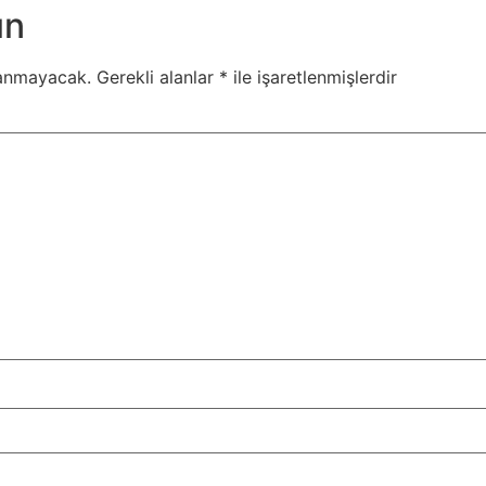
ın
lanmayacak.
Gerekli alanlar
*
ile işaretlenmişlerdir