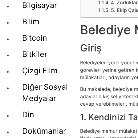
4. Zorlukla
Bilgisayar
5. Ekip Çal
Bilim
Belediye 
Bitcoin
Giriş
Bitkiler
Belediyeler, yerel yöneti
Çizgi Film
görevleri yerine getiren
mülakatları, adayların ye
Diğer Sosyal
Bu makalede, belediye me
adayların kişisel yetenek
Medyalar
cevap verebilmeleri, müla
Din
1. Kendinizi Ta
Dokümanlar
Belediye memur mülakatları