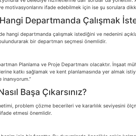
izyonuna ve belediye hizmetlerine dair sorular da yöneltilir. 
i ve motivasyonlarını ifade edebilmek için ise şu sorulara dik
 Hangi Departmanda Çalışmak İste
e hangi departmanda çalışmak istediğini ve nedenini açıklamas
bulundurarak bir departman seçmesi önemlidir.
partman Planlama ve Proje Departmanı olacaktır. İnşaat mü
elerine katkı sağlamak ve kent planlamasında yer almak isti
e inanıyorum.”
 Nasıl Başa Çıkarsınız?
etimi, problem çözme becerileri ve kararlılık seviyesini ölçm
ifade etmesi önemlidir.