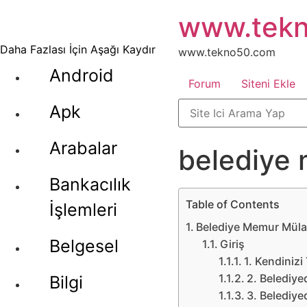
İçeriğe
www.tek
atla
Daha Fazlası İçin Aşağı Kaydır
www.tekno50.com
Android
Forum
Siteni Ekle
Apk
Arabalar
belediye 
Bankacılık
Table of Contents
İşlemleri
Belediye Memur Mülak
Belgesel
Giriş
1. Kendinizi
2. Belediy
Bilgi
3. Belediy