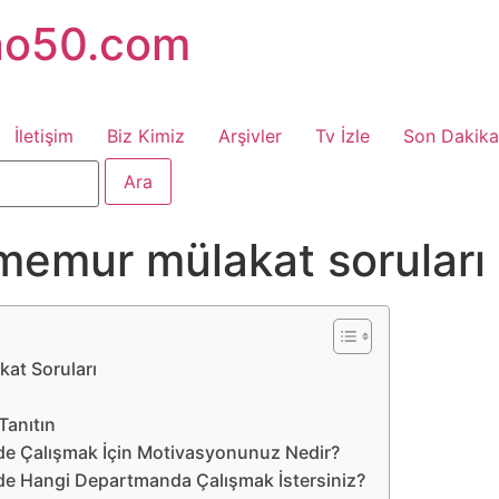
no50.com
İletişim
Biz Kimiz
Arşivler
Tv İzle
Son Dakika
memur mülakat soruları
at Soruları
 Tanıtın
ede Çalışmak İçin Motivasyonunuz Nedir?
ede Hangi Departmanda Çalışmak İstersiniz?