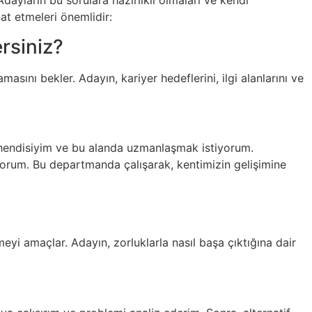
Adayların bu sorulara hazırlıklı olmaları ve kendi
kat etmeleri önemlidir:
rsiniz?
ını bekler. Adayın, kariyer hedeflerini, ilgi alanlarını ve
hendisiyim ve bu alanda uzmanlaşmak istiyorum.
yorum. Bu departmanda çalışarak, kentimizin gelişimine
eyi amaçlar. Adayın, zorluklarla nasıl başa çıktığına dair