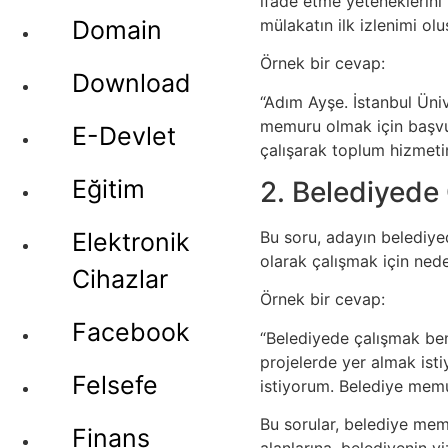
ifade etme yeteneklerini 
mülakatın ilk izlenimi olu
Domain
Örnek bir cevap:
Download
“Adım Ayşe. İstanbul Üniv
memuru olmak için başvu
E-Devlet
çalışarak toplum hizmeti
Eğitim
2. Belediyede
Bu soru, adayın belediye
Elektronik
olarak çalışmak için nede
Cihazlar
Örnek bir cevap:
Facebook
“Belediyede çalışmak ben
projelerde yer almak ist
Felsefe
istiyorum. Belediye memu
Bu sorular, belediye mem
Finans