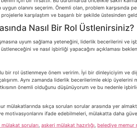
benim için bir fırsattır. Bu durumlarda öncelikle sakin kalma
n uygun olanını seçerim. Önemli olan, problem karşısında p
rojelerle karşılaştım ve başarılı bir şekilde üstesinden geld
asında Nasıl Bir Rol Üstlenirsiniz?
şmasına uyum sağlama yeteneğini, liderlik becerilerini ve iş
 üstleneceğini ve nasıl işbirliği yapacağını açıklaması bekleni
 bir rol üstlenmeye önem veririm. İyi bir dinleyiciyim ve diğe
çalışırım. Aynı zamanda liderlik becerilerimle ekip üyelerin
tkısının önemli olduğunu düşünüyorum ve bu nedenle işbirli
r mülakatlarında sıkça sorulan sorular arasında yer almaktad
i ve motivasyonlarını ifade edebilmeleri, mülakatta daha güven
 mülakat soruları
,
askeri mülakat hazırlığı
,
belediye memur m