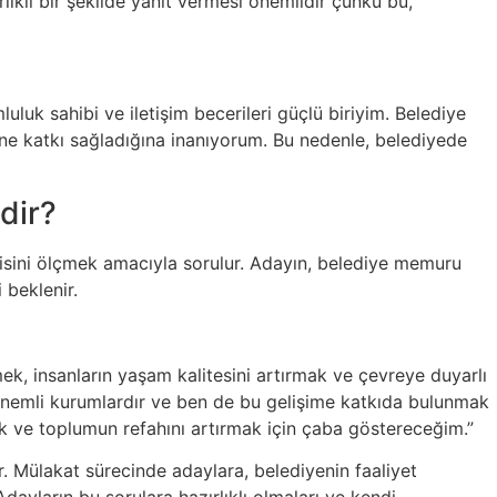
ıklı bir şekilde yanıt vermesi önemlidir çünkü bu,
luk sahibi ve iletişim becerileri güçlü biriyim. Belediye
e katkı sağladığına inanıyorum. Bu nedenle, belediyede
dir?
isini ölçmek amacıyla sorulur. Adayın, belediye memuru
 beklenir.
, insanların yaşam kalitesini artırmak ve çevreye duyarlı
n önemli kurumlardır ve ben de bu gelişime katkıda bulunmak
k ve toplumun refahını artırmak için çaba göstereceğim.”
. Mülakat sürecinde adaylara, belediyenin faaliyet