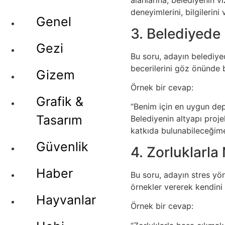
alanlarına, belediyenin v
deneyimlerini, bilgilerin
Genel
3. Belediyede
Gezi
Bu soru, adayın belediyed
becerilerini göz önünde 
Gizem
Örnek bir cevap:
Grafik &
“Benim için en uygun de
Tasarım
Belediyenin altyapı proj
katkıda bulunabileceğim
Güvenlik
4. Zorluklarla
Haber
Bu soru, adayın stres yön
örnekler vererek kendini 
Hayvanlar
Örnek bir cevap: