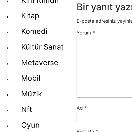
Kim Kimdir
Bir yanıt yaz
Kitap
E-posta adresiniz yayın
Komedi
Yorum
*
Kültür Sanat
Metaverse
Mobil
Müzik
Ad
*
Nft
Oyun
E-posta
*