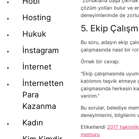
Hobi
“Zorluklarla başa çıkmak 
çözüm yolları bulur ve e
deneyimlerimde de zorlu p
Hosting
5. Ekip Çalışm
Hukuk
Bu soru, adayın ekip çalı
İnstagram
çalışmasında nasıl bir rol
Örnek bir cevap:
İnternet
“Ekip çalışmasında uyumlu
katılımını teşvik etmeye 
İnternetten
çalışmasında herkesin ka
Para
veririm.”
Kazanma
Bu sorular, belediye memu
deneyimlerini, bilgilerin
Kadın
Etiketlendi
2017 hakimlik
memuru