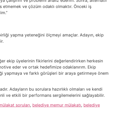
ya çalışırım ve problemi analiz ederim. Sonra, alternatif
es etmemek ve çözüm odaklı olmaktır. Önceki iş
im.”
birliği yapma yeteneğini ölçmeyi amaçlar. Adayın, ekip
r.
r ekip üyelerinin fikirlerini değerlendirirken herkesin
i motive eder ve ortak hedefimize odaklanırım. Ekip
ği yapmaya ve farklı görüşleri bir araya getirmeye önem
ır. Adayların bu sorulara hazırlıklı olmaları ve kendi
li ve etkili bir performans sergilemelerini sağlayabilir.
ülakat soruları
,
belediye memur mülakatı
,
belediye