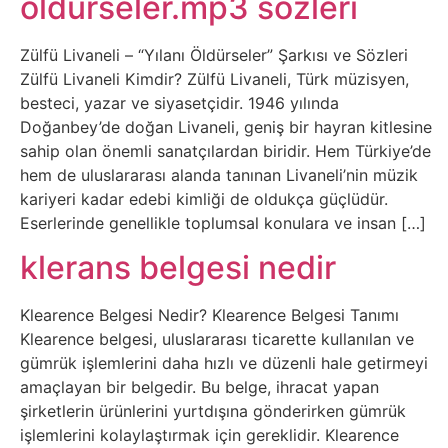
öldürseler.mp3 sözleri
Belgesel
Bilgi
Zülfü Livaneli – “Yılanı Öldürseler” Şarkısı ve Sözleri
Zülfü Livaneli Kimdir? Zülfü Livaneli, Türk müzisyen,
besteci, yazar ve siyasetçidir. 1946 yılında
Bilgisayar
Doğanbey’de doğan Livaneli, geniş bir hayran kitlesine
sahip olan önemli sanatçılardan biridir. Hem Türkiye’de
Bilim
hem de uluslararası alanda tanınan Livaneli’nin müzik
kariyeri kadar edebi kimliği de oldukça güçlüdür.
Bitcoin
Eserlerinde genellikle toplumsal konulara ve insan […]
klerans belgesi nedir
Bitkiler
Klearence Belgesi Nedir? Klearence Belgesi Tanımı
Çizgi
Klearence belgesi, uluslararası ticarette kullanılan ve
Film
gümrük işlemlerini daha hızlı ve düzenli hale getirmeyi
amaçlayan bir belgedir. Bu belge, ihracat yapan
Diğer
şirketlerin ürünlerini yurtdışına gönderirken gümrük
işlemlerini kolaylaştırmak için gereklidir. Klearence