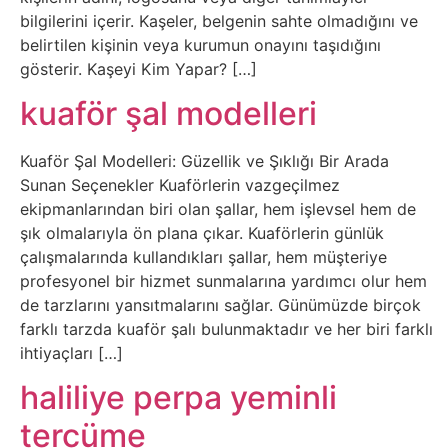
bilgilerini içerir. Kaşeler, belgenin sahte olmadığını ve
Tasarım
belirtilen kişinin veya kurumun onayını taşıdığını
gösterir. Kaşeyi Kim Yapar? […]
Güvenlik
kuaför şal modelleri
Haber
Kuaför Şal Modelleri: Güzellik ve Şıklığı Bir Arada
Sunan Seçenekler Kuaförlerin vazgeçilmez
Hayvanlar
ekipmanlarından biri olan şallar, hem işlevsel hem de
şık olmalarıyla ön plana çıkar. Kuaförlerin günlük
Hobi
çalışmalarında kullandıkları şallar, hem müşteriye
profesyonel bir hizmet sunmalarına yardımcı olur hem
Hosting
de tarzlarını yansıtmalarını sağlar. Günümüzde birçok
farklı tarzda kuaför şalı bulunmaktadır ve her biri farklı
Hukuk
ihtiyaçları […]
haliliye perpa yeminli
İnstagram
tercüme