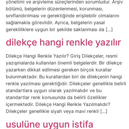
yönetimi ve arşivleme süreçlerinden sorumludur. Arşiv
Sanat
bölümü, belgelerin düzenlenmesi, korunması,
sınıflandırılması ve gerektiğinde erişilebilir olmalarını
Metaverse
sağlamakla görevlidir. Ayrıca, belgelerin yasal
gerekliliklere uygun bir şekilde saklanması da […]
Mobil
dilekçe hangi renkle yazılır
Müzik
Dilekçe Hangi Renkle Yazılır? Giriş Dilekçeler, resmi
yazışmalarda kullanılan önemli belgelerdir. Bir dilekçe
Nft
yazarken dikkat edilmesi gereken birçok kurallar
bulunmaktadır. Bu kurallardan biri de dilekçenin hangi
Oyun
renkle yazılması gerektiğidir. Dilekçeler genellikle belirli
standartlara uygun olarak yazılmalıdır ve bu
standartlar renk konusunda da belirli özellikler
Projeler
içermektedir. Dilekçe Hangi Renkle Yazılmalıdır?
ve
Dilekçeler genellikle siyah veya mavi renkli […]
Fikirler
usulüne uygun istifa