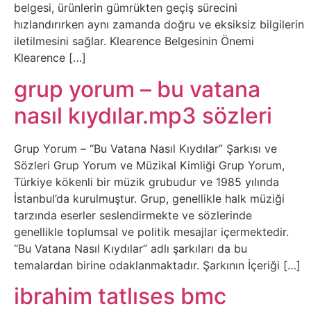
Sosyal
belgesi, ürünlerin gümrükten geçiş sürecini
hızlandırırken aynı zamanda doğru ve eksiksiz bilgilerin
Medyalar
iletilmesini sağlar. Klearence Belgesinin Önemi
Klearence […]
Din
grup yorum – bu vatana
Dokümanlar
nasıl kıydılar.mp3 sözleri
Domain
Grup Yorum – “Bu Vatana Nasıl Kıydılar” Şarkısı ve
Sözleri Grup Yorum ve Müzikal Kimliği Grup Yorum,
Download
Türkiye kökenli bir müzik grubudur ve 1985 yılında
İstanbul’da kurulmuştur. Grup, genellikle halk müziği
E-
tarzında eserler seslendirmekte ve sözlerinde
genellikle toplumsal ve politik mesajlar içermektedir.
Devlet
“Bu Vatana Nasıl Kıydılar” adlı şarkıları da bu
temalardan birine odaklanmaktadır. Şarkının İçeriği […]
Eğitim
ibrahim tatlıses bmc