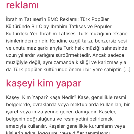
Elektronik
reklamı
Cihazlar
İbrahim Tatlıses’in BMC Reklamı: Türk Popüler
Facebook
Kültüründe Bir Olay İbrahim Tatlıses ve Popüler
Kültürdeki Yeri İbrahim Tatlıses, Türk müziğinin efsane
isimlerinden biridir. Kendine özgü tarzı, benzersiz sesi
Felsefe
ve unutulmaz şarkılarıyla Türk halk müziği sahnesinde
uzun yıllardır varlığını sürdürmektedir. Ancak sadece
Finans
müziğiyle değil, aynı zamanda kişiliği ve karizmasıyla
da Türk popüler kültüründe önemli bir yere sahiptir. […]
Genel
kaşeyi kim yapar
Gezi
Kaşeyi Kim Yapar? Kaşe Nedir? Kaşe, genellikle resmi
belgelerde, evraklarda veya mektuplarda kullanılan, bir
Gizem
işaret veya imza yerine geçen damgadır. Kaşeler,
belgenin doğruluğunu ve resmiyetini belirlemek
Grafik
amacıyla kullanılır. Kaşeler genellikle kurumların veya
&
kişilerin adını, logosunu veya diğer tanımlayıcı