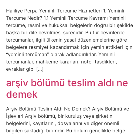
İnternet
Haliliye Perpa Yeminli Tercüme Hizmetleri 1. Yeminli
İnternetten
Tercüme Nedir? 1.1 Yeminli Tercüme Kavramı Yeminli
tercüme, resmi ve hukuksal belgelerin doğru bir şekilde
Para
başka bir dile çevrilmesi sürecidir. Bu tür çevirilerde
tercümanlar, ilgili ülkenin yasal düzenlemelerine göre
Kazanma
belgelere resmiyet kazandırmak için yemin ettikleri için
“yeminli tercüman” olarak adlandırılırlar. Yeminli
Kadın
tercümanlar, mahkeme kararları, noter tasdikleri,
evraklar gibi […]
Kim
arşiv bölümü teslim aldı ne
Kimdir
demek
Kitap
Arşiv Bölümü Teslim Aldı Ne Demek? Arşiv Bölümü ve
İşlevleri Arşiv bölümü, bir kuruluş veya şirketin
Komedi
belgelerini, kayıtlarını, dosyalarını ve diğer önemli
bilgileri sakladığı birimdir. Bu bölüm genellikle belge
Kültür