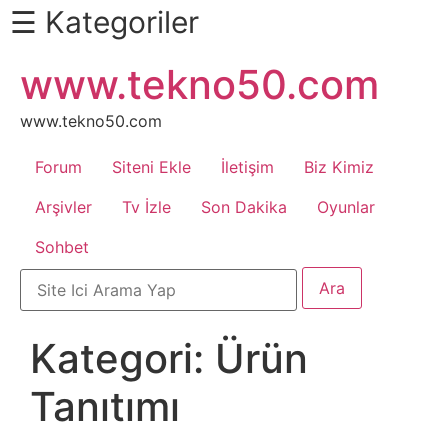
☰ Kategoriler
İçeriğe
www.tekno50.com
Daha
atla
Fazlası
İçin
www.tekno50.com
Aşağı
Forum
Siteni Ekle
İletişim
Biz Kimiz
Kaydır
Android
Arşivler
Tv İzle
Son Dakika
Oyunlar
Sohbet
Apk
Arabalar
Kategori:
Ürün
Bankacılık
Tanıtımı
İşlemleri