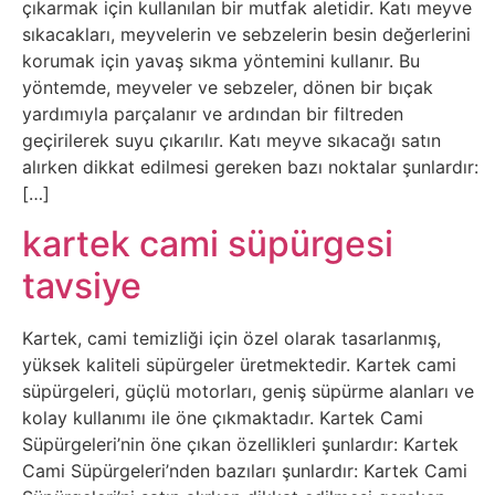
İnternet
çıkarmak için kullanılan bir mutfak aletidir. Katı meyve
sıkacakları, meyvelerin ve sebzelerin besin değerlerini
korumak için yavaş sıkma yöntemini kullanır. Bu
İnternetten
yöntemde, meyveler ve sebzeler, dönen bir bıçak
Para
yardımıyla parçalanır ve ardından bir filtreden
geçirilerek suyu çıkarılır. Katı meyve sıkacağı satın
Kazanma
alırken dikkat edilmesi gereken bazı noktalar şunlardır:
[…]
Kadın
kartek cami süpürgesi
Kim
tavsiye
Kimdir
Kartek, cami temizliği için özel olarak tasarlanmış,
Kitap
yüksek kaliteli süpürgeler üretmektedir. Kartek cami
süpürgeleri, güçlü motorları, geniş süpürme alanları ve
kolay kullanımı ile öne çıkmaktadır. Kartek Cami
Komedi
Süpürgeleri’nin öne çıkan özellikleri şunlardır: Kartek
Cami Süpürgeleri’nden bazıları şunlardır: Kartek Cami
Kültür