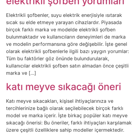
elektrikli şofben yorumları
Elektronik
Cihazlar
Elektrikli şofbenler, suyu elektrik enerjisiyle ısıtarak
sıcak su elde etmeye yarayan cihazlardır. Piyasada
Facebook
birçok farklı marka ve modelde elektrikli şofben
bulunmaktadır ve kullanıcıların deneyimleri de marka
Felsefe
ve modelin performansına göre değişebilir. İşte genel
olarak elektrikli şofbenlerle ilgili bazı yaygın yorumlar:
Finans
Tüm bu faktörler göz önünde bulundurularak,
kullanıcılar elektrikli şofben satın almadan önce çeşitli
marka ve […]
Genel
katı meyve sıkacağı öneri
Gezi
Katı meyve sıkacakları, kişisel ihtiyaçlarınıza ve
Gizem
tercihlerinize bağlı olarak seçilebilecek birçok farklı
model ve marka içerir. İşte birkaç popüler katı meyve
Grafik
sıkacağı önerisi: Bu öneriler, farklı ihtiyaçları karşılamak
üzere çeşitli özelliklere sahip modeller içermektedir.
&