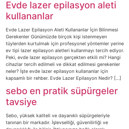
Belgesel
Evde lazer epilasyon aleti
kullananlar
Bilgi
Evde Lazer Epilasyon Aleti Kullananlar İçin Bilinmesi
Bilgisayar
Gerekenler Günümüzde birçok kişi istenmeyen
tüylerden kurtulmak için profesyonel yöntemler yerine
Bilim
ev tipi lazer epilasyon aletleri kullanmayı tercih ediyor.
Peki, evde lazer epilasyon gerçekten etkili mi? Hangi
Bitcoin
cihazlar tercih edilmeli ve dikkat edilmesi gerekenler
neler? İşte evde lazer epilasyon kullananlar için
Bitkiler
kapsamlı bir rehber. Evde Lazer Epilasyon Nedir? […]
sebo en pratik süpürgeler
Çizgi
tavsiye
Film
Sebo, yüksek kaliteli ve dayanıklı süpürgeleriyle
Diğer
tanınan bir markadır. İşlevselliği, güvenilirliği ve