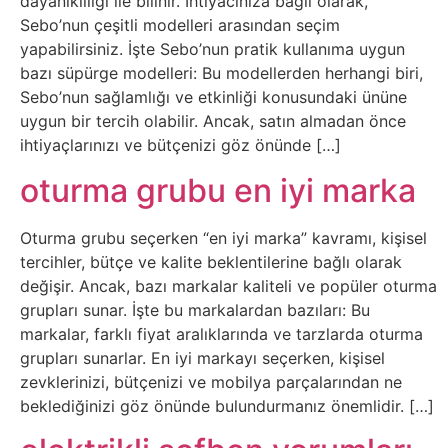
Sosyal
dayanıklılığı ile bilinir. İhtiyacınıza bağlı olarak,
Sebo’nun çeşitli modelleri arasından seçim
Medyalar
yapabilirsiniz. İşte Sebo’nun pratik kullanıma uygun
bazı süpürge modelleri: Bu modellerden herhangi biri,
Din
Sebo’nun sağlamlığı ve etkinliği konusundaki ününe
uygun bir tercih olabilir. Ancak, satın almadan önce
Dokümanlar
ihtiyaçlarınızı ve bütçenizi göz önünde […]
oturma grubu en iyi marka
Domain
Oturma grubu seçerken “en iyi marka” kavramı, kişisel
Download
tercihler, bütçe ve kalite beklentilerine bağlı olarak
değişir. Ancak, bazı markalar kaliteli ve popüler oturma
E-
grupları sunar. İşte bu markalardan bazıları: Bu
markalar, farklı fiyat aralıklarında ve tarzlarda oturma
Devlet
grupları sunarlar. En iyi markayı seçerken, kişisel
zevklerinizi, bütçenizi ve mobilya parçalarından ne
Eğitim
beklediğinizi göz önünde bulundurmanız önemlidir. […]