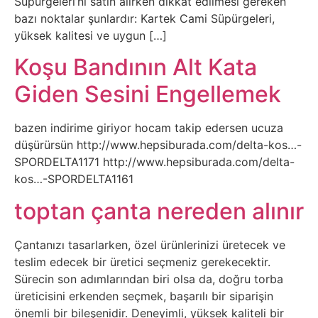
Süpürgeleri’ni satın alırken dikkat edilmesi gereken
Sanat
bazı noktalar şunlardır: Kartek Cami Süpürgeleri,
yüksek kalitesi ve uygun […]
Metaverse
Koşu Bandının Alt Kata
Giden Sesini Engellemek
Mobil
bazen indirime giriyor hocam takip edersen ucuza
Müzik
düşürürsün http://www.hepsiburada.com/delta-kos…-
SPORDELTA1171 http://www.hepsiburada.com/delta-
Nft
kos…-SPORDELTA1161
toptan çanta nereden alınır
Oyun
Projeler
Çantanızı tasarlarken, özel ürünlerinizi üretecek ve
teslim edecek bir üretici seçmeniz gerekecektir.
ve
Sürecin son adımlarından biri olsa da, doğru torba
Fikirler
üreticisini erkenden seçmek, başarılı bir siparişin
önemli bir bileşenidir. Deneyimli, yüksek kaliteli bir