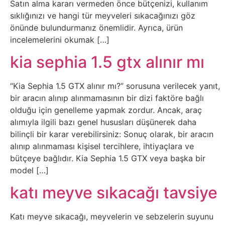
Satın alma kararı vermeden önce bütçenizi, kullanım
Tasarım
sıklığınızı ve hangi tür meyveleri sıkacağınızı göz
önünde bulundurmanız önemlidir. Ayrıca, ürün
incelemelerini okumak […]
Güvenlik
kia sephia 1.5 gtx alınır mı
Haber
“Kia Sephia 1.5 GTX alınır mı?” sorusuna verilecek yanıt,
Hayvanlar
bir aracın alınıp alınmamasının bir dizi faktöre bağlı
olduğu için genelleme yapmak zordur. Ancak, araç
Hobi
alımıyla ilgili bazı genel hususları düşünerek daha
bilinçli bir karar verebilirsiniz: Sonuç olarak, bir aracın
alınıp alınmaması kişisel tercihlere, ihtiyaçlara ve
Hosting
bütçeye bağlıdır. Kia Sephia 1.5 GTX veya başka bir
model […]
Hukuk
katı meyve sıkacağı tavsiye
İnstagram
Katı meyve sıkacağı, meyvelerin ve sebzelerin suyunu