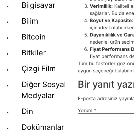
Bilgisayar
Verimlilik:
Kaliteli e
sağlarlar. Bu da ene
Bilim
Boyut ve Kapasite:
için ideal olabilirk
Dayanıklılık ve Gara
Bitcoin
nedenle, ürün seçim
Fiyat Performans 
Bitkiler
fiyat performans de
Tüm bu faktörler göz önün
Çizgi Film
uygun seçeneği bulabilirl
Bir yanıt yaz
Diğer Sosyal
Medyalar
E-posta adresiniz yayın
Din
Yorum
*
Dokümanlar