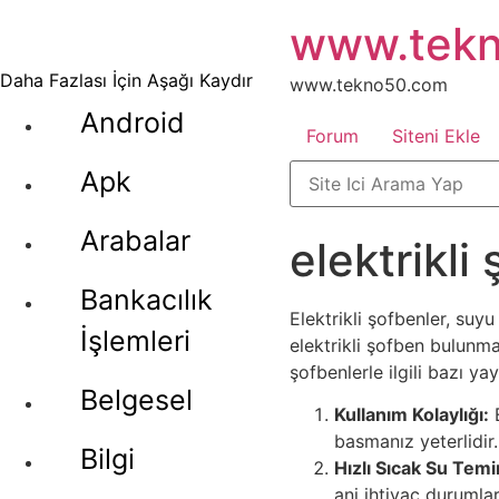
İçeriğe
www.tek
atla
Daha Fazlası İçin Aşağı Kaydır
www.tekno50.com
Android
Forum
Siteni Ekle
Apk
Arabalar
elektrikli
Bankacılık
Elektrikli şofbenler, suy
İşlemleri
elektrikli şofben bulunma
şofbenlerle ilgili bazı ya
Belgesel
Kullanım Kolaylığı:
E
basmanız yeterlidir.
Bilgi
Hızlı Sıcak Su Temi
ani ihtiyaç durumları