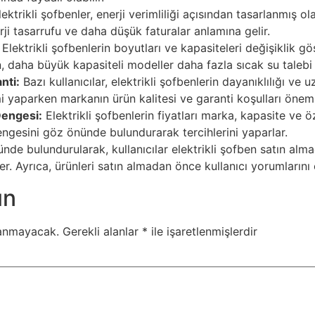
lektrikli şofbenler, enerji verimliliği açısından tasarlanmış o
rji tasarrufu ve daha düşük faturalar anlamına gelir.
Elektrikli şofbenlerin boyutları ve kapasiteleri değişiklik gö
en, daha büyük kapasiteli modeller daha fazla sıcak su talebi o
nti:
Bazı kullanıcılar, elektrikli şofbenlerin dayanıklılığı ve
i yaparken markanın ürün kalitesi ve garanti koşulları öneml
Dengesi:
Elektrikli şofbenlerin fiyatları marka, kapasite ve öze
ngesini göz önünde bulundurarak tercihlerini yaparlar.
de bulundurularak, kullanıcılar elektrikli şofben satın alma
er. Ayrıca, ürünleri satın almadan önce kullanıcı yorumlarını 
ın
lanmayacak.
Gerekli alanlar
*
ile işaretlenmişlerdir