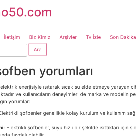
no50.com
İletişim
Biz Kimiz
Arşivler
Tv İzle
Son Dakika
 şofben yorumları
u elektrik enerjisiyle ısıtarak sıcak su elde etmeye yarayan 
ktadır ve kullanıcıların deneyimleri de marka ve modelin per
ygın yorumlar:
lektrikli şofbenler genellikle kolay kurulum ve kullanım sağ
ni:
Elektrikli şofbenler, suyu hızlı bir şekilde ısıttıkları için sı
nda faydalı olabilir.