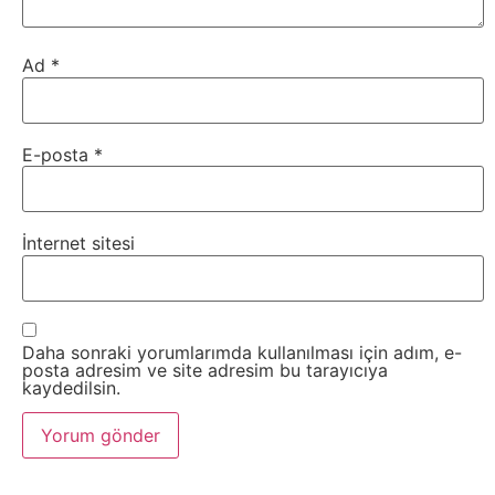
Tasarım
Ad
*
Güvenlik
Haber
E-posta
*
Hayvanlar
İnternet sitesi
Hobi
Hosting
Daha sonraki yorumlarımda kullanılması için adım, e-
posta adresim ve site adresim bu tarayıcıya
Hukuk
kaydedilsin.
İnstagram