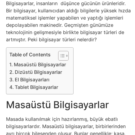
Belgesel
Bilgisayarlar, insanların düşünce gücünün ürünleridir.
Bir bilgisayar, kullanıcıdan aldığı bilgilerle yüksek hızda
Bilgi
matematiksel işlemler yapabilen ve yaptığı işlemleri
depolayabilen makinedir. Geçmişten günümüze
teknolojinin gelişmesiyle birlikte bilgisayar türleri de
Bilgisayar
artmıştır. Peki bilgisayar türleri nelerdir?
Bilim
Table of Contents
Bitcoin
Masaüstü Bilgisayarlar
Dizüstü Bilgisayarlar
El Bilgisayarları
Bitkiler
Tablet Bilgisayarlar
Çizgi
Masaüstü Bilgisayarlar
Film
Masada kullanılmak için hazırlanmış, büyük ebatlı
Diğer
bilgisayarlardır. Masaüstü bilgisayarlar, birbirlerinden
ayrı birçok bileşenden oluşur. Bunlar genellikle; kasa,