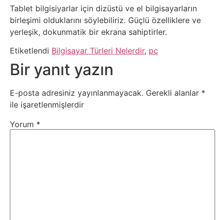
Elektronik
Tablet bilgisiyarlar için dizüstü ve el bilgisayarların
Cihazlar
birleşimi olduklarını söylebiliriz. Güçlü özelliklere ve
yerleşik, dokunmatik bir ekrana sahiptirler.
Facebook
Etiketlendi
Bilgisayar Türleri Nelerdir
,
pc
Bir yanıt yazın
Felsefe
E-posta adresiniz yayınlanmayacak.
Gerekli alanlar
*
Finans
ile işaretlenmişlerdir
Genel
Yorum
*
Gezi
Gizem
Grafik
&