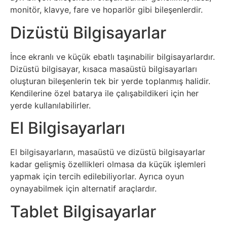
Sosyal
monitör, klavye, fare ve hoparlör gibi bileşenlerdir.
Medyalar
Dizüstü Bilgisayarlar
Din
İnce ekranlı ve küçük ebatlı taşınabilir bilgisayarlardır.
Dizüstü bilgisayar, kısaca masaüstü bilgisayarları
Dokümanlar
oluşturan bileşenlerin tek bir yerde toplanmış halidir.
Kendilerine özel batarya ile çalışabildikeri için her
Domain
yerde kullanılabilirler.
El Bilgisayarları
Download
El bilgisayarların, masaüstü ve dizüstü bilgisayarlar
E-
kadar gelişmiş özellikleri olmasa da küçük işlemleri
Devlet
yapmak için tercih edilebiliyorlar. Ayrıca oyun
oynayabilmek için alternatif araçlardır.
Eğitim
Tablet Bilgisayarlar