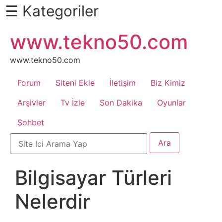
☰ Kategoriler
İçeriğe
www.tekno50.com
Daha
atla
Fazlası
İçin
www.tekno50.com
Aşağı
Forum
Siteni Ekle
İletişim
Biz Kimiz
Kaydır
Android
Arşivler
Tv İzle
Son Dakika
Oyunlar
Sohbet
Apk
Arabalar
Bilgisayar Türleri
Bankacılık
Nelerdir
İşlemleri