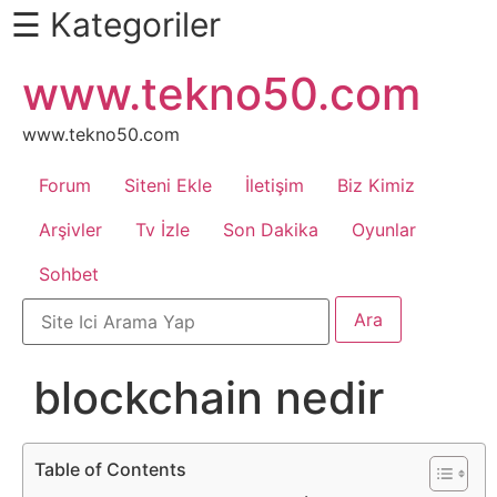
☰ Kategoriler
İçeriğe
www.tekno50.com
Daha
atla
Fazlası
İçin
www.tekno50.com
Aşağı
Forum
Siteni Ekle
İletişim
Biz Kimiz
Kaydır
Android
Arşivler
Tv İzle
Son Dakika
Oyunlar
Sohbet
Apk
Arabalar
blockchain nedir
Bankacılık
İşlemleri
Table of Contents