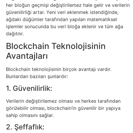
her bloğun geçmişi değiştirilemez hale gelir ve verilerin
Tasarım
güvenilirliği artar. Yeni veri eklenmek istendiğinde,
ağdaki düğümler tarafından yapılan matematiksel
Güvenlik
işlemler sonucunda bu veri bloğa eklenir ve tüm ağa
dağıtılır.
Haber
Blockchain Teknolojisinin
Avantajları
Hayvanlar
Blockchain teknolojisinin birçok avantajı vardır.
Hobi
Bunlardan bazıları şunlardır:
1. Güvenilirlik:
Hosting
Verilerin değiştirilemez olması ve herkes tarafından
Hukuk
görülebilir olması, blockchain’in güvenilir bir yapıya
sahip olmasını sağlar.
İnstagram
2. Şeffaflık: