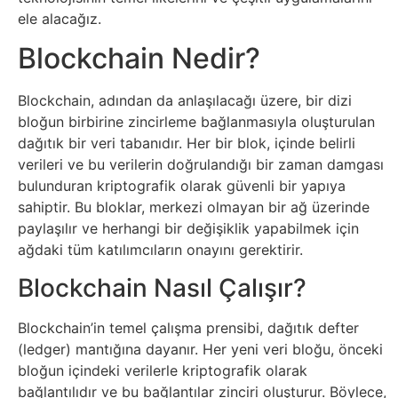
Elektronik
ele alacağız.
Cihazlar
Blockchain Nedir?
Facebook
Blockchain, adından da anlaşılacağı üzere, bir dizi
bloğun birbirine zincirleme bağlanmasıyla oluşturulan
Felsefe
dağıtık bir veri tabanıdır. Her bir blok, içinde belirli
verileri ve bu verilerin doğrulandığı bir zaman damgası
Finans
bulunduran kriptografik olarak güvenli bir yapıya
sahiptir. Bu bloklar, merkezi olmayan bir ağ üzerinde
Genel
paylaşılır ve herhangi bir değişiklik yapabilmek için
ağdaki tüm katılımcıların onayını gerektirir.
Gezi
Blockchain Nasıl Çalışır?
Gizem
Blockchain’in temel çalışma prensibi, dağıtık defter
(ledger) mantığına dayanır. Her yeni veri bloğu, önceki
Grafik
bloğun içindeki verilerle kriptografik olarak
bağlantılıdır ve bu bağlantılar zinciri oluşturur. Böylece,
&