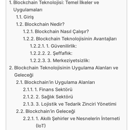
Belgesel
Blockchain Teknolojisi: Temel İlkeler ve
Uygulamaları
Bilgi
Giriş
Blockchain Nedir?
Bilgisayar
Blockchain Nasıl Çalışır?
Blockchain Teknolojisinin Avantajları
1. Güvenilirlik:
Bilim
2. Şeffaflık:
3. Merkeziyetsizlik:
Bitcoin
Blockchain Teknolojisinin Uygulama Alanları ve
Geleceği
Bitkiler
Blockchain’in Uygulama Alanları
1. Finans Sektörü
Çizgi
2. Sağlık Sektörü
Film
3. Lojistik ve Tedarik Zinciri Yönetimi
Blockchain’in Geleceği
1. Akıllı Şehirler ve Nesnelerin İnterneti
Diğer
(IoT)