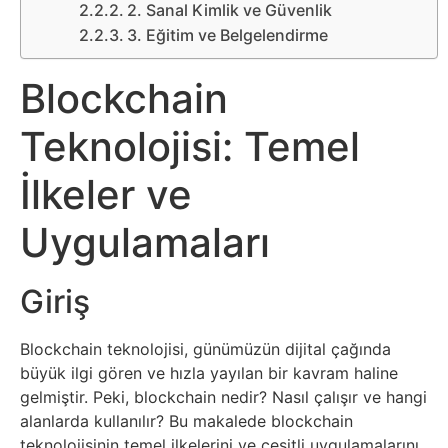
Sosyal
2. Sanal Kimlik ve Güvenlik
3. Eğitim ve Belgelendirme
Medyalar
Blockchain
Din
Teknolojisi: Temel
Dokümanlar
İlkeler ve
Domain
Uygulamaları
Download
Giriş
E-
Devlet
Blockchain teknolojisi, günümüzün dijital çağında
büyük ilgi gören ve hızla yayılan bir kavram haline
Eğitim
gelmiştir. Peki, blockchain nedir? Nasıl çalışır ve hangi
alanlarda kullanılır? Bu makalede blockchain
teknolojisinin temel ilkelerini ve çeşitli uygulamalarını