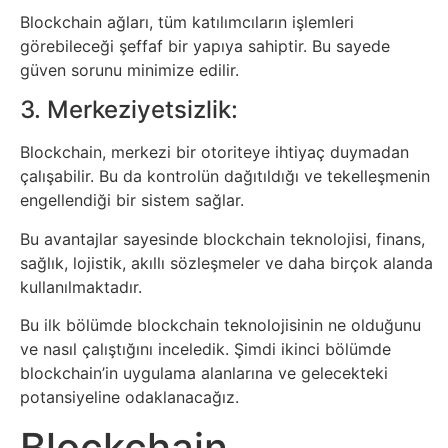
İnternet
Blockchain ağları, tüm katılımcıların işlemleri
görebileceği şeffaf bir yapıya sahiptir. Bu sayede
İnternetten
güven sorunu minimize edilir.
Para
3. Merkeziyetsizlik:
Kazanma
Blockchain, merkezi bir otoriteye ihtiyaç duymadan
çalışabilir. Bu da kontrolün dağıtıldığı ve tekelleşmenin
Kadın
engellendiği bir sistem sağlar.
Bu avantajlar sayesinde blockchain teknolojisi, finans,
Kim
sağlık, lojistik, akıllı sözleşmeler ve daha birçok alanda
Kimdir
kullanılmaktadır.
Bu ilk bölümde blockchain teknolojisinin ne olduğunu
Kitap
ve nasıl çalıştığını inceledik. Şimdi ikinci bölümde
blockchain’in uygulama alanlarına ve gelecekteki
Komedi
potansiyeline odaklanacağız.
Blockchain
Kültür