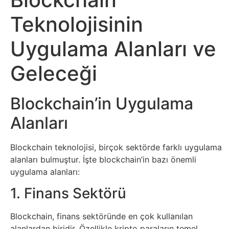
Sanat
Teknolojisinin
Metaverse
Uygulama Alanları ve
Geleceği
Mobil
Müzik
Blockchain’in Uygulama
Alanları
Nft
Blockchain teknolojisi, birçok sektörde farklı uygulama
Oyun
alanları bulmuştur. İşte blockchain’in bazı önemli
uygulama alanları:
Projeler
1. Finans Sektörü
ve
Fikirler
Blockchain, finans sektöründe en çok kullanılan
alanlardan biridir. Özellikle kripto paraların temel