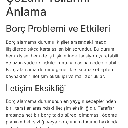
Sosyal
Anlama
Medyalar
Din
Borç Problemi ve Etkileri
Dokümanlar
Borç alamama durumu, kişiler arasındaki maddi
ilişkilerde sıkça karşılaşılan bir sorundur. Bu durum,
Domain
hem kişisel hem de iş ilişkilerinde tansiyon yaratabilir
ve uzun vadede ilişkilerin bozulmasına neden olabilir.
Borç alamama durumu genellikle iki ana sebepten
Download
kaynaklanır: iletişim eksikliği ve mali zorluklar.
E-
İletişim Eksikliği
Devlet
Borç alamama durumunun en yaygın sebeplerinden
biri, taraflar arasındaki iletişim eksikliğidir. Taraflar
Eğitim
arasında net bir borç takip süreci olmaması, ödeme
planının belirsizliği veya borçlunun durumu hakkında