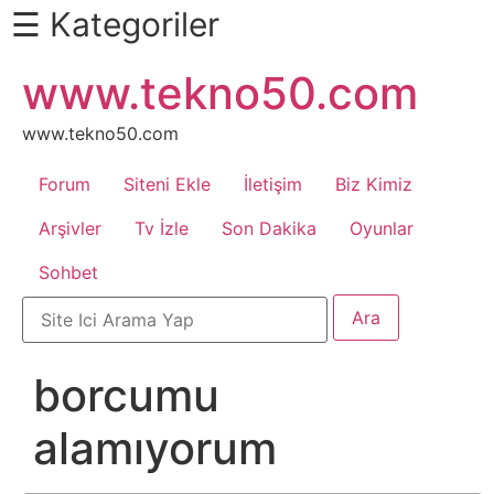
☰ Kategoriler
İçeriğe
www.tekno50.com
Daha
atla
Fazlası
İçin
www.tekno50.com
Aşağı
Forum
Siteni Ekle
İletişim
Biz Kimiz
Kaydır
Android
Arşivler
Tv İzle
Son Dakika
Oyunlar
Sohbet
Apk
Arabalar
borcumu
Bankacılık
alamıyorum
İşlemleri