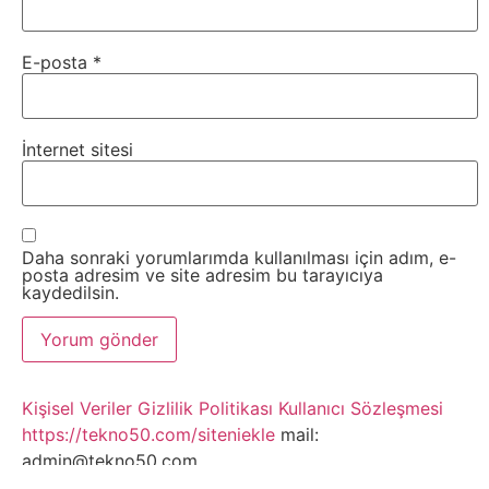
Tarım
Teknoloji
E-posta
*
TikTok
İnternet sitesi
Tv
Twitter
Daha sonraki yorumlarımda kullanılması için adım, e-
posta adresim ve site adresim bu tarayıcıya
Ürün
kaydedilsin.
Tanıtımı
Uzay
Kişisel Veriler
Gizlilik Politikası
Kullanıcı Sözleşmesi
https://tekno50.com/siteniekle
mail:
Web
admin@tekno50.com
Siteleri