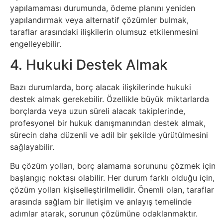
yapılamaması durumunda, ödeme planını yeniden
Sanat
yapılandırmak veya alternatif çözümler bulmak,
taraflar arasındaki ilişkilerin olumsuz etkilenmesini
Metaverse
engelleyebilir.
4. Hukuki Destek Almak
Mobil
Bazı durumlarda, borç alacak ilişkilerinde hukuki
Müzik
destek almak gerekebilir. Özellikle büyük miktarlarda
borçlarda veya uzun süreli alacak takiplerinde,
Nft
profesyonel bir hukuk danışmanından destek almak,
sürecin daha düzenli ve adil bir şekilde yürütülmesini
Oyun
sağlayabilir.
Bu çözüm yolları, borç alamama sorununu çözmek için
Projeler
başlangıç noktası olabilir. Her durum farklı olduğu için,
ve
çözüm yolları kişiselleştirilmelidir. Önemli olan, taraflar
arasında sağlam bir iletişim ve anlayış temelinde
Fikirler
adımlar atarak, sorunun çözümüne odaklanmaktır.