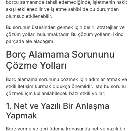
borcu zamanında tahsil edemediğinde, işletmenin nakit
Tasarım
akışı etkilenebilir ve işletme sahibi de bu durumdan
olumsuz etkilenebilir.
Güvenlik
Bu sorunun üstesinden gelmek için belirli stratejiler ve
çözüm yolları bulunmaktadır. Bu çözüm yollarını ikinci
Haber
parçada ele alacağım.
Borç Alamama Sorununu
Hayvanlar
Çözme Yolları
Hobi
Borç alamama sorununu çözmek için adımlar atmak ve
Hosting
etkili iletişim kurmak oldukça önemlidir. İşte bu sorunu
çözmek için kullanılabilecek bazı etkili yollar:
Hukuk
1. Net ve Yazılı Bir Anlaşma
Yapmak
İnstagram
Borç verme ve geri ödeme konusunda net ve yazılı bir