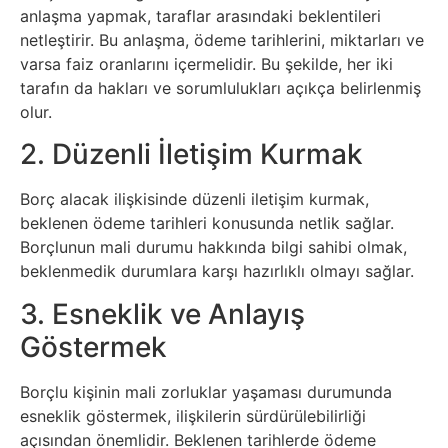
İnternet
anlaşma yapmak, taraflar arasındaki beklentileri
netleştirir. Bu anlaşma, ödeme tarihlerini, miktarları ve
İnternetten
varsa faiz oranlarını içermelidir. Bu şekilde, her iki
tarafın da hakları ve sorumlulukları açıkça belirlenmiş
Para
olur.
Kazanma
2. Düzenli İletişim Kurmak
Kadın
Borç alacak ilişkisinde düzenli iletişim kurmak,
beklenen ödeme tarihleri konusunda netlik sağlar.
Kim
Borçlunun mali durumu hakkında bilgi sahibi olmak,
beklenmedik durumlara karşı hazırlıklı olmayı sağlar.
Kimdir
3. Esneklik ve Anlayış
Kitap
Göstermek
Komedi
Borçlu kişinin mali zorluklar yaşaması durumunda
esneklik göstermek, ilişkilerin sürdürülebilirliği
Kültür
açısından önemlidir. Beklenen tarihlerde ödeme