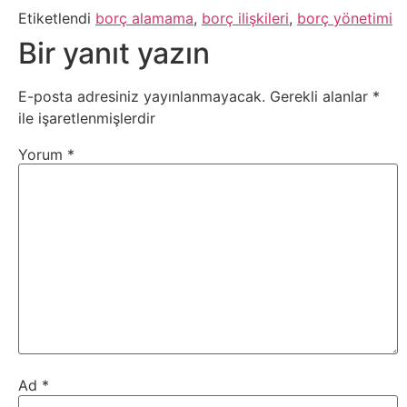
Etiketlendi
borç alamama
,
borç ilişkileri
,
borç yönetimi
Psikoloji
Bir yanıt yazın
Sağlık
E-posta adresiniz yayınlanmayacak.
Gerekli alanlar
*
Scriptler
ile işaretlenmişlerdir
Yorum
*
Seo
Sigorta
Sinema
Spor
Tarih
Ad
*