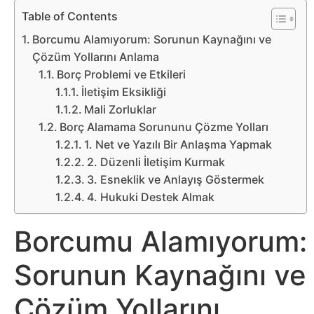
Belgesel
Table of Contents
Bilgi
Borcumu Alamıyorum: Sorunun Kaynağını ve
Çözüm Yollarını Anlama
Borç Problemi ve Etkileri
Bilgisayar
İletişim Eksikliği
Mali Zorluklar
Bilim
Borç Alamama Sorununu Çözme Yolları
1. Net ve Yazılı Bir Anlaşma Yapmak
Bitcoin
2. Düzenli İletişim Kurmak
3. Esneklik ve Anlayış Göstermek
Bitkiler
4. Hukuki Destek Almak
Çizgi
Borcumu Alamıyorum:
Film
Sorunun Kaynağını ve
Diğer
Çözüm Yollarını