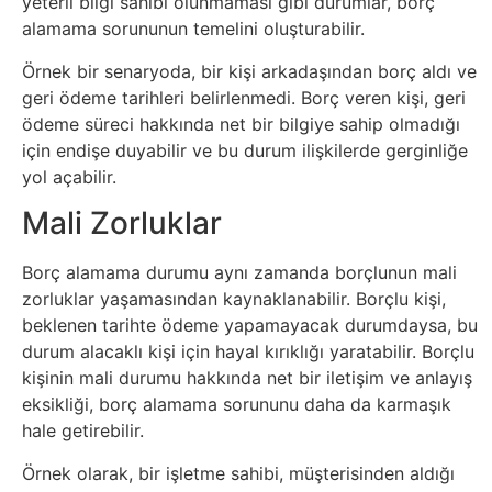
Elektronik
yeterli bilgi sahibi olunmaması gibi durumlar, borç
alamama sorununun temelini oluşturabilir.
Cihazlar
Örnek bir senaryoda, bir kişi arkadaşından borç aldı ve
Facebook
geri ödeme tarihleri belirlenmedi. Borç veren kişi, geri
ödeme süreci hakkında net bir bilgiye sahip olmadığı
için endişe duyabilir ve bu durum ilişkilerde gerginliğe
Felsefe
yol açabilir.
Finans
Mali Zorluklar
Genel
Borç alamama durumu aynı zamanda borçlunun mali
zorluklar yaşamasından kaynaklanabilir. Borçlu kişi,
beklenen tarihte ödeme yapamayacak durumdaysa, bu
Gezi
durum alacaklı kişi için hayal kırıklığı yaratabilir. Borçlu
kişinin mali durumu hakkında net bir iletişim ve anlayış
Gizem
eksikliği, borç alamama sorununu daha da karmaşık
hale getirebilir.
Grafik
Örnek olarak, bir işletme sahibi, müşterisinden aldığı
&