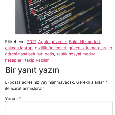
Webmaster
WordPress
Yapay
Etiketlendi
2017
,
Apple güvenlik
,
Bulut Hizmetleri
,
çalınan laptop
,
gizlilik önlemleri
,
güvenlik kameraları
,
ip
Zeka
adresi nasıl bulunur
,
polis
,
satılık sosyal medya
hesapları
,
takip yazılımı
Yemek
Bir yanıt yazın
Youtube
E-posta adresiniz yayınlanmayacak.
Gerekli alanlar
*
ile işaretlenmişlerdir
Yorum
*