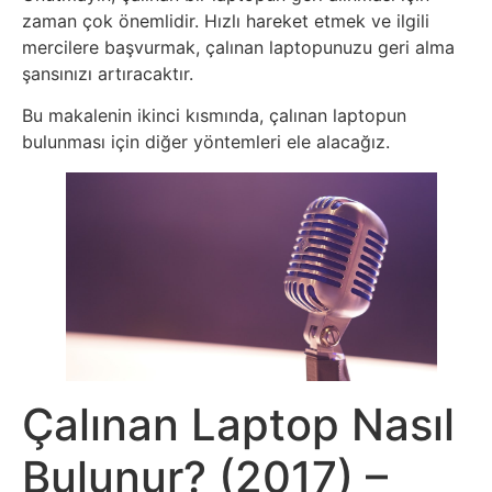
İnternet
zaman çok önemlidir. Hızlı hareket etmek ve ilgili
mercilere başvurmak, çalınan laptopunuzu geri alma
İnternetten
şansınızı artıracaktır.
Para
Bu makalenin ikinci kısmında, çalınan laptopun
bulunması için diğer yöntemleri ele alacağız.
Kazanma
Kadın
Kim
Kimdir
Kitap
Çalınan Laptop Nasıl
Komedi
Bulunur? (2017) –
Kültür