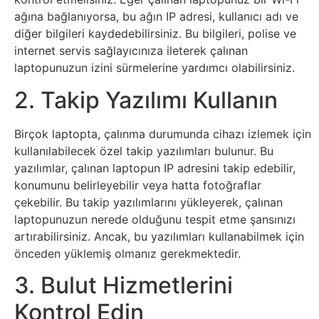
Elektronik
ağına bağlanıyorsa, bu ağın IP adresi, kullanıcı adı ve
Cihazlar
diğer bilgileri kaydedebilirsiniz. Bu bilgileri, polise ve
internet servis sağlayıcınıza ileterek çalınan
Facebook
laptopunuzun izini sürmelerine yardımcı olabilirsiniz.
2. Takip Yazılımı Kullanın
Felsefe
Birçok laptopta, çalınma durumunda cihazı izlemek için
Finans
kullanılabilecek özel takip yazılımları bulunur. Bu
yazılımlar, çalınan laptopun IP adresini takip edebilir,
Genel
konumunu belirleyebilir veya hatta fotoğraflar
çekebilir. Bu takip yazılımlarını yükleyerek, çalınan
Gezi
laptopunuzun nerede olduğunu tespit etme şansınızı
artırabilirsiniz. Ancak, bu yazılımları kullanabilmek için
Gizem
önceden yüklemiş olmanız gerekmektedir.
3. Bulut Hizmetlerini
Grafik
Kontrol Edin
&