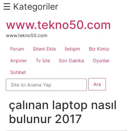
☰ Kategoriler
İçeriğe
www.tekno50.com
Daha
atla
Fazlası
İçin
www.tekno50.com
Aşağı
Forum
Siteni Ekle
İletişim
Biz Kimiz
Kaydır
Android
Arşivler
Tv İzle
Son Dakika
Oyunlar
Sohbet
Apk
Arabalar
çalınan laptop nasıl
Bankacılık
bulunur 2017
İşlemleri