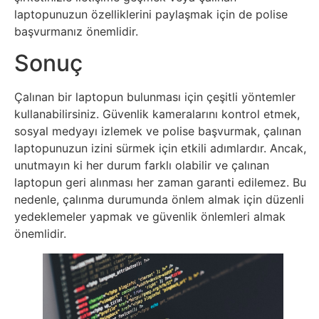
Tarım
laptopunuzun özelliklerini paylaşmak için de polise
başvurmanız önemlidir.
Teknoloji
Sonuç
TikTok
Çalınan bir laptopun bulunması için çeşitli yöntemler
Tv
kullanabilirsiniz. Güvenlik kameralarını kontrol etmek,
sosyal medyayı izlemek ve polise başvurmak, çalınan
laptopunuzun izini sürmek için etkili adımlardır. Ancak,
Twitter
unutmayın ki her durum farklı olabilir ve çalınan
laptopun geri alınması her zaman garanti edilemez. Bu
Ürün
nedenle, çalınma durumunda önlem almak için düzenli
Tanıtımı
yedeklemeler yapmak ve güvenlik önlemleri almak
önemlidir.
Uzay
Web
Siteleri