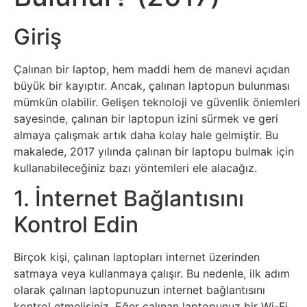
Sosyal
Medyalar
Giriş
Din
Çalınan bir laptop, hem maddi hem de manevi açıdan
büyük bir kayıptır. Ancak, çalınan laptopun bulunması
Dokümanlar
mümkün olabilir. Gelişen teknoloji ve güvenlik önlemleri
sayesinde, çalınan bir laptopun izini sürmek ve geri
Domain
almaya çalışmak artık daha kolay hale gelmiştir. Bu
makalede, 2017 yılında çalınan bir laptopu bulmak için
kullanabileceğiniz bazı yöntemleri ele alacağız.
Download
1. İnternet Bağlantısını
E-
Kontrol Edin
Devlet
Birçok kişi, çalınan laptopları internet üzerinden
Eğitim
satmaya veya kullanmaya çalışır. Bu nedenle, ilk adım
olarak çalınan laptopunuzun internet bağlantısını
kontrol etmelisiniz. Eğer çalınan laptopunuz bir Wi-Fi