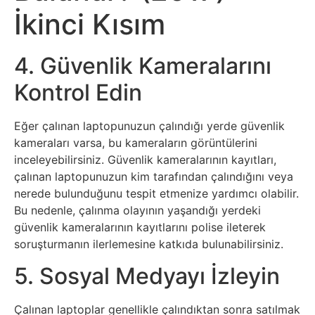
İkinci Kısım
Sanat
Metaverse
4. Güvenlik Kameralarını
Kontrol Edin
Mobil
Eğer çalınan laptopunuzun çalındığı yerde güvenlik
Müzik
kameraları varsa, bu kameraların görüntülerini
inceleyebilirsiniz. Güvenlik kameralarının kayıtları,
Nft
çalınan laptopunuzun kim tarafından çalındığını veya
nerede bulunduğunu tespit etmenize yardımcı olabilir.
Oyun
Bu nedenle, çalınma olayının yaşandığı yerdeki
güvenlik kameralarının kayıtlarını polise ileterek
Projeler
soruşturmanın ilerlemesine katkıda bulunabilirsiniz.
ve
5. Sosyal Medyayı İzleyin
Fikirler
Çalınan laptoplar genellikle çalındıktan sonra satılmak