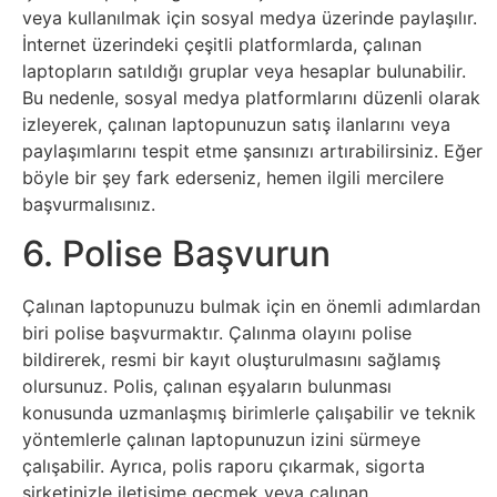
veya kullanılmak için sosyal medya üzerinde paylaşılır.
Psikoloji
İnternet üzerindeki çeşitli platformlarda, çalınan
laptopların satıldığı gruplar veya hesaplar bulunabilir.
Sağlık
Bu nedenle, sosyal medya platformlarını düzenli olarak
izleyerek, çalınan laptopunuzun satış ilanlarını veya
Scriptler
paylaşımlarını tespit etme şansınızı artırabilirsiniz. Eğer
böyle bir şey fark ederseniz, hemen ilgili mercilere
Seo
başvurmalısınız.
6. Polise Başvurun
Sigorta
Çalınan laptopunuzu bulmak için en önemli adımlardan
Sinema
biri polise başvurmaktır. Çalınma olayını polise
bildirerek, resmi bir kayıt oluşturulmasını sağlamış
Spor
olursunuz. Polis, çalınan eşyaların bulunması
konusunda uzmanlaşmış birimlerle çalışabilir ve teknik
Tarih
yöntemlerle çalınan laptopunuzun izini sürmeye
çalışabilir. Ayrıca, polis raporu çıkarmak, sigorta
şirketinizle iletişime geçmek veya çalınan