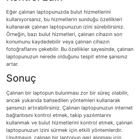
Tasarım
Eğer çalınan laptopunuzda bulut hizmetlerini
kullanıyorsanız, bu hizmetlerin sunduğu özellikleri
Güvenlik
kullanarak çalınan laptopunuzun izini sürebilirsiniz.
Örneğin, bazı bulut hizmetleri, çalınan cihazın son
konumunu kaydedebilir veya çalınan cihazın
Haber
fotoğraflarını çekebilir. Bu özellikler sayesinde, çalınan
laptopunuzun nerede olduğunu tespit etme şansınız
Hayvanlar
artar.
Sonuç
Hobi
Hosting
Çalınan bir laptopun bulunması zor bir süreç olabilir,
ancak yukarıda bahsedilen yöntemleri kullanarak
şansınızı artırabilirsiniz. Çalınan laptopunuzun internet
Hukuk
bağlantısını kontrol etmek, takip yazılımlarını
kullanmak ve bulut hizmetlerini kontrol etmek, çalınan
İnstagram
laptopunuzun izini sürmek için etkili yöntemlerdir.
Unutmayın, çalınan bir laptopun geri alınması için