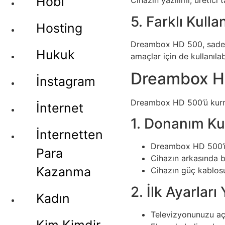
Hobi
Cihazın yazılımı, üretici 
5. Farklı Kulla
Hosting
Dreambox HD 500, sadece
Hukuk
amaçlar için de kullanılabi
Dreambox HD
İnstagram
Dreambox HD 500’ü kurma
İnternet
1. Donanım K
İnternetten
Dreambox HD 500’ü,
Para
Cihazın arkasında b
Kazanma
Cihazın güç kablosu
2. İlk Ayarlar
Kadın
Televizyonunuzu aç