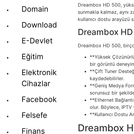
Dreambox HD 500, yüksek ç
Domain
sunmakla kalmaz, aynı zam
kullanıcı dostu arayüzü s
Download
Dreambox HD 5
E-Devlet
Dreambox HD 500, birçok f
Eğitim
**Yüksek Çözünürlü
bir görüntü deneyim
Elektronik
**Çift Tuner Desteği*
kaydedebilirler.
Cihazlar
**Geniş Medya Forma
sorunsuz bir şekilde
Facebook
**Ethernet Bağlantı
olur. Böylece, IPTV 
Felsefe
**Kullanıcı Dostu Ar
Dreambox HD
Finans