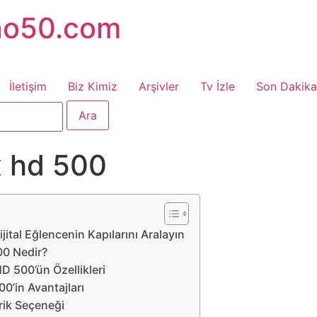
no50.com
İletişim
Biz Kimiz
Arşivler
Tv İzle
Son Dakika
 hd 500
tal Eğlencenin Kapılarını Aralayın
0 Nedir?
 500’ün Özellikleri
’in Avantajları
erik Seçeneği