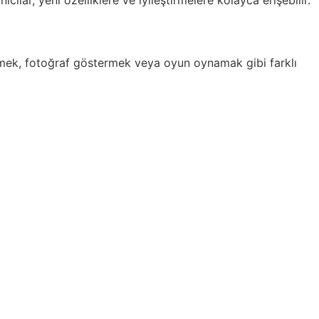
cılar, yeni özelliklere ve iyileştirmelere kolayca erişebilir.
mek, fotoğraf göstermek veya oyun oynamak gibi farklı