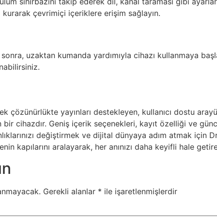
lum sihirbazını takip ederek dil, kanal taraması gibi ayarlar
ı kurarak çevrimiçi içeriklere erişim sağlayın.
onra, uzaktan kumanda yardımıyla cihazı kullanmaya başlayabi
nabilirsiniz.
çözünürlükte yayınları destekleyen, kullanıcı dostu arayüz
bir cihazdır. Geniş içerik seçenekleri, kayıt özelliği ve güncel
nlıklarınızı değiştirmek ve dijital dünyaya adım atmak için
enin kapılarını aralayarak, her anınızı daha keyifli hale getireb
ın
lanmayacak.
Gerekli alanlar
*
ile işaretlenmişlerdir