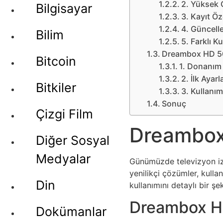
2. Yüksek 
Bilgisayar
3. Kayıt Öze
4. Güncelle
Bilim
5. Farklı K
Dreambox HD 50
Bitcoin
1. Donanım
2. İlk Ayar
Bitkiler
3. Kullanı
Sonuç
Çizgi Film
Dreambox 
Diğer Sosyal
Medyalar
Günümüzde televizyon izle
yenilikçi çözümler, kullan
Din
kullanımını detaylı bir şe
Dreambox H
Dokümanlar