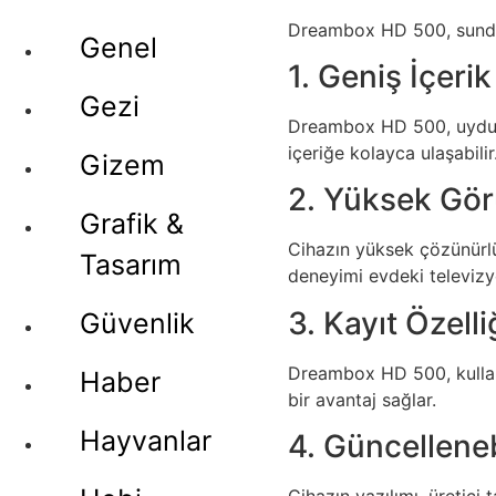
Dreambox HD 500, sunduğu 
Genel
1. Geniş İçeri
Gezi
Dreambox HD 500, uydu yay
içeriğe kolayca ulaşabilir
Gizem
2. Yüksek Gör
Grafik &
Cihazın yüksek çözünürlük
Tasarım
deneyimi evdeki televizy
3. Kayıt Özelli
Güvenlik
Dreambox HD 500, kullanı
Haber
bir avantaj sağlar.
Hayvanlar
4. Güncelleneb