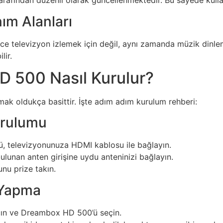
tarafından düzenli olarak güncellenmektedir. Bu sayede kullanı
nım Alanları
 televizyon izlemek için değil, aynı zamanda müzik dinle
lir.
 500 Nasıl Kurulur?
k oldukça basittir. İşte adım adım kurulum rehberi:
urulumu
 televizyonunuza HDMI kablosu ile bağlayın.
ulunan anten girişine uydu anteninizi bağlayın.
nu prize takın.
ı Yapma
ın ve Dreambox HD 500’ü seçin.