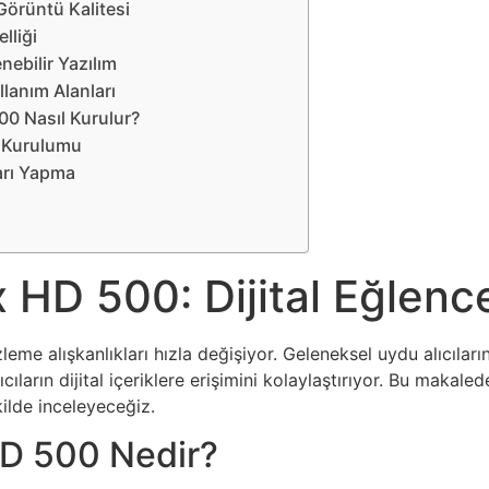
Görüntü Kalitesi
lliği
nebilir Yazılım
ullanım Alanları
0 Nasıl Kurulur?
 Kurulumu
ları Yapma
m
HD 500: Dijital Eğlencen
me alışkanlıkları hızla değişiyor. Geleneksel uydu alıcıların
ıcıların dijital içeriklere erişimini kolaylaştırıyor. Bu makal
kilde inceleyeceğiz.
D 500 Nedir?