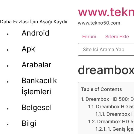
İçeriğe
www.tek
atla
Daha Fazlası İçin Aşağı Kaydır
www.tekno50.com
Android
Forum
Siteni Ekle
Apk
Arabalar
dreambox
Bankacılık
Table of Contents
İşlemleri
Dreambox HD 500: Diji
Belgesel
Dreambox HD 50
Dreambox HD
Dreambox HD 500
Bilgi
1. Geniş İç