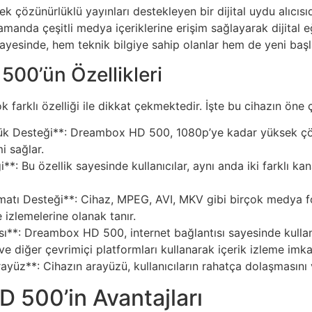
özünürlüklü yayınları destekleyen bir dijital uydu alıcısıd
anda çeşitli medya içeriklerine erişim sağlayarak dijital eğl
ayesinde, hem teknik bilgiye sahip olanlar hem de yeni başla
00’ün Özellikleri
arklı özelliği ile dikkat çekmektedir. İşte bu cihazın öne çı
k Desteği**: Dreambox HD 500, 1080p’ye kadar yüksek çözün
i sağlar.
*: Bu özellik sayesinde kullanıcılar, aynı anda iki farklı kana
tı Desteği**: Cihaz, MPEG, AVI, MKV gibi birçok medya format
 izlemelerine olanak tanır.
sı**: Dreambox HD 500, internet bağlantısı sayesinde kullanı
ve diğer çevrimiçi platformları kullanarak içerik izleme imka
ayüz**: Cihazın arayüzü, kullanıcıların rahatça dolaşmasını v
 500’in Avantajları