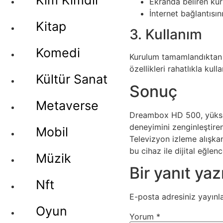
Kim Kimdir
Ekranda beliren kuru
İnternet bağlantısın
Kitap
3. Kullanım
Komedi
Kurulum tamamlandıktan s
özellikleri rahatlıkla kulla
Kültür Sanat
Sonuç
Metaverse
Dreambox HD 500, yüksek 
deneyimini zenginleştiren 
Mobil
Televizyon izleme alışka
bu cihaz ile dijital eğlenc
Müzik
Bir yanıt yaz
Nft
E-posta adresiniz yayın
Oyun
Yorum
*