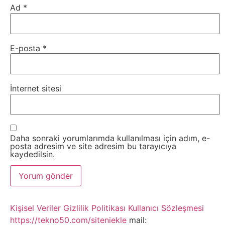
Ad
*
Sanat
Metaverse
E-posta
*
Mobil
İnternet sitesi
Müzik
Nft
Daha sonraki yorumlarımda kullanılması için adım, e-
Oyun
posta adresim ve site adresim bu tarayıcıya
kaydedilsin.
Projeler
ve
Kişisel Veriler
Gizlilik Politikası
Kullanıcı Sözleşmesi
Fikirler
https://tekno50.com/siteniekle
mail: