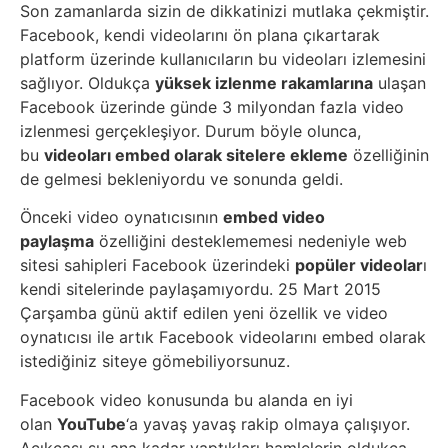
Belgesel
Son zamanlarda sizin de dikkatinizi mutlaka çekmiştir.
Facebook, kendi videolarını ön plana çıkartarak
Bilgi
platform üzerinde kullanıcıların bu videoları izlemesini
sağlıyor. Oldukça
yüksek izlenme rakamlarına
ulaşan
Facebook üzerinde günde 3 milyondan fazla video
Bilgisayar
izlenmesi gerçekleşiyor. Durum böyle olunca,
bu
videoları embed olarak sitelere ekleme
özelliğinin
Bilim
de gelmesi bekleniyordu ve sonunda geldi.
Bitcoin
Önceki video oynatıcısının
embed video
paylaşma
özelliğini desteklememesi nedeniyle web
sitesi sahipleri Facebook üzerindeki
popüler videolar
ı
Bitkiler
kendi sitelerinde paylaşamıyordu. 25 Mart 2015
Çarşamba günü aktif edilen yeni özellik ve video
Çizgi
oynatıcısı ile artık Facebook videolarını embed olarak
Film
istediğiniz siteye gömebiliyorsunuz.
Facebook video konusunda bu alanda en iyi
Diğer
olan
YouTube
‘a yavaş yavaş rakip olmaya çalışıyor.
Açıkcası şu ana kadar yaptıkları hamlelerin oldukça