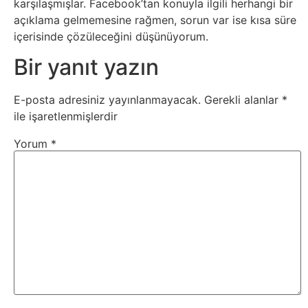
karşılaşmışlar. Facebook’tan konuyla ilgili herhangi bir
İnternet
açıklama gelmemesine rağmen, sorun var ise kısa süre
içerisinde çözüleceğini düşünüyorum.
İnternetten
Bir yanıt yazın
Para
Kazanma
E-posta adresiniz yayınlanmayacak.
Gerekli alanlar
*
ile işaretlenmişlerdir
Kadın
Yorum
*
Kim
Kimdir
Kitap
Komedi
Kültür