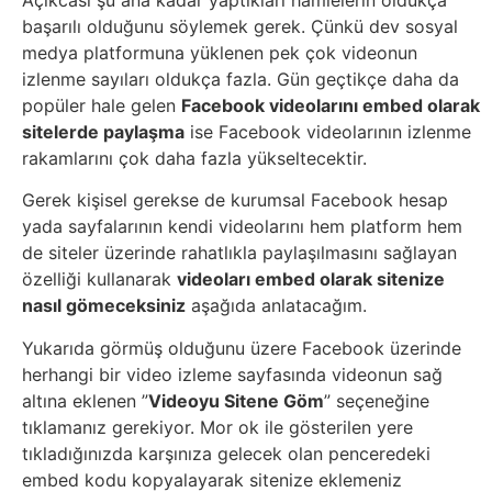
Sosyal
başarılı olduğunu söylemek gerek. Çünkü dev sosyal
Medyalar
medya platformuna yüklenen pek çok videonun
izlenme sayıları oldukça fazla. Gün geçtikçe daha da
Din
popüler hale gelen
Facebook videolarını embed olarak
sitelerde paylaşma
ise Facebook videolarının izlenme
Dokümanlar
rakamlarını çok daha fazla yükseltecektir.
Gerek kişisel gerekse de kurumsal Facebook hesap
Domain
yada sayfalarının kendi videolarını hem platform hem
de siteler üzerinde rahatlıkla paylaşılmasını sağlayan
Download
özelliği kullanarak
videoları embed olarak sitenize
nasıl gömeceksiniz
aşağıda anlatacağım.
E-
Yukarıda görmüş olduğunu üzere Facebook üzerinde
Devlet
herhangi bir video izleme sayfasında videonun sağ
altına eklenen ”
Videoyu Sitene Göm
” seçeneğine
tıklamanız gerekiyor. Mor ok ile gösterilen yere
Eğitim
tıkladığınızda karşınıza gelecek olan penceredeki
embed kodu kopyalayarak sitenize eklemeniz