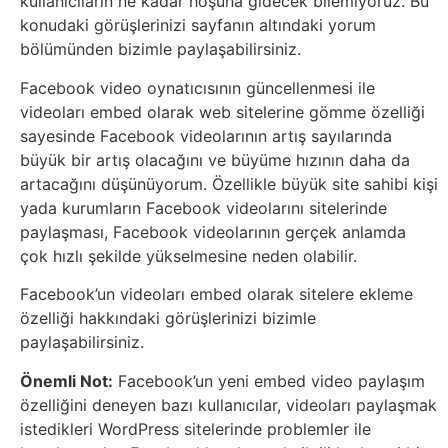
kullanıcıların ne kadar hoşuna gidecek bilemiyoruz. Bu
konudaki görüşlerinizi sayfanın altındaki yorum
Tasarım
bölümünden bizimle paylaşabilirsiniz.
Güvenlik
Facebook video oynatıcısının güncellenmesi ile
videoları embed olarak web sitelerine gömme özelliği
sayesinde Facebook videolarının artış sayılarında
Haber
büyük bir artış olacağını ve büyüme hızının daha da
artacağını düşünüyorum. Özellikle büyük site sahibi kişi
Hayvanlar
yada kurumların Facebook videolarını sitelerinde
paylaşması, Facebook videolarının gerçek anlamda
Hobi
çok hızlı şekilde yükselmesine neden olabilir.
Facebook’un videoları embed olarak sitelere ekleme
Hosting
özelliği hakkındaki görüşlerinizi bizimle
paylaşabilirsiniz.
Hukuk
Önemli Not:
Facebook’un yeni embed video paylaşım
İnstagram
özelliğini deneyen bazı kullanıcılar, videoları paylaşmak
istedikleri WordPress sitelerinde problemler ile