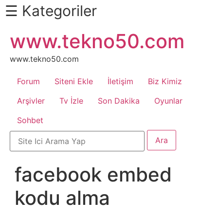
☰ Kategoriler
İçeriğe
www.tekno50.com
Daha
atla
Fazlası
İçin
www.tekno50.com
Aşağı
Forum
Siteni Ekle
İletişim
Biz Kimiz
Kaydır
Android
Arşivler
Tv İzle
Son Dakika
Oyunlar
Sohbet
Apk
Arabalar
facebook embed
Bankacılık
kodu alma
İşlemleri