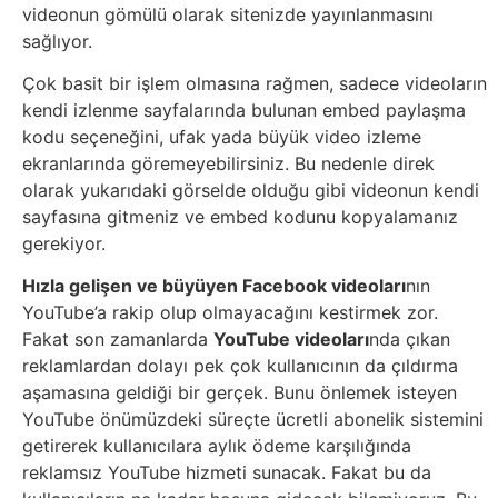
Elektronik
videonun gömülü olarak sitenizde yayınlanmasını
Cihazlar
sağlıyor.
Çok basit bir işlem olmasına rağmen, sadece videoların
Facebook
kendi izlenme sayfalarında bulunan embed paylaşma
kodu seçeneğini, ufak yada büyük video izleme
Felsefe
ekranlarında göremeyebilirsiniz. Bu nedenle direk
olarak yukarıdaki görselde olduğu gibi videonun kendi
Finans
sayfasına gitmeniz ve embed kodunu kopyalamanız
gerekiyor.
Genel
Hızla gelişen ve büyüyen Facebook videoları
nın
YouTube’a rakip olup olmayacağını kestirmek zor.
Gezi
Fakat son zamanlarda
YouTube videoları
nda çıkan
reklamlardan dolayı pek çok kullanıcının da çıldırma
Gizem
aşamasına geldiği bir gerçek. Bunu önlemek isteyen
YouTube önümüzdeki süreçte ücretli abonelik sistemini
getirerek kullanıcılara aylık ödeme karşılığında
Grafik
reklamsız YouTube hizmeti sunacak. Fakat bu da
&