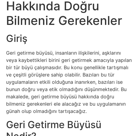
Sosyal
Hakkında Doğru
Medyalar
Bilmeniz Gerekenler
Din
Giriş
Dokümanlar
Geri getirme büyüsü, insanların ilişkilerini, aşklarını
Domain
veya kaybettikleri birini geri getirmek amacıyla yapılan
bir tür büyü çalışmasıdır. Bu konu genellikle tartışmalı
ve çeşitli görüşlere sahip olabilir. Bazıları bu tür
Download
uygulamaların etkili olduğuna inanırken, bazıları ise
bunun doğru veya etik olmadığını düşünmektedir. Bu
E-
makalede, geri getirme büyüsü hakkında doğru
Devlet
bilmeniz gerekenleri ele alacağız ve bu uygulamanın
günah olup olmadığını tartışacağız.
Eğitim
Geri Getirme Büyüsü