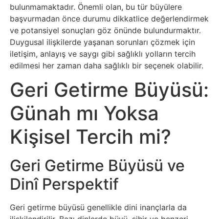
İnternet
bulunmamaktadır. Önemli olan, bu tür büyülere
başvurmadan önce durumu dikkatlice değerlendirmek
İnternetten
ve potansiyel sonuçları göz önünde bulundurmaktır.
Duygusal ilişkilerde yaşanan sorunları çözmek için
Para
iletişim, anlayış ve saygı gibi sağlıklı yolların tercih
Kazanma
edilmesi her zaman daha sağlıklı bir seçenek olabilir.
Geri Getirme Büyüsü:
Kadın
Günah mı Yoksa
Kim
Kişisel Tercih mi?
Kimdir
Geri Getirme Büyüsü ve
Kitap
Dinî Perspektif
Komedi
Geri getirme büyüsü genellikle dini inançlarla da
Kültür
ilişkilendirilir. Bazı dinlerde büyü, sihir ve benzeri