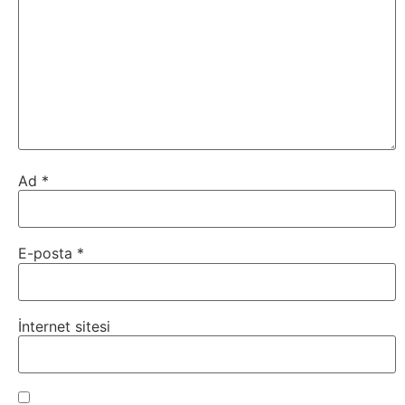
Webmaster
WordPress
Yapay
Zeka
Ad
*
Yemek
E-posta
*
Youtube
İnternet sitesi