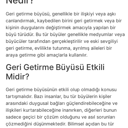
Nedir?
Elektronik
Cihazlar
Geri getirme büyüsü, genellikle bir ilişkiyi veya aşkı
canlandırmak, kaybedilen birini geri getirmek veya bir
Facebook
kişinin duygularını değiştirmek amacıyla yapılan bir
büyü türüdür. Bu tür büyüler genellikle medyumlar veya
Felsefe
büyücüler tarafından gerçekleştirilir ve eski sevgiliyi
geri getirme, evlilikte tutunma, ayrılmış aileleri bir
Finans
araya getirme gibi amaçlarla kullanılır.
Geri Getirme Büyüsü Etkili
Genel
Midir?
Gezi
Geri getirme büyüsünün etkili olup olmadığı konusu
tartışmalıdır. Bazı insanlar, bu tür büyülerin kişiler
Gizem
arasındaki duygusal bağları güçlendirebileceğine ve
ilişkileri kurtarabileceğine inanırken, diğerleri bunun
Grafik
sadece geçici bir çözüm olduğunu ve asıl sorunları
çözmediğini düşünmektedir. Bilimsel açıdan bu tür
&