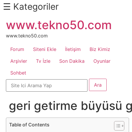
☰ Kategoriler
İçeriğe
www.tekno50.com
Daha
atla
Fazlası
İçin
www.tekno50.com
Aşağı
Forum
Siteni Ekle
İletişim
Biz Kimiz
Kaydır
Android
Arşivler
Tv İzle
Son Dakika
Oyunlar
Sohbet
Apk
Arabalar
geri getirme büyüsü 
Bankacılık
İşlemleri
Table of Contents