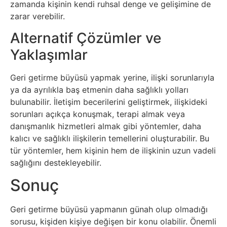
zamanda kişinin kendi ruhsal denge ve gelişimine de
Psikoloji
zarar verebilir.
Alternatif Çözümler ve
Sağlık
Yaklaşımlar
Scriptler
Geri getirme büyüsü yapmak yerine, ilişki sorunlarıyla
ya da ayrılıkla baş etmenin daha sağlıklı yolları
Seo
bulunabilir. İletişim becerilerini geliştirmek, ilişkideki
sorunları açıkça konuşmak, terapi almak veya
Sigorta
danışmanlık hizmetleri almak gibi yöntemler, daha
kalıcı ve sağlıklı ilişkilerin temellerini oluşturabilir. Bu
Sinema
tür yöntemler, hem kişinin hem de ilişkinin uzun vadeli
sağlığını destekleyebilir.
Spor
Sonuç
Tarih
Geri getirme büyüsü yapmanın günah olup olmadığı
sorusu, kişiden kişiye değişen bir konu olabilir. Önemli