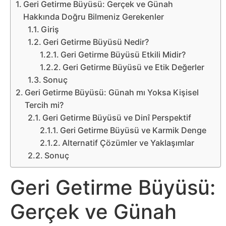
Belgesel
Geri Getirme Büyüsü: Gerçek ve Günah
Hakkında Doğru Bilmeniz Gerekenler
Bilgi
Giriş
Geri Getirme Büyüsü Nedir?
Bilgisayar
Geri Getirme Büyüsü Etkili Midir?
Geri Getirme Büyüsü ve Etik Değerler
Sonuç
Bilim
Geri Getirme Büyüsü: Günah mı Yoksa Kişisel
Tercih mi?
Bitcoin
Geri Getirme Büyüsü ve Dinî Perspektif
Geri Getirme Büyüsü ve Karmik Denge
Bitkiler
Alternatif Çözümler ve Yaklaşımlar
Sonuç
Çizgi
Film
Geri Getirme Büyüsü:
Gerçek ve Günah
Diğer