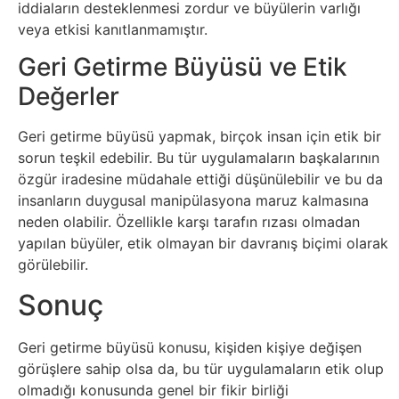
iddiaların desteklenmesi zordur ve büyülerin varlığı
Tasarım
veya etkisi kanıtlanmamıştır.
Geri Getirme Büyüsü ve Etik
Güvenlik
Değerler
Haber
Geri getirme büyüsü yapmak, birçok insan için etik bir
sorun teşkil edebilir. Bu tür uygulamaların başkalarının
Hayvanlar
özgür iradesine müdahale ettiği düşünülebilir ve bu da
insanların duygusal manipülasyona maruz kalmasına
Hobi
neden olabilir. Özellikle karşı tarafın rızası olmadan
yapılan büyüler, etik olmayan bir davranış biçimi olarak
Hosting
görülebilir.
Sonuç
Hukuk
Geri getirme büyüsü konusu, kişiden kişiye değişen
İnstagram
görüşlere sahip olsa da, bu tür uygulamaların etik olup
olmadığı konusunda genel bir fikir birliği