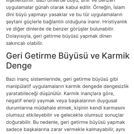
uygulamalar günah olarak kabul edilir. Örneğin, İslam
Sanat
dini büyü yapmayı yasaklar ve bu tür uygulamaların
şeytani güçlerle bağlantılı olduğuna inanır. Hristiyanlık
Metaverse
ve diğer dinlerde de benzer görüşler bulunabilir.
Dolayısıyla, geri getirme büyüsü yapmak dinen
Mobil
sakıncalı olabilir.
Geri Getirme Büyüsü ve Karmik
Müzik
Denge
Nft
Bazı inanç sistemlerinde, geri getirme büyüsü gibi
manipülatif uygulamaların karmik dengede dengesizlik
Oyun
yaratabileceği düşünülür. Karmik inançlara göre,
negatif enerji yaymak veya başkalarının duygusal
Projeler
durumlarına müdahale etmek, kişinin kendi karmasını
ve
olumsuz etkileyebilir ve gelecekte olumsuz sonuçlar
doğurabilir. Bu nedenle, geri getirme büyüsü yapmak
Fikirler
sadece başkalarına zarar vermekle kalmayabilir, aynı