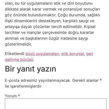
Tarım
olan, bu tür uygulamaların etik ve dini boyutunu
dikkate alarak karar vermek ve potansiyel sonuçları
Teknoloji
göz önünde bulundurmaktır. Çoğu durumda, sağlıklı
ilişki dinamiklerini destekleyen, karşılıklı saygı ve
TikTok
anlayışa dayalı çözümler tercih edilmelidir. Kişisel
tercihler ve inançlar çerçevesinde doğru kararlar
Tv
alınmalı ve başkalarının özgür iradesine saygı
gösterilmelidir.
Twitter
Etiketlendi
büyü uygulamaları
,
etik sorunlar
,
geri
getirme büyüsü
Ürün
Bir yanıt yazın
Tanıtımı
E-posta adresiniz yayınlanmayacak.
Gerekli alanlar
*
Uzay
ile işaretlenmişlerdir
Yorum
*
Web
Siteleri