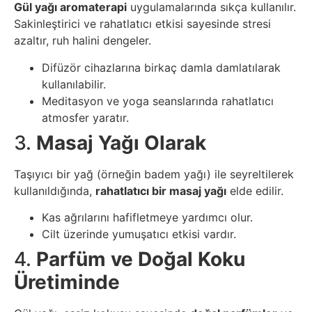
Gül yağı aromaterapi
uygulamalarında sıkça kullanılır.
Tasarım
Sakinleştirici ve rahatlatıcı etkisi sayesinde stresi
azaltır, ruh halini dengeler.
Güvenlik
Difüzör cihazlarına birkaç damla damlatılarak
kullanılabilir.
Haber
Meditasyon ve yoga seanslarında rahatlatıcı
atmosfer yaratır.
Hayvanlar
3.
Masaj Yağı Olarak
Hobi
Taşıyıcı bir yağ (örneğin badem yağı) ile seyreltilerek
kullanıldığında,
rahatlatıcı bir masaj yağı
elde edilir.
Hosting
Kas ağrılarını hafifletmeye yardımcı olur.
Cilt üzerinde yumuşatıcı etkisi vardır.
Hukuk
4.
Parfüm ve Doğal Koku
Üretiminde
İnstagram