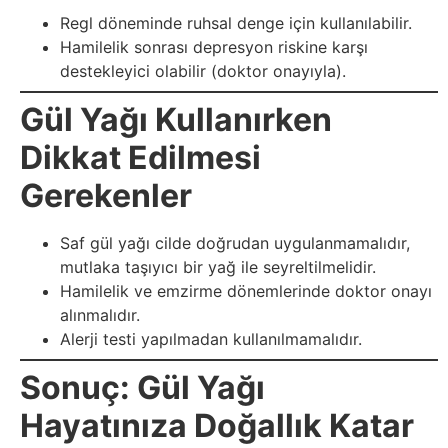
Regl döneminde ruhsal denge için kullanılabilir.
Sanat
Hamilelik sonrası depresyon riskine karşı
destekleyici olabilir (doktor onayıyla).
Metaverse
Gül Yağı Kullanırken
Mobil
Dikkat Edilmesi
Müzik
Gerekenler
Nft
Saf gül yağı cilde doğrudan uygulanmamalıdır,
mutlaka taşıyıcı bir yağ ile seyreltilmelidir.
Oyun
Hamilelik ve emzirme dönemlerinde doktor onayı
alınmalıdır.
Alerji testi yapılmadan kullanılmamalıdır.
Projeler
Sonuç: Gül Yağı
ve
Fikirler
Hayatınıza Doğallık Katar