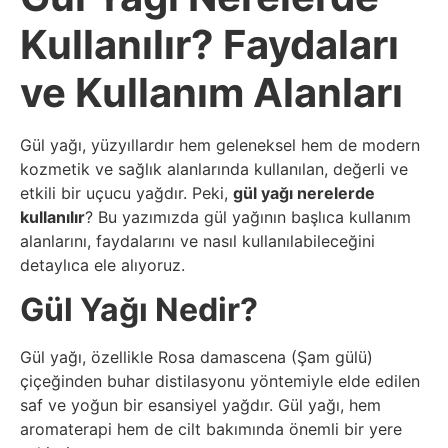
Sosyal
Kullanılır? Faydaları
Medyalar
ve Kullanım Alanları
Din
Dokümanlar
Gül yağı, yüzyıllardır hem geleneksel hem de modern
kozmetik ve sağlık alanlarında kullanılan, değerli ve
etkili bir uçucu yağdır. Peki,
gül yağı nerelerde
Domain
kullanılır
? Bu yazımızda gül yağının başlıca kullanım
alanlarını, faydalarını ve nasıl kullanılabileceğini
Download
detaylıca ele alıyoruz.
Gül Yağı Nedir?
E-
Devlet
Gül yağı, özellikle Rosa damascena (Şam gülü)
çiçeğinden buhar distilasyonu yöntemiyle elde edilen
Eğitim
saf ve yoğun bir esansiyel yağdır. Gül yağı, hem
aromaterapi hem de cilt bakımında önemli bir yere