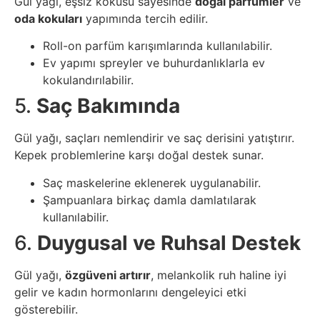
Gül yağı, eşsiz kokusu sayesinde
doğal parfümler
ve
İnternet
oda kokuları
yapımında tercih edilir.
İnternetten
Roll-on parfüm karışımlarında kullanılabilir.
Ev yapımı spreyler ve buhurdanlıklarla ev
Para
kokulandırılabilir.
Kazanma
5.
Saç Bakımında
Kadın
Gül yağı, saçları nemlendirir ve saç derisini yatıştırır.
Kepek problemlerine karşı doğal destek sunar.
Kim
Saç maskelerine eklenerek uygulanabilir.
Kimdir
Şampuanlara birkaç damla damlatılarak
kullanılabilir.
Kitap
6.
Duygusal ve Ruhsal Destek
Komedi
Gül yağı,
özgüveni artırır
, melankolik ruh haline iyi
gelir ve kadın hormonlarını dengeleyici etki
gösterebilir.
Kültür