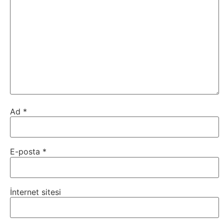
Tarım
Teknoloji
TikTok
Tv
Twitter
Ad
*
Ürün
Tanıtımı
E-posta
*
Uzay
İnternet sitesi
Web
Siteleri