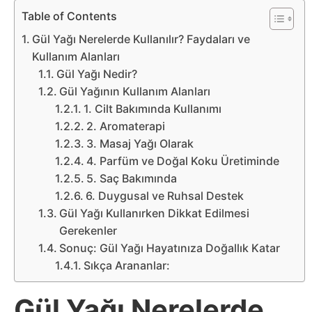
Belgesel
Table of Contents
Bilgi
Gül Yağı Nerelerde Kullanılır? Faydaları ve
Kullanım Alanları
Gül Yağı Nedir?
Bilgisayar
Gül Yağının Kullanım Alanları
1. Cilt Bakımında Kullanımı
Bilim
2. Aromaterapi
3. Masaj Yağı Olarak
Bitcoin
4. Parfüm ve Doğal Koku Üretiminde
5. Saç Bakımında
Bitkiler
6. Duygusal ve Ruhsal Destek
Gül Yağı Kullanırken Dikkat Edilmesi
Çizgi
Gerekenler
Sonuç: Gül Yağı Hayatınıza Doğallık Katar
Film
Sıkça Arananlar:
Diğer
Gül Yağı Nerelerde