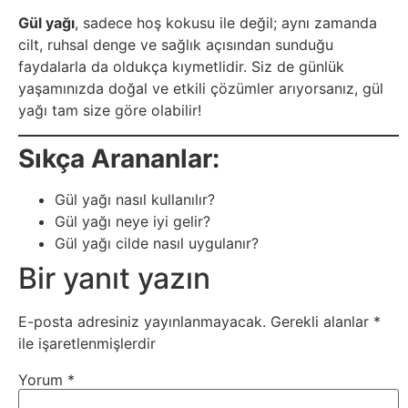
Psikoloji
Gül yağı
, sadece hoş kokusu ile değil; aynı zamanda
cilt, ruhsal denge ve sağlık açısından sunduğu
faydalarla da oldukça kıymetlidir. Siz de günlük
Sağlık
yaşamınızda doğal ve etkili çözümler arıyorsanız, gül
yağı tam size göre olabilir!
Scriptler
Sıkça Arananlar:
Seo
Gül yağı nasıl kullanılır?
Sigorta
Gül yağı neye iyi gelir?
Gül yağı cilde nasıl uygulanır?
Sinema
Bir yanıt yazın
Spor
E-posta adresiniz yayınlanmayacak.
Gerekli alanlar
*
ile işaretlenmişlerdir
Tarih
Yorum
*