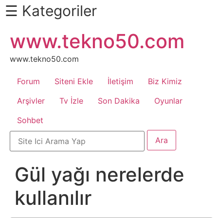
☰ Kategoriler
İçeriğe
www.tekno50.com
Daha
atla
Fazlası
İçin
www.tekno50.com
Aşağı
Forum
Siteni Ekle
İletişim
Biz Kimiz
Kaydır
Android
Arşivler
Tv İzle
Son Dakika
Oyunlar
Sohbet
Apk
Arabalar
Gül yağı nerelerde
Bankacılık
kullanılır
İşlemleri