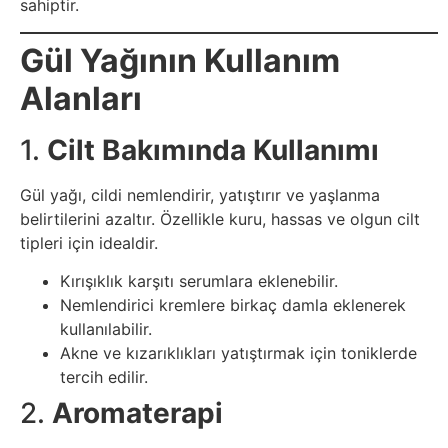
Elektronik
sahiptir.
Cihazlar
Gül Yağının Kullanım
Facebook
Alanları
Felsefe
1.
Cilt Bakımında Kullanımı
Finans
Gül yağı, cildi nemlendirir, yatıştırır ve yaşlanma
belirtilerini azaltır. Özellikle kuru, hassas ve olgun cilt
tipleri için idealdir.
Genel
Kırışıklık karşıtı serumlara eklenebilir.
Gezi
Nemlendirici kremlere birkaç damla eklenerek
kullanılabilir.
Gizem
Akne ve kızarıklıkları yatıştırmak için toniklerde
tercih edilir.
Grafik
2.
Aromaterapi
&