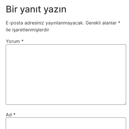
Belgesel
Bir yanıt yazın
Bilgi
E-posta adresiniz yayınlanmayacak.
Gerekli alanlar
*
ile işaretlenmişlerdir
Bilgisayar
Yorum
*
Bilim
Bitcoin
Bitkiler
Çizgi
Film
Ad
*
Diğer