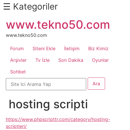
☰ Kategoriler
İçeriğe
www.tekno50.com
Daha
atla
Fazlası
İçin
www.tekno50.com
Aşağı
Forum
Siteni Ekle
İletişim
Biz Kimiz
Kaydır
Android
Arşivler
Tv İzle
Son Dakika
Oyunlar
Sohbet
Apk
Arabalar
hosting scripti
Bankacılık
İşlemleri
https://www.phpscripttr.com/category/hosting-
scriptleri/