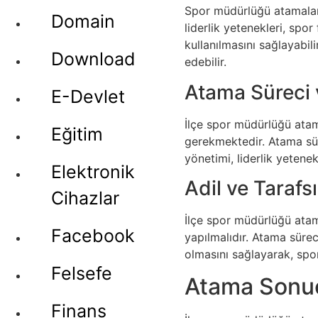
Spor müdürlüğü atamaları, 
Domain
liderlik yetenekleri, spor 
kullanılmasını sağlayabil
Download
edebilir.
Atama Süreci v
E-Devlet
İlçe spor müdürlüğü atama
Eğitim
gerekmektedir. Atama süre
yönetimi, liderlik yetene
Elektronik
Adil ve Tarafs
Cihazlar
İlçe spor müdürlüğü atamal
Facebook
yapılmalıdır. Atama süreci
olmasını sağlayarak, spor 
Felsefe
Atama Sonuçl
Finans