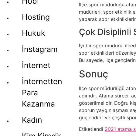
Hobi
İlçe spor müdürlüğü atama
müdürleri, spor etkinlikle
Hosting
yaparak spor etkinlikleri
Çok Disiplinli 
Hukuk
İyi bir spor müdürü, ilçed
İnstagram
spor etkinlikleri düzenley
Bu sayede, ilçe gençlerini
İnternet
Sonuç
İnternetten
İlçe spor müdürlüğü atamal
Para
adımdır. Atama süreci, adi
Kazanma
gösterilmelidir. Doğru kiş
sporun yaygınlaşması sağl
güçlendirir ve çeşitli spo
Kadın
Etiketlendi
2021 atama s