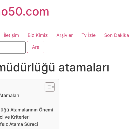
no50.com
İletişim
Biz Kimiz
Arşivler
Tv İzle
Son Dakika
 müdürlüğü atamaları
Atamaları
lüğü Atamalarının Önemi
i ve Kriterleri
afsız Atama Süreci