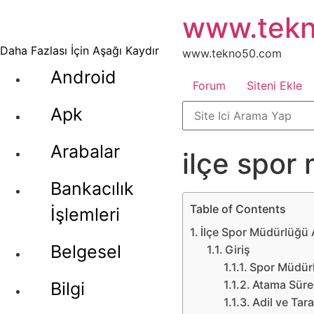
İçeriğe
www.tek
atla
Daha Fazlası İçin Aşağı Kaydır
www.tekno50.com
Android
Forum
Siteni Ekle
Apk
Arabalar
ilçe spor
Bankacılık
Table of Contents
İşlemleri
İlçe Spor Müdürlüğü 
Belgesel
Giriş
Spor Müdür
Atama Sürec
Bilgi
Adil ve Tar