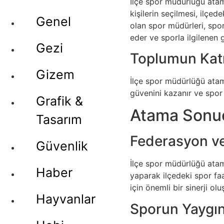
İlçe spor müdürlüğü atama
kişilerin seçilmesi, ilçed
Genel
olan spor müdürleri, spor 
eder ve sporla ilgilenen 
Gezi
Toplumun Katı
Gizem
İlçe spor müdürlüğü atama
güvenini kazanır ve spor f
Grafik &
Atama Sonuç
Tasarım
Federasyon ve 
Güvenlik
İlçe spor müdürlüğü atamal
Haber
yaparak ilçedeki spor faa
için önemli bir sinerji oluş
Hayvanlar
Sporun Yaygınl