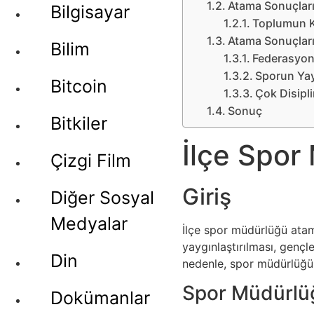
Atama Sonuçları
Bilgisayar
Toplumun K
Atama Sonuçları
Bilim
Federasyon 
Sporun Yay
Bitcoin
Çok Disiplin
Sonuç
Bitkiler
İlçe Spor
Çizgi Film
Giriş
Diğer Sosyal
Medyalar
İlçe spor müdürlüğü atama
yaygınlaştırılması, gençle
Din
nedenle, spor müdürlüğü a
Spor Müdürlü
Dokümanlar