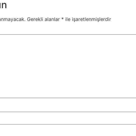
ın
lanmayacak.
Gerekli alanlar
*
ile işaretlenmişlerdir