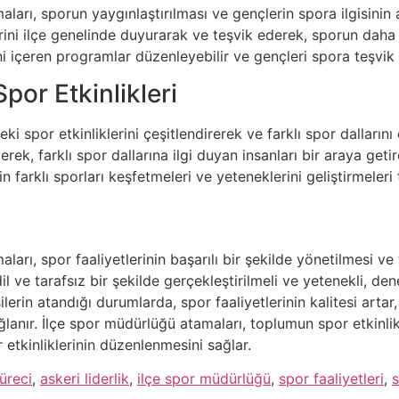
ları, sporun yaygınlaştırılması ve gençlerin spora ilgisinin a
rini ilçe genelinde duyurarak ve teşvik ederek, sporun daha ge
ni içeren programlar düzenleyebilir ve gençleri spora teşvik e
Spor Etkinlikleri
eki spor etkinliklerini çeşitlendirerek ve farklı spor dalları
erek, farklı spor dallarına ilgi duyan insanları bir araya geti
n farklı sporları keşfetmeleri ve yeteneklerini geliştirmeleri t
arı, spor faaliyetlerinin başarılı bir şekilde yönetilmesi ve 
l ve tarafsız bir şekilde gerçekleştirilmeli ve yetenekli, dene
ilerin atandığı durumlarda, spor faaliyetlerinin kalitesi artar
anır. İlçe spor müdürlüğü atamaları, toplumun spor etkinlikler
r etkinliklerinin düzenlenmesini sağlar.
üreci
,
askeri liderlik
,
ilçe spor müdürlüğü
,
spor faaliyetleri
,
s