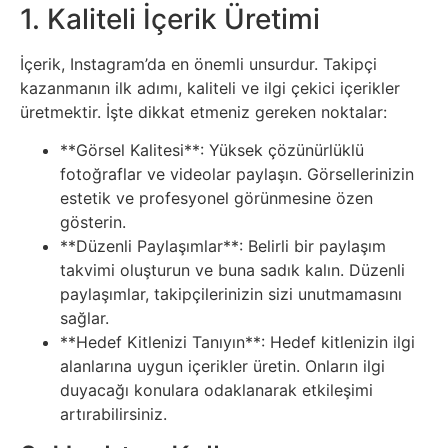
1. Kaliteli İçerik Üretimi
Tasarım
İçerik, Instagram’da en önemli unsurdur. Takipçi
Güvenlik
kazanmanın ilk adımı, kaliteli ve ilgi çekici içerikler
üretmektir. İşte dikkat etmeniz gereken noktalar:
Haber
**Görsel Kalitesi**: Yüksek çözünürlüklü
fotoğraflar ve videolar paylaşın. Görsellerinizin
Hayvanlar
estetik ve profesyonel görünmesine özen
gösterin.
Hobi
**Düzenli Paylaşımlar**: Belirli bir paylaşım
takvimi oluşturun ve buna sadık kalın. Düzenli
paylaşımlar, takipçilerinizin sizi unutmamasını
Hosting
sağlar.
**Hedef Kitlenizi Tanıyın**: Hedef kitlenizin ilgi
Hukuk
alanlarına uygun içerikler üretin. Onların ilgi
duyacağı konulara odaklanarak etkileşimi
İnstagram
artırabilirsiniz.