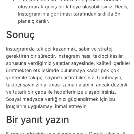
Tarım
oluşturarak geniş bir kitleye ulaşabilirsiniz. Reels,
Instagram’ın algoritması tarafından sıklıkla ön
Teknoloji
plana çıkarılır.
TikTok
Sonuç
Tv
Instagram’da takipçi kazanmak, sabır ve strateji
gerektiren bir süreçtir. Instagram nasıl takipçi kasılır
Twitter
sorusuna verdiğimiz yanıtlar sayesinde, kaliteli içerikler
üretmekten etkileşimde bulunmaya kadar pek çok
yöntemle takipçi sayınızı artırabilirsiniz. Unutmayın,
Ürün
takipçi sayınızın artması zaman alabilir, ancak düzenli
Tanıtımı
ve tutarlı bir çaba ile hedeflerinize ulaşabilirsiniz.
Sosyal medyada varlığınızı güçlendirmek için bu
Uzay
ipuçlarını uygulamayı ihmal etmeyin!
Bir yanıt yazın
Web
Siteleri
E-posta adresiniz yayınlanmayacak.
Gerekli alanlar
*