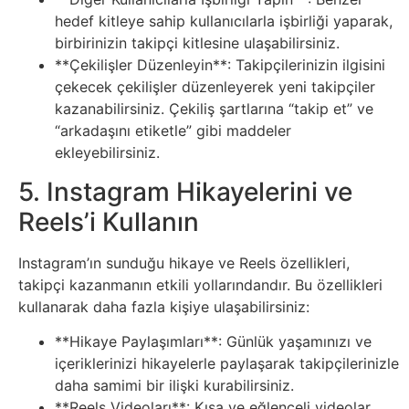
Psikoloji
hedef kitleye sahip kullanıcılarla işbirliği yaparak,
birbirinizin takipçi kitlesine ulaşabilirsiniz.
**Çekilişler Düzenleyin**: Takipçilerinizin ilgisini
Sağlık
çekecek çekilişler düzenleyerek yeni takipçiler
kazanabilirsiniz. Çekiliş şartlarına “takip et” ve
Scriptler
“arkadaşını etiketle” gibi maddeler
ekleyebilirsiniz.
Seo
5. Instagram Hikayelerini ve
Sigorta
Reels’i Kullanın
Sinema
Instagram’ın sunduğu hikaye ve Reels özellikleri,
takipçi kazanmanın etkili yollarındandır. Bu özellikleri
kullanarak daha fazla kişiye ulaşabilirsiniz:
Spor
**Hikaye Paylaşımları**: Günlük yaşamınızı ve
Tarih
içeriklerinizi hikayelerle paylaşarak takipçilerinizle
daha samimi bir ilişki kurabilirsiniz.
**Reels Videoları**: Kısa ve eğlenceli videolar