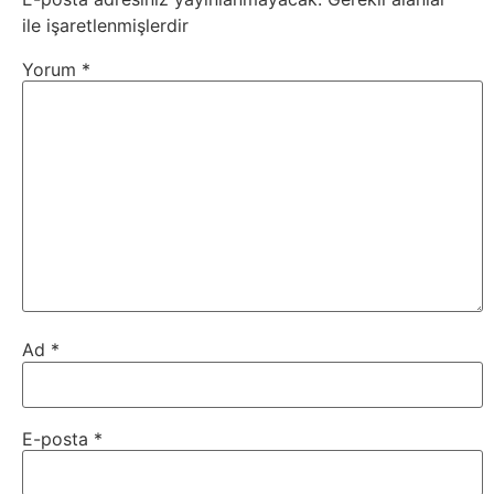
ile işaretlenmişlerdir
Webmaster
Yorum
*
WordPress
Yapay
Zeka
Yemek
Youtube
Ad
*
E-posta
*