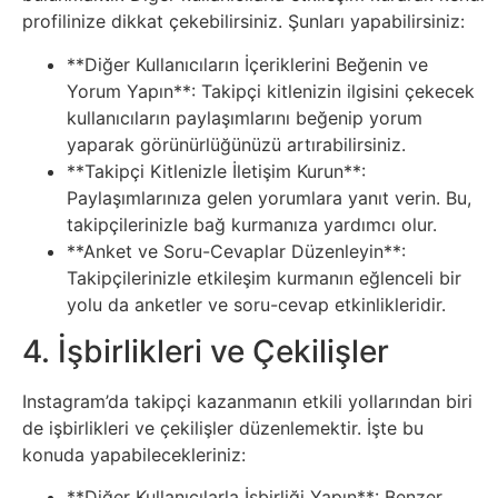
profilinize dikkat çekebilirsiniz. Şunları yapabilirsiniz:
Sanat
**Diğer Kullanıcıların İçeriklerini Beğenin ve
Metaverse
Yorum Yapın**: Takipçi kitlenizin ilgisini çekecek
kullanıcıların paylaşımlarını beğenip yorum
yaparak görünürlüğünüzü artırabilirsiniz.
Mobil
**Takipçi Kitlenizle İletişim Kurun**:
Paylaşımlarınıza gelen yorumlara yanıt verin. Bu,
Müzik
takipçilerinizle bağ kurmanıza yardımcı olur.
**Anket ve Soru-Cevaplar Düzenleyin**:
Nft
Takipçilerinizle etkileşim kurmanın eğlenceli bir
yolu da anketler ve soru-cevap etkinlikleridir.
Oyun
4. İşbirlikleri ve Çekilişler
Projeler
Instagram’da takipçi kazanmanın etkili yollarından biri
ve
de işbirlikleri ve çekilişler düzenlemektir. İşte bu
konuda yapabilecekleriniz:
Fikirler
**Diğer Kullanıcılarla İşbirliği Yapın**: Benzer