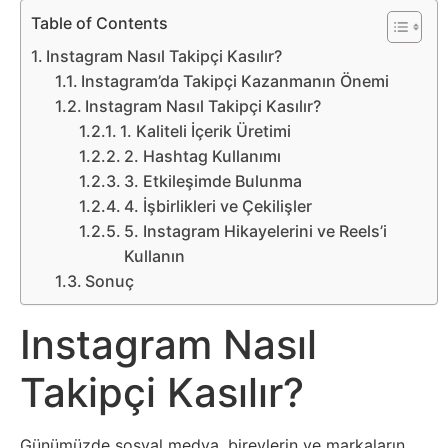
Belgesel
Table of Contents
Bilgi
Instagram Nasıl Takipçi Kasılır?
Instagram’da Takipçi Kazanmanın Önemi
Instagram Nasıl Takipçi Kasılır?
Bilgisayar
1. Kaliteli İçerik Üretimi
2. Hashtag Kullanımı
Bilim
3. Etkileşimde Bulunma
4. İşbirlikleri ve Çekilişler
Bitcoin
5. Instagram Hikayelerini ve Reels’i
Kullanın
Bitkiler
Sonuç
Çizgi
Instagram Nasıl
Film
Takipçi Kasılır?
Diğer
Günümüzde sosyal medya, bireylerin ve markaların