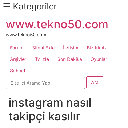
☰ Kategoriler
İçeriğe
www.tekno50.com
Daha
atla
Fazlası
İçin
www.tekno50.com
Aşağı
Forum
Siteni Ekle
İletişim
Biz Kimiz
Kaydır
Android
Arşivler
Tv İzle
Son Dakika
Oyunlar
Sohbet
Apk
Arabalar
instagram nasıl
Bankacılık
takipçi kasılır
İşlemleri