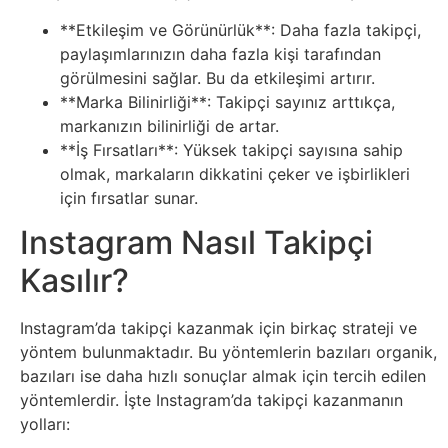
Elektronik
**Etkileşim ve Görünürlük**: Daha fazla takipçi,
Cihazlar
paylaşımlarınızın daha fazla kişi tarafından
görülmesini sağlar. Bu da etkileşimi artırır.
Facebook
**Marka Bilinirliği**: Takipçi sayınız arttıkça,
markanızın bilinirliği de artar.
Felsefe
**İş Fırsatları**: Yüksek takipçi sayısına sahip
olmak, markaların dikkatini çeker ve işbirlikleri
Finans
için fırsatlar sunar.
Instagram Nasıl Takipçi
Genel
Kasılır?
Gezi
Instagram’da takipçi kazanmak için birkaç strateji ve
Gizem
yöntem bulunmaktadır. Bu yöntemlerin bazıları organik,
bazıları ise daha hızlı sonuçlar almak için tercih edilen
yöntemlerdir. İşte Instagram’da takipçi kazanmanın
Grafik
yolları:
&