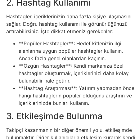
2. Hashtag Kullanımı
İnternet
Hashtagler, içeriklerinizin daha fazla kişiye ulaşmasını
İnternetten
sağlar. Doğru hashtag kullanımı ile görünürlüğünüzü
Para
artırabilirsiniz. İşte dikkat etmeniz gerekenler:
Kazanma
**Popüler Hashtagler**: Hedef kitlenizin ilgi
alanlarına uygun popüler hashtagler kullanın.
Kadın
Ancak fazla genel olanlardan kaçının.
**Özgün Hashtagler**: Kendi markanıza özel
hashtagler oluşturmak, içeriklerinizi daha kolay
Kim
bulunabilir hale getirir.
Kimdir
**Hashtag Araştırması**: Yatırım yapmadan önce
hangi hashtaglerin popüler olduğunu araştırın ve
Kitap
içeriklerinizde bunları kullanın.
3. Etkileşimde Bulunma
Komedi
Takipçi kazanmanın bir diğer önemli yolu, etkileşimde
Kültür
bulunmaktır. Diğer kullanıcılarla etkileşim kurarak kendi