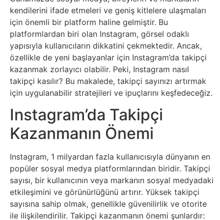
Sosyal
kendilerini ifade etmeleri ve geniş kitlelere ulaşmaları
Medyalar
için önemli bir platform haline gelmiştir. Bu
platformlardan biri olan Instagram, görsel odaklı
Din
yapısıyla kullanıcıların dikkatini çekmektedir. Ancak,
özellikle de yeni başlayanlar için Instagram’da takipçi
kazanmak zorlayıcı olabilir. Peki, Instagram nasıl
Dokümanlar
takipçi kasılır? Bu makalede, takipçi sayınızı artırmak
için uygulanabilir stratejileri ve ipuçlarını keşfedeceğiz.
Domain
Instagram’da Takipçi
Download
Kazanmanın Önemi
E-
Instagram, 1 milyardan fazla kullanıcısıyla dünyanın en
Devlet
popüler sosyal medya platformlarından biridir. Takipçi
sayısı, bir kullanıcının veya markanın sosyal medyadaki
Eğitim
etkileşimini ve görünürlüğünü artırır. Yüksek takipçi
sayısına sahip olmak, genellikle güvenilirlik ve otorite
ile ilişkilendirilir. Takipçi kazanmanın önemi şunlardır: