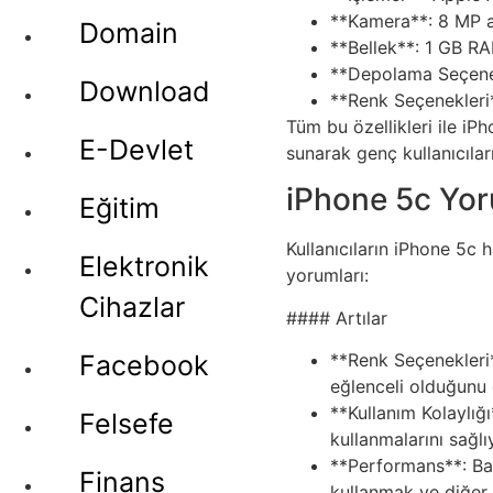
**Kamera**: 8 MP 
Domain
**Bellek**: 1 GB R
**Depolama Seçenek
Download
**Renk Seçenekleri*
Tüm bu özellikleri ile iP
E-Devlet
sunarak genç kullanıcıları
iPhone 5c Yoru
Eğitim
Kullanıcıların iPhone 5c 
Elektronik
yorumları:
Cihazlar
#### Artılar
**Renk Seçenekleri**
Facebook
eğlenceli olduğunu 
**Kullanım Kolaylığı
Felsefe
kullanmalarını sağl
**Performans**: Baz
Finans
kullanmak ve diğer g