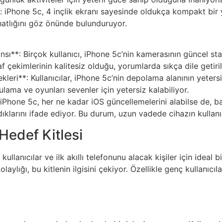
iPhone 5c, 4 inçlik ekranı sayesinde oldukça kompakt bir ya
ahatlığını göz önünde bulunduruyor.
ı**: Birçok kullanıcı, iPhone 5c’nin kamerasının güncel sta
f çekimlerinin kalitesiz olduğu, yorumlarda sıkça dile getiril
eri**: Kullanıcılar, iPhone 5c’nin depolama alanının yeters
lama ve oyunları sevenler için yetersiz kalabiliyor.
Phone 5c, her ne kadar iOS güncellemelerini alabilse de, bazı
klarını ifade ediyor. Bu durum, uzun vadede cihazın kullanılabi
Hedef Kitlesi
kullanıcılar ve ilk akıllı telefonunu alacak kişiler için ideal
kolaylığı, bu kitlenin ilgisini çekiyor. Özellikle genç kullan