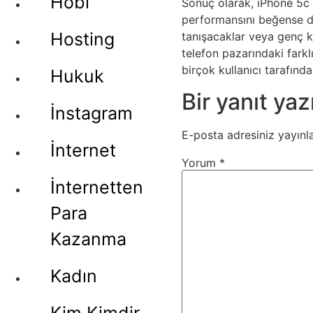
Hobi
Sonuç olarak, iPhone 5c y
performansını beğense de,
Hosting
tanışacaklar veya genç kul
telefon pazarındaki farkl
birçok kullanıcı tarafınd
Hukuk
Bir yanıt yaz
İnstagram
E-posta adresiniz yayın
İnternet
Yorum
*
İnternetten
Para
Kazanma
Kadın