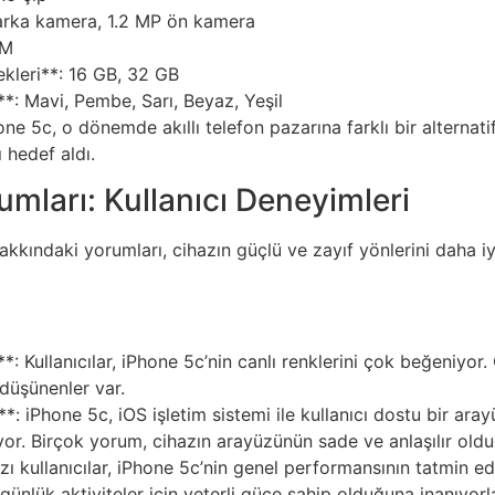
arka kamera, 1.2 MP ön kamera
AM
leri**: 16 GB, 32 GB
*: Mavi, Pembe, Sarı, Beyaz, Yeşil
hone 5c, o dönemde akıllı telefon pazarına farklı bir alternat
 hedef aldı.
mları: Kullanıcı Deneyimleri
hakkındaki yorumları, cihazın güçlü ve zayıf yönlerini daha i
: Kullanıcılar, iPhone 5c’nin canlı renklerini çok beğeniyor.
düşünenler var.
**: iPhone 5c, iOS işletim sistemi ile kullanıcı dostu bir aray
ıyor. Birçok yorum, cihazın arayüzünün sade ve anlaşılır old
ı kullanıcılar, iPhone 5c’nin genel performansının tatmin 
ünlük aktiviteler için yeterli güce sahip olduğuna inanıyorla