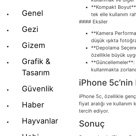
**Kompakt Boyut**: 
Genel
tek elle kullanım r
#### Eksiler
Gezi
**Kamera Performans
düşük ışıkta fotoğra
Gizem
**Depolama Seçenekl
özellikle büyük uygu
Grafik &
**Güncellemeler**: i
kullanmakta zorlandı
Tasarım
iPhone 5c’nin 
Güvenlik
iPhone 5c, özellikle genç 
Haber
fiyat aralığı ve kullanım 
tercih ediyor.
Hayvanlar
Sonuç