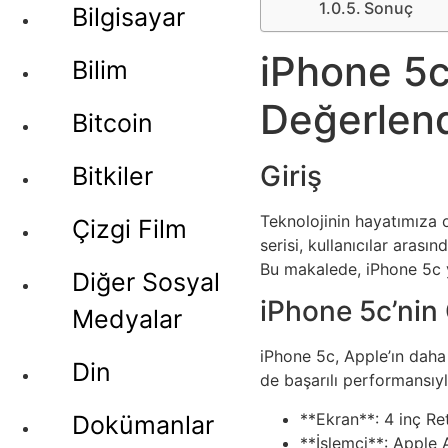
Sonuç
Bilgisayar
iPhone 5c
Bilim
Değerlend
Bitcoin
Giriş
Bitkiler
Teknolojinin hayatımıza o
Çizgi Film
serisi, kullanıcılar aras
Bu makalede, iPhone 5c yo
Diğer Sosyal
iPhone 5c’nin 
Medyalar
iPhone 5c, Apple’ın daha 
Din
de başarılı performansıyla
**Ekran**: 4 inç Re
Dokümanlar
**İşlemci**: Apple 