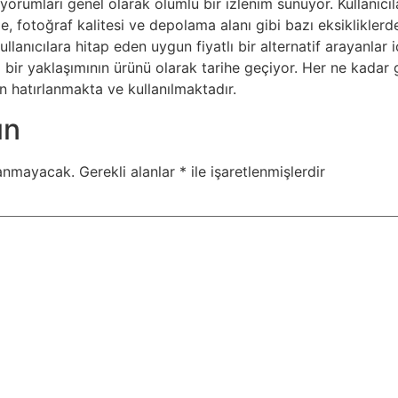
orumları genel olarak olumlu bir izlenim sunuyor. Kullanıcıla
 fotoğraf kalitesi ve depolama alanı gibi bazı eksikliklerde
lanıcılara hitap eden uygun fiyatlı bir alternatif arayanlar iç
ı bir yaklaşımının ürünü olarak tarihe geçiyor. Her ne kadar
an hatırlanmakta ve kullanılmaktadır.
ın
lanmayacak.
Gerekli alanlar
*
ile işaretlenmişlerdir