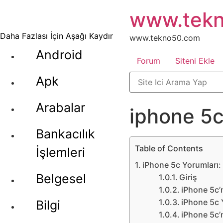
İçeriğe
www.tek
atla
Daha Fazlası İçin Aşağı Kaydır
www.tekno50.com
Android
Forum
Siteni Ekle
Apk
Arabalar
iphone 5c
Bankacılık
Table of Contents
İşlemleri
iPhone 5c Yorumları: 
Belgesel
Giriş
iPhone 5c’n
iPhone 5c Y
Bilgi
iPhone 5c’n