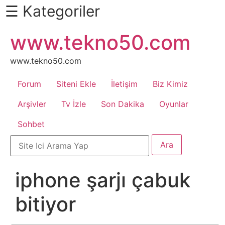
☰ Kategoriler
İçeriğe
www.tekno50.com
Daha
atla
Fazlası
İçin
www.tekno50.com
Aşağı
Forum
Siteni Ekle
İletişim
Biz Kimiz
Kaydır
Android
Arşivler
Tv İzle
Son Dakika
Oyunlar
Sohbet
Apk
Arabalar
iphone şarjı çabuk
Bankacılık
bitiyor
İşlemleri