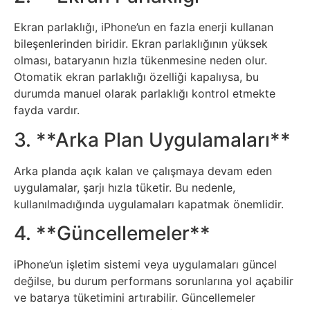
Tasarım
Ekran parlaklığı, iPhone’un en fazla enerji kullanan
bileşenlerinden biridir. Ekran parlaklığının yüksek
Güvenlik
olması, bataryanın hızla tükenmesine neden olur.
Otomatik ekran parlaklığı özelliği kapalıysa, bu
durumda manuel olarak parlaklığı kontrol etmekte
Haber
fayda vardır.
Hayvanlar
3. **Arka Plan Uygulamaları**
Hobi
Arka planda açık kalan ve çalışmaya devam eden
uygulamalar, şarjı hızla tüketir. Bu nedenle,
kullanılmadığında uygulamaları kapatmak önemlidir.
Hosting
4. **Güncellemeler**
Hukuk
iPhone’un işletim sistemi veya uygulamaları güncel
İnstagram
değilse, bu durum performans sorunlarına yol açabilir
ve batarya tüketimini artırabilir. Güncellemeler