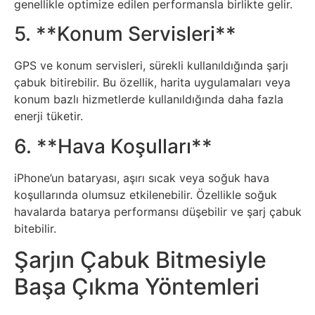
genellikle optimize edilen performansla birlikte gelir.
İnternet
5. **Konum Servisleri**
İnternetten
GPS ve konum servisleri, sürekli kullanıldığında şarjı
Para
çabuk bitirebilir. Bu özellik, harita uygulamaları veya
Kazanma
konum bazlı hizmetlerde kullanıldığında daha fazla
enerji tüketir.
Kadın
6. **Hava Koşulları**
Kim
iPhone’un bataryası, aşırı sıcak veya soğuk hava
Kimdir
koşullarında olumsuz etkilenebilir. Özellikle soğuk
havalarda batarya performansı düşebilir ve şarj çabuk
bitebilir.
Kitap
Şarjın Çabuk Bitmesiyle
Komedi
Başa Çıkma Yöntemleri
Kültür