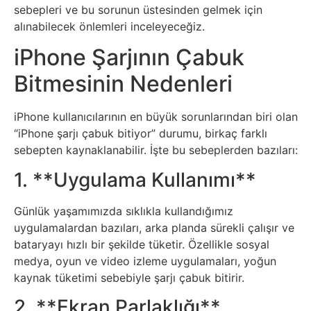
Elektronik
sebepleri ve bu sorunun üstesinden gelmek için
Cihazlar
alınabilecek önlemleri inceleyeceğiz.
iPhone Şarjının Çabuk
Facebook
Bitmesinin Nedenleri
Felsefe
iPhone kullanıcılarının en büyük sorunlarından biri olan
Finans
“iPhone şarjı çabuk bitiyor” durumu, birkaç farklı
sebepten kaynaklanabilir. İşte bu sebeplerden bazıları:
Genel
1. **Uygulama Kullanımı**
Gezi
Günlük yaşamımızda sıklıkla kullandığımız
uygulamalardan bazıları, arka planda sürekli çalışır ve
Gizem
bataryayı hızlı bir şekilde tüketir. Özellikle sosyal
medya, oyun ve video izleme uygulamaları, yoğun
kaynak tüketimi sebebiyle şarjı çabuk bitirir.
Grafik
2. **Ekran Parlaklığı**
&