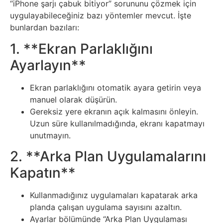
“iPhone şarjı çabuk bitiyor” sorununu çözmek için
Sanat
uygulayabileceğiniz bazı yöntemler mevcut. İşte
bunlardan bazıları:
Metaverse
1. **Ekran Parlaklığını
Ayarlayın**
Mobil
Ekran parlaklığını otomatik ayara getirin veya
Müzik
manuel olarak düşürün.
Gereksiz yere ekranın açık kalmasını önleyin.
Nft
Uzun süre kullanılmadığında, ekranı kapatmayı
unutmayın.
Oyun
2. **Arka Plan Uygulamalarını
Kapatın**
Projeler
ve
Kullanmadığınız uygulamaları kapatarak arka
planda çalışan uygulama sayısını azaltın.
Fikirler
Ayarlar bölümünde “Arka Plan Uygulaması