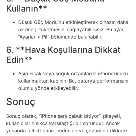
Tarım
Kullanın**
Teknoloji
Düşük Güç Modu’nu etkinleştirerek cihazın daha
az enerji tüketmesini sağlayabilirsiniz. Bu ayar,
TikTok
“Ayarlar > Pil” bölümünde bulunabilir.
Tv
6. **Hava Koşullarına Dikkat
Edin**
Twitter
Aşırı sıcak veya soğuk ortamlarda iPhone’unuzu
Ürün
kullanmaktan kaçının. Bu, batarya performansını
olumlu yönde etkileyebilir.
Tanıtımı
Sonuç
Uzay
Sonuç olarak, “iPhone şarjı çabuk bitiyor” şikayeti,
Web
kullanıcıların sıkça karşılaştığı bir sorundur. Ancak
yukarıda belirttiğimiz nedenleri ve çözümleri dikkate
Siteleri