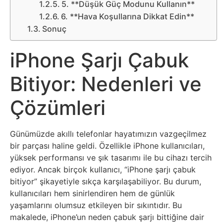
Sosyal
5. **Düşük Güç Modunu Kullanın**
6. **Hava Koşullarına Dikkat Edin**
Medyalar
Sonuç
Din
iPhone Şarjı Çabuk
Dokümanlar
Bitiyor: Nedenleri ve
Domain
Çözümleri
Download
Günümüzde akıllı telefonlar hayatımızın vazgeçilmez
bir parçası haline geldi. Özellikle iPhone kullanıcıları,
E-
yüksek performansı ve şık tasarımı ile bu cihazı tercih
Devlet
ediyor. Ancak birçok kullanıcı, “iPhone şarjı çabuk
bitiyor” şikayetiyle sıkça karşılaşabiliyor. Bu durum,
kullanıcıları hem sinirlendiren hem de günlük
Eğitim
yaşamlarını olumsuz etkileyen bir sıkıntıdır. Bu
makalede, iPhone’un neden çabuk şarjı bittiğine dair