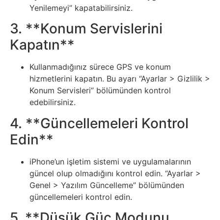
Yenilemeyi” kapatabilirsiniz.
Psikoloji
3. **Konum Servislerini
Sağlık
Kapatın**
Scriptler
Kullanmadığınız sürece GPS ve konum
hizmetlerini kapatın. Bu ayarı “Ayarlar > Gizlilik >
Seo
Konum Servisleri” bölümünden kontrol
edebilirsiniz.
Sigorta
4. **Güncellemeleri Kontrol
Edin**
Sinema
iPhone’un işletim sistemi ve uygulamalarının
Spor
güncel olup olmadığını kontrol edin. “Ayarlar >
Genel > Yazılım Güncelleme” bölümünden
Tarih
güncellemeleri kontrol edin.
5. **Düşük Güç Modunu