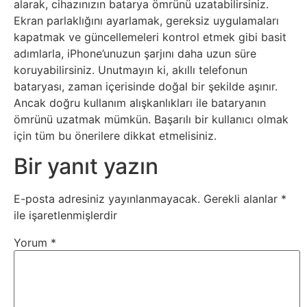
alarak, cihazınızın batarya ömrünü uzatabilirsiniz.
Ekran parlaklığını ayarlamak, gereksiz uygulamaları
Webmaster
kapatmak ve güncellemeleri kontrol etmek gibi basit
adımlarla, iPhone’unuzun şarjını daha uzun süre
WordPress
koruyabilirsiniz. Unutmayın ki, akıllı telefonun
bataryası, zaman içerisinde doğal bir şekilde aşınır.
Ancak doğru kullanım alışkanlıkları ile bataryanın
Yapay
ömrünü uzatmak mümkün. Başarılı bir kullanıcı olmak
Zeka
için tüm bu önerilere dikkat etmelisiniz.
Bir yanıt yazın
Yemek
E-posta adresiniz yayınlanmayacak.
Gerekli alanlar
*
Youtube
ile işaretlenmişlerdir
Yorum
*