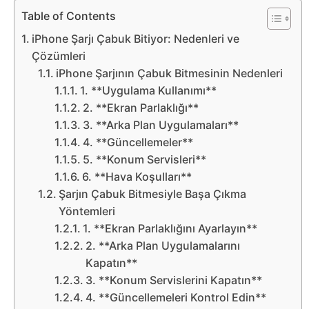
Belgesel
Table of Contents
Bilgi
iPhone Şarjı Çabuk Bitiyor: Nedenleri ve
Çözümleri
iPhone Şarjının Çabuk Bitmesinin Nedenleri
Bilgisayar
1. **Uygulama Kullanımı**
2. **Ekran Parlaklığı**
Bilim
3. **Arka Plan Uygulamaları**
4. **Güncellemeler**
Bitcoin
5. **Konum Servisleri**
6. **Hava Koşulları**
Bitkiler
Şarjın Çabuk Bitmesiyle Başa Çıkma
Yöntemleri
Çizgi
1. **Ekran Parlaklığını Ayarlayın**
2. **Arka Plan Uygulamalarını
Film
Kapatın**
3. **Konum Servislerini Kapatın**
Diğer
4. **Güncellemeleri Kontrol Edin**