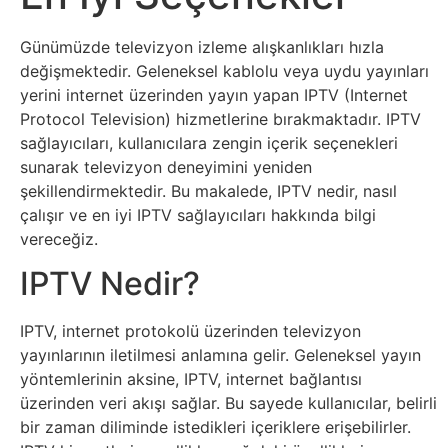
Sosyal
Medyalar
Günümüzde televizyon izleme alışkanlıkları hızla
değişmektedir. Geleneksel kablolu veya uydu yayınları
Din
yerini internet üzerinden yayın yapan IPTV (Internet
Protocol Television) hizmetlerine bırakmaktadır. IPTV
Dokümanlar
sağlayıcıları, kullanıcılara zengin içerik seçenekleri
sunarak televizyon deneyimini yeniden
şekillendirmektedir. Bu makalede, IPTV nedir, nasıl
Domain
çalışır ve en iyi IPTV sağlayıcıları hakkında bilgi
vereceğiz.
Download
IPTV Nedir?
E-
IPTV, internet protokolü üzerinden televizyon
Devlet
yayınlarının iletilmesi anlamına gelir. Geleneksel yayın
yöntemlerinin aksine, IPTV, internet bağlantısı
Eğitim
üzerinden veri akışı sağlar. Bu sayede kullanıcılar, belirli
bir zaman diliminde istedikleri içeriklere erişebilirler.