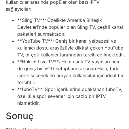
Tarım
kullanıcılar arasında popüler olan bazı IPTV
sağlayıcıları:
Teknoloji
**Sling TV**: Özellikle Amerika Birleşik
Devletleri’nde popüler olan Sling TV, çeşitli kanal
TikTok
paketleri sunmaktadır.
**YouTube TV**: Geniş bir kanal yelpazesi ve
Tv
kullanıcı dostu arayüzüyle dikkat çeken YouTube
TV, birçok kullanıcı tarafından tercih edilmektedir.
Twitter
**Hulu + Live TV**: Hem canlı TV yayınları hem
de geniş bir VOD kütüphanesi sunan Hulu, farklı
içerik seçenekleri arayan kullanıcılar için ideal bir
Ürün
tercihtir.
Tanıtımı
**fuboTV**: Spor içeriklerine odaklanan fuboTV,
özellikle spor severler için cazip bir IPTV
Uzay
hizmetidir.
Sonuç
Web
Siteleri