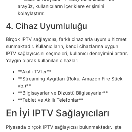
Psikoloji
arayüz, kullanıcıların içeriklere erişimini
kolaylaştırır.
Sağlık
4. Cihaz Uyumluluğu
Scriptler
Birçok IPTV sağlayıcısı, farklı cihazlarla uyumlu hizmet
sunmaktadır. Kullanıcıların, kendi cihazlarına uygun
Seo
IPTV sağlayıcısını seçmeleri, kullanıcı deneyimini artırır.
Yaygın olarak kullanılan cihazlar:
Sigorta
**Akıllı TV’ler**
**Streaming Aygıtları (Roku, Amazon Fire Stick
Sinema
vb.)**
**Bilgisayarlar ve Dizüstü Bilgisayarlar**
**Tablet ve Akıllı Telefonlar**
Spor
En İyi IPTV Sağlayıcıları
Tarih
Piyasada birçok IPTV sağlayıcısı bulunmaktadır. İşte