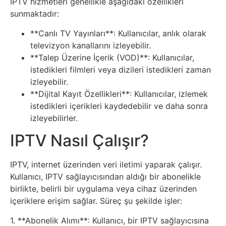
Elektronik
IPTV hizmetleri genellikle aşağıdaki özellikleri
sunmaktadır:
Cihazlar
**Canlı TV Yayınları**: Kullanıcılar, anlık olarak
Facebook
televizyon kanallarını izleyebilir.
**Talep Üzerine İçerik (VOD)**: Kullanıcılar,
istedikleri filmleri veya dizileri istedikleri zaman
Felsefe
izleyebilir.
**Dijital Kayıt Özellikleri**: Kullanıcılar, izlemek
Finans
istedikleri içerikleri kaydedebilir ve daha sonra
izleyebilirler.
Genel
IPTV Nasıl Çalışır?
Gezi
IPTV, internet üzerinden veri iletimi yaparak çalışır.
Kullanıcı, IPTV sağlayıcısından aldığı bir abonelikle
Gizem
birlikte, belirli bir uygulama veya cihaz üzerinden
içeriklere erişim sağlar. Süreç şu şekilde işler:
Grafik
1. **Abonelik Alımı**: Kullanıcı, bir IPTV sağlayıcısına
&