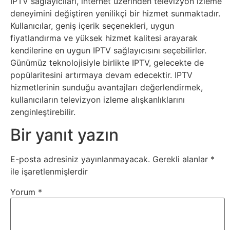
IPTV sağlayıcıları, internet üzerinden televizyon izleme
deneyimini değiştiren yenilikçi bir hizmet sunmaktadır.
Webmaster
Kullanıcılar, geniş içerik seçenekleri, uygun
fiyatlandırma ve yüksek hizmet kalitesi arayarak
kendilerine en uygun IPTV sağlayıcısını seçebilirler.
WordPress
Günümüz teknolojisiyle birlikte IPTV, gelecekte de
popülaritesini artırmaya devam edecektir. IPTV
Yapay
hizmetlerinin sunduğu avantajları değerlendirmek,
Zeka
kullanıcıların televizyon izleme alışkanlıklarını
zenginleştirebilir.
Yemek
Bir yanıt yazın
Youtube
E-posta adresiniz yayınlanmayacak.
Gerekli alanlar
*
ile işaretlenmişlerdir
Yorum
*