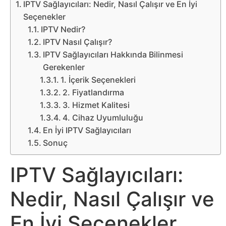
Belgesel
IPTV Sağlayıcıları: Nedir, Nasıl Çalışır ve En İyi
Seçenekler
Bilgi
IPTV Nedir?
IPTV Nasıl Çalışır?
Bilgisayar
IPTV Sağlayıcıları Hakkında Bilinmesi
Gerekenler
1. İçerik Seçenekleri
Bilim
2. Fiyatlandırma
3. Hizmet Kalitesi
Bitcoin
4. Cihaz Uyumluluğu
En İyi IPTV Sağlayıcıları
Bitkiler
Sonuç
Çizgi
IPTV Sağlayıcıları:
Film
Nedir, Nasıl Çalışır ve
Diğer
En İyi Seçenekler