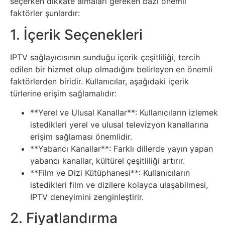
seçerken dikkate almaları gereken bazı önemli
İnternet
faktörler şunlardır:
İnternetten
1. İçerik Seçenekleri
Para
IPTV sağlayıcısının sunduğu içerik çeşitliliği, tercih
Kazanma
edilen bir hizmet olup olmadığını belirleyen en önemli
faktörlerden biridir. Kullanıcılar, aşağıdaki içerik
türlerine erişim sağlamalıdır:
Kadın
**Yerel ve Ulusal Kanallar**: Kullanıcıların izlemek
Kim
istedikleri yerel ve ulusal televizyon kanallarına
erişim sağlaması önemlidir.
Kimdir
**Yabancı Kanallar**: Farklı dillerde yayın yapan
yabancı kanallar, kültürel çeşitliliği artırır.
Kitap
**Film ve Dizi Kütüphanesi**: Kullanıcıların
istedikleri film ve dizilere kolayca ulaşabilmesi,
Komedi
IPTV deneyimini zenginleştirir.
2. Fiyatlandırma
Kültür