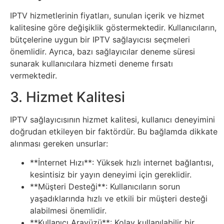
Sanat
IPTV hizmetlerinin fiyatları, sunulan içerik ve hizmet
kalitesine göre değişiklik göstermektedir. Kullanıcıların,
Metaverse
bütçelerine uygun bir IPTV sağlayıcısı seçmeleri
önemlidir. Ayrıca, bazı sağlayıcılar deneme süresi
sunarak kullanıcılara hizmeti deneme fırsatı
Mobil
vermektedir.
Müzik
3. Hizmet Kalitesi
Nft
IPTV sağlayıcısının hizmet kalitesi, kullanıcı deneyimini
doğrudan etkileyen bir faktördür. Bu bağlamda dikkate
alınması gereken unsurlar:
Oyun
**İnternet Hızı**: Yüksek hızlı internet bağlantısı,
Projeler
kesintisiz bir yayın deneyimi için gereklidir.
**Müşteri Desteği**: Kullanıcıların sorun
ve
yaşadıklarında hızlı ve etkili bir müşteri desteği
Fikirler
alabilmesi önemlidir.
**Kullanıcı Arayüzü**: Kolay kullanılabilir bir