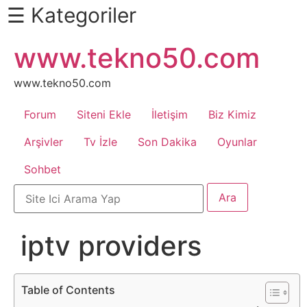
☰ Kategoriler
İçeriğe
www.tekno50.com
Daha
atla
Fazlası
İçin
www.tekno50.com
Aşağı
Forum
Siteni Ekle
İletişim
Biz Kimiz
Kaydır
Android
Arşivler
Tv İzle
Son Dakika
Oyunlar
Sohbet
Apk
Arabalar
iptv providers
Bankacılık
İşlemleri
Table of Contents