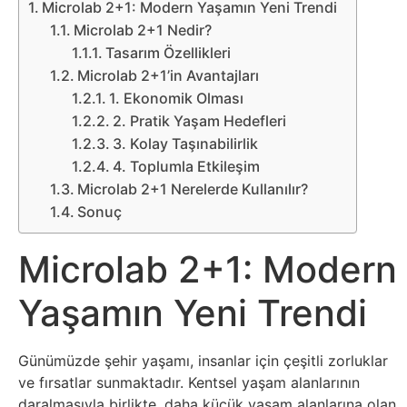
Belgesel
Microlab 2+1: Modern Yaşamın Yeni Trendi
Microlab 2+1 Nedir?
Bilgi
Tasarım Özellikleri
Microlab 2+1’in Avantajları
Bilgisayar
1. Ekonomik Olması
2. Pratik Yaşam Hedefleri
3. Kolay Taşınabilirlik
Bilim
4. Toplumla Etkileşim
Microlab 2+1 Nerelerde Kullanılır?
Bitcoin
Sonuç
Bitkiler
Microlab 2+1: Modern
Çizgi
Yaşamın Yeni Trendi
Film
Günümüzde şehir yaşamı, insanlar için çeşitli zorluklar
Diğer
ve fırsatlar sunmaktadır. Kentsel yaşam alanlarının
daralmasıyla birlikte, daha küçük yaşam alanlarına olan