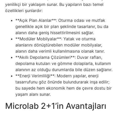
Elektronik
yenilikçi bir yaklaşım sunar. Bu yapıların bazı temel
Cihazlar
özellikleri şunlardır:
**Açık Plan Alanlar**: Oturma odası ve mutfak
Facebook
genellikle açık bir plan şeklinde tasarlanır, bu da
alanın daha geniş hissettirilmesini sağlar.
Felsefe
**Modüler Mobilyalar**: Yatak ve oturma
alanlarını dönüştürebilen modüler mobilyalar,
Finans
alanın daha verimli kullanılmasına olanak tanır.
**Akıllı Depolama Çözümleri**: Duvar rafları,
Genel
depolama kutuları ve gömme dolaplarla, kullanım
alanının az olduğu durumlarda bile düzen sağlanır.
**Enerji Verimliliği**: Modern yapılar, enerji
Gezi
tasarrufunu göz önünde bulundurarak inşa edilir;
bu sayede hem ekonomik hem de çevre dostu bir
Gizem
yaşam alanı sunar.
Microlab 2+1’in Avantajları
Grafik
&