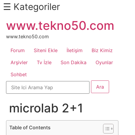
☰ Kategoriler
İçeriğe
www.tekno50.com
Daha
atla
Fazlası
İçin
www.tekno50.com
Aşağı
Forum
Siteni Ekle
İletişim
Biz Kimiz
Kaydır
Android
Arşivler
Tv İzle
Son Dakika
Oyunlar
Sohbet
Apk
Arabalar
microlab 2+1
Bankacılık
İşlemleri
Table of Contents