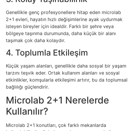
İnternet
Genellikle genç profesyonellere hitap eden microlab
İnternetten
2+1 evleri, hayatın hızlı değişimlerine ayak uydurmak
isteyen bireyler için idealdir. Farklı bir şehre veya
Para
bölgeye taşınma durumunda, daha küçük bir alanı
Kazanma
taşımak çok daha kolaydır.
4. Toplumla Etkileşim
Kadın
Küçük yaşam alanları, genellikle daha sosyal bir yaşam
Kim
tarzını teşvik eder. Ortak kullanım alanları ve sosyal
etkinlikler, komşularla etkileşimi artırır, bu da toplumsal
Kimdir
bağlılığı güçlendirir.
Kitap
Microlab 2+1 Nerelerde
Kullanılır?
Komedi
Microlab 2+1 konutları, çok farklı mekanlarda
Kültür