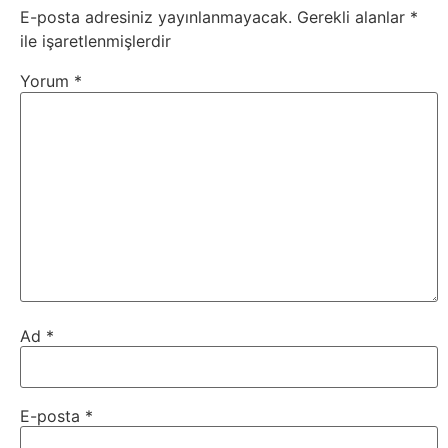
Tarım
E-posta adresiniz yayınlanmayacak.
Gerekli alanlar
*
ile işaretlenmişlerdir
Teknoloji
Yorum
*
TikTok
Tv
Twitter
Ürün
Tanıtımı
Ad
*
Uzay
Web
E-posta
*
Siteleri