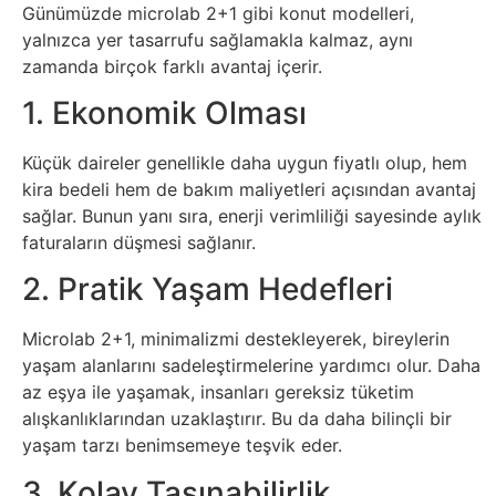
Günümüzde microlab 2+1 gibi konut modelleri,
Tasarım
yalnızca yer tasarrufu sağlamakla kalmaz, aynı
zamanda birçok farklı avantaj içerir.
Güvenlik
1. Ekonomik Olması
Haber
Küçük daireler genellikle daha uygun fiyatlı olup, hem
kira bedeli hem de bakım maliyetleri açısından avantaj
Hayvanlar
sağlar. Bunun yanı sıra, enerji verimliliği sayesinde aylık
faturaların düşmesi sağlanır.
Hobi
2. Pratik Yaşam Hedefleri
Hosting
Microlab 2+1, minimalizmi destekleyerek, bireylerin
yaşam alanlarını sadeleştirmelerine yardımcı olur. Daha
Hukuk
az eşya ile yaşamak, insanları gereksiz tüketim
alışkanlıklarından uzaklaştırır. Bu da daha bilinçli bir
İnstagram
yaşam tarzı benimsemeye teşvik eder.
3. Kolay Taşınabilirlik