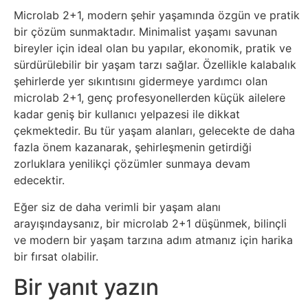
Psikoloji
Microlab 2+1, modern şehir yaşamında özgün ve pratik
bir çözüm sunmaktadır. Minimalist yaşamı savunan
bireyler için ideal olan bu yapılar, ekonomik, pratik ve
Sağlık
sürdürülebilir bir yaşam tarzı sağlar. Özellikle kalabalık
şehirlerde yer sıkıntısını gidermeye yardımcı olan
Scriptler
microlab 2+1, genç profesyonellerden küçük ailelere
kadar geniş bir kullanıcı yelpazesi ile dikkat
Seo
çekmektedir. Bu tür yaşam alanları, gelecekte de daha
fazla önem kazanarak, şehirleşmenin getirdiği
Sigorta
zorluklara yenilikçi çözümler sunmaya devam
edecektir.
Sinema
Eğer siz de daha verimli bir yaşam alanı
arayışındaysanız, bir microlab 2+1 düşünmek, bilinçli
Spor
ve modern bir yaşam tarzına adım atmanız için harika
bir fırsat olabilir.
Tarih
Bir yanıt yazın