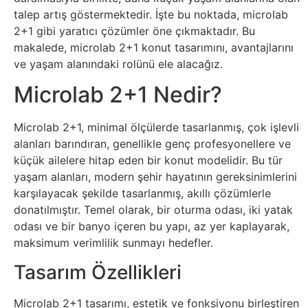
Sosyal
talep artış göstermektedir. İşte bu noktada, microlab
Medyalar
2+1 gibi yaratıcı çözümler öne çıkmaktadır. Bu
makalede, microlab 2+1 konut tasarımını, avantajlarını
Din
ve yaşam alanındaki rolünü ele alacağız.
Microlab 2+1 Nedir?
Dokümanlar
Microlab 2+1, minimal ölçülerde tasarlanmış, çok işlevli
Domain
alanları barındıran, genellikle genç profesyonellere ve
küçük ailelere hitap eden bir konut modelidir. Bu tür
Download
yaşam alanları, modern şehir hayatının gereksinimlerini
karşılayacak şekilde tasarlanmış, akıllı çözümlerle
E-
donatılmıştır. Temel olarak, bir oturma odası, iki yatak
odası ve bir banyo içeren bu yapı, az yer kaplayarak,
Devlet
maksimum verimlilik sunmayı hedefler.
Tasarım Özellikleri
Eğitim
Microlab 2+1 tasarımı, estetik ve fonksiyonu birleştiren