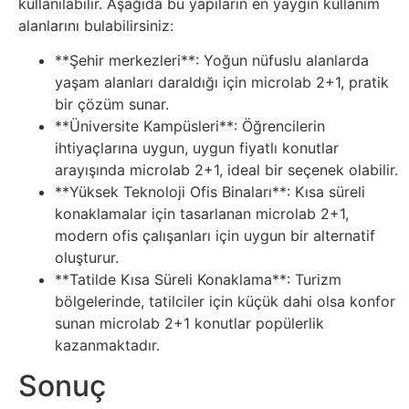
kullanılabilir. Aşağıda bu yapıların en yaygın kullanım
Sanat
alanlarını bulabilirsiniz:
**Şehir merkezleri**: Yoğun nüfuslu alanlarda
Metaverse
yaşam alanları daraldığı için microlab 2+1, pratik
bir çözüm sunar.
Mobil
**Üniversite Kampüsleri**: Öğrencilerin
ihtiyaçlarına uygun, uygun fiyatlı konutlar
Müzik
arayışında microlab 2+1, ideal bir seçenek olabilir.
**Yüksek Teknoloji Ofis Binaları**: Kısa süreli
konaklamalar için tasarlanan microlab 2+1,
Nft
modern ofis çalışanları için uygun bir alternatif
oluşturur.
Oyun
**Tatilde Kısa Süreli Konaklama**: Turizm
bölgelerinde, tatilciler için küçük dahi olsa konfor
Projeler
sunan microlab 2+1 konutlar popülerlik
kazanmaktadır.
ve
Sonuç
Fikirler