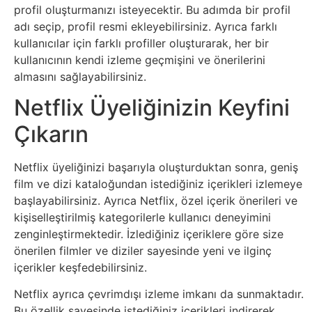
profil oluşturmanızı isteyecektir. Bu adımda bir profil
Sanat
adı seçip, profil resmi ekleyebilirsiniz. Ayrıca farklı
kullanıcılar için farklı profiller oluşturarak, her bir
Metaverse
kullanıcının kendi izleme geçmişini ve önerilerini
almasını sağlayabilirsiniz.
Mobil
Netflix Üyeliğinizin Keyfini
Çıkarın
Müzik
Nft
Netflix üyeliğinizi başarıyla oluşturduktan sonra, geniş
film ve dizi kataloğundan istediğiniz içerikleri izlemeye
başlayabilirsiniz. Ayrıca Netflix, özel içerik önerileri ve
Oyun
kişiselleştirilmiş kategorilerle kullanıcı deneyimini
zenginleştirmektedir. İzlediğiniz içeriklere göre size
Projeler
önerilen filmler ve diziler sayesinde yeni ve ilginç
ve
içerikler keşfedebilirsiniz.
Fikirler
Netflix ayrıca çevrimdışı izleme imkanı da sunmaktadır.
Bu özellik sayesinde istediğiniz içerikleri indirerek