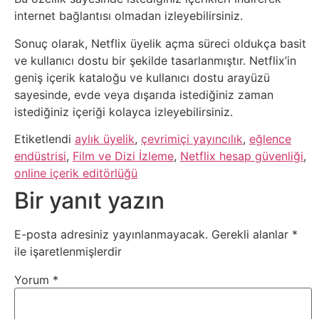
Psikoloji
internet bağlantısı olmadan izleyebilirsiniz.
Sonuç olarak, Netflix üyelik açma süreci oldukça basit
Sağlık
ve kullanıcı dostu bir şekilde tasarlanmıştır. Netflix’in
geniş içerik kataloğu ve kullanıcı dostu arayüzü
Scriptler
sayesinde, evde veya dışarıda istediğiniz zaman
istediğiniz içeriği kolayca izleyebilirsiniz.
Seo
Etiketlendi
aylık üyelik
,
çevrimiçi yayıncılık
,
eğlence
endüstrisi
,
Film ve Dizi İzleme
,
Netflix hesap güvenliği
,
Sigorta
online içerik editörlüğü
Bir yanıt yazın
Sinema
E-posta adresiniz yayınlanmayacak.
Gerekli alanlar
*
Spor
ile işaretlenmişlerdir
Tarih
Yorum
*