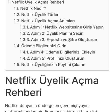
Belgesel
Netflix Üyelik Açma Rehberi
Netflix Nedir?
Bilgi
Netflix Üyelik Türleri
Netflix Üyelik Açma Adımları
Bilgisayar
Adım 1: Netflix Websitesine Giriş Yapın
Adım 2: Üyelik Planını Seçin
Adım 3: E-posta ve Şifre Oluşturun
Bilim
Ödeme Bilgilerinizi Girin
Adım 4: Ödeme Bilgilerinizi Ekleyin
Bitcoin
Adım 5: Profilinizi Oluşturun
Netflix Üyeliğinizin Keyfini Çıkarın
Bitkiler
Netflix Üyelik Açma
Çizgi
Rehberi
Film
Diğer
Netflix, dünyanın önde gelen çevrimiçi yayın
platformlarından biridir ve geniş bir dizi film, dizi,