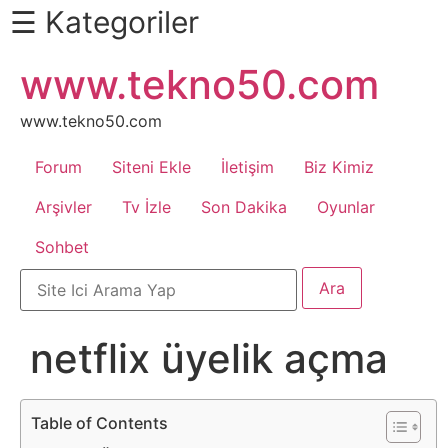
☰ Kategoriler
İçeriğe
www.tekno50.com
Daha
atla
Fazlası
İçin
www.tekno50.com
Aşağı
Forum
Siteni Ekle
İletişim
Biz Kimiz
Kaydır
Android
Arşivler
Tv İzle
Son Dakika
Oyunlar
Sohbet
Apk
Arabalar
netflix üyelik açma
Bankacılık
İşlemleri
Table of Contents