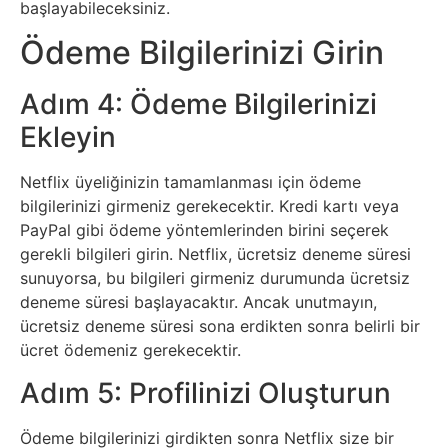
İnternet
başlayabileceksiniz.
Ödeme Bilgilerinizi Girin
İnternetten
Para
Adım 4: Ödeme Bilgilerinizi
Ekleyin
Kazanma
Netflix üyeliğinizin tamamlanması için ödeme
Kadın
bilgilerinizi girmeniz gerekecektir. Kredi kartı veya
PayPal gibi ödeme yöntemlerinden birini seçerek
Kim
gerekli bilgileri girin. Netflix, ücretsiz deneme süresi
Kimdir
sunuyorsa, bu bilgileri girmeniz durumunda ücretsiz
deneme süresi başlayacaktır. Ancak unutmayın,
ücretsiz deneme süresi sona erdikten sonra belirli bir
Kitap
ücret ödemeniz gerekecektir.
Komedi
Adım 5: Profilinizi Oluşturun
Kültür
Ödeme bilgilerinizi girdikten sonra Netflix size bir