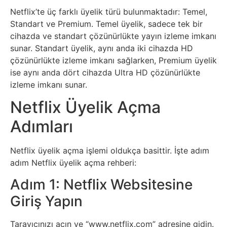
Elektronik
Netflix’te üç farklı üyelik türü bulunmaktadır: Temel,
Cihazlar
Standart ve Premium. Temel üyelik, sadece tek bir
cihazda ve standart çözünürlükte yayın izleme imkanı
Facebook
sunar. Standart üyelik, aynı anda iki cihazda HD
çözünürlükte izleme imkanı sağlarken, Premium üyelik
Felsefe
ise aynı anda dört cihazda Ultra HD çözünürlükte
izleme imkanı sunar.
Finans
Netflix Üyelik Açma
Adımları
Genel
Netflix üyelik açma işlemi oldukça basittir. İşte adım
Gezi
adım Netflix üyelik açma rehberi:
Gizem
Adım 1: Netflix Websitesine
Giriş Yapın
Grafik
&
Tarayıcınızı açın ve “www.netflix.com” adresine gidin.