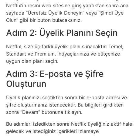
Netflix’in resmi web sitesine giriş yaptıktan sonra ana
Tasarım
sayfada “Ücretsiz Üyelik Deneyin” veya “Şimdi Üye
Olun” gibi bir buton bulacaksınız.
Güvenlik
Adım 2: Üyelik Planını Seçin
Haber
Netflix, size üç farklı üyelik planı sunacaktır: Temel,
Standart ve Premium. İhtiyaçlarınıza ve bütçenize
Hayvanlar
uygun olan planı seçin.
Adım 3: E-posta ve Şifre
Hobi
Oluşturun
Hosting
Üyelik planınızı seçtikten sonra bir e-posta adresi ve
şifre oluşturmanız istenecektir. Bu bilgileri girdikten
Hukuk
sonra “Devam” butonuna tıklayın.
İnstagram
Bu adımları izledikten sonra Netflix üyeliğiniz aktif hale
gelecek ve istediğiniz içerikleri izlemeye