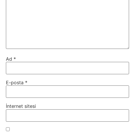
Tarım
Teknoloji
TikTok
Tv
Ad
*
Twitter
Ürün
E-posta
*
Tanıtımı
Uzay
İnternet sitesi
Web
Siteleri