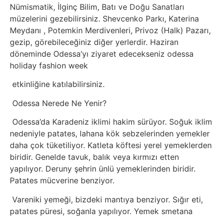
İnternet
Nümismatik, İlginç Bilim, Batı ve Doğu Sanatları
müzelerini gezebilirsiniz. Shevcenko Parkı, Katerina
İnternetten
Meydanı , Potemkin Merdivenleri, Privoz (Halk) Pazarı,
gezip, görebileceğiniz diğer yerlerdir. Haziran
Para
döneminde Odessa’yı ziyaret edecekseniz odessa
Kazanma
holiday fashion week
etkinliğine katılabilirsiniz.
Kadın
Odessa Nerede Ne Yenir?
Kim
Odessa’da Karadeniz iklimi hakim sürüyor. Soğuk iklim
nedeniyle patates, lahana kök sebzelerinden yemekler
Kimdir
daha çok tüketiliyor. Katleta köftesi yerel yemeklerden
biridir. Genelde tavuk, balık veya kırmızı etten
Kitap
yapılıyor. Deruny şehrin ünlü yemeklerinden biridir.
Patates mücverine benziyor.
Komedi
Vareniki yemeği, bizdeki mantıya benziyor. Sığır eti,
patates püresi, soğanla yapılıyor. Yemek smetana
Kültür