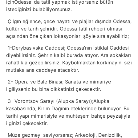
içinOdessa’ da tatil yapmak istiyorsanız bütün
Tasarım
istediğinizi bulabiliyorsunuz.
Çılgın eğlence, gece hayatı ve plajlar dışında Odessa,
Güvenlik
kültür ve tarih şehridir. Odessa tatil rehberi olması
açısından öne çıkan lokasyonları şöyle sıralayabiliriz;
Haber
1-Derybasivska Caddesi; Odessa’nın İstiklal Caddesi
diyebilirsiniz. Şehrin kalbi burada atıyor. Ara sokakları
Hayvanlar
rahatlıkla gezebilirsiniz. Kaybolmaktan korkmayın, sizi
mutlaka ana caddeye atacaktır.
Hobi
2- Opera ve Bale Binası; Sanata ve mimariye
ilgiliyseniz bu bina dikkatinizi çekecektir.
Hosting
3- Vorontsov Sarayı (Alupka Sarayı);Alupka
Hukuk
kasabasında, Kırım Dağının eteklerinde bulunuyor. Bu
tarihi yapı mimarisiyle ve muhteşem bahçe peyzajıyla
ilginizi çekecektir.
İnstagram
Müze gezmeyi seviyorsanız; Arkeoloji, Denizcilik,