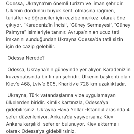
Belgesel
Odessa, Ukrayna’nın önemli turizm ve liman şehridir.
Ülkenin dördüncü büyük kenti olmasına rağmen,
Bilgi
turistler ve öğrenciler için cazibe merkezi olarak öne
çıkıyor. “Karadeniz’in İncisi”, “Güney Sermayesi”, “Güney
Palmyra” isimleriyle tanınır. Avrupa’nın en ucuz tatil
Bilgisayar
imkanını sunduğundan Ukrayna Odessa’da tatil sizin
için de cazip gelebilir.
Bilim
Odessa Nerede?
Bitcoin
Odessa, Ukrayna’nın güneyinde yer alıyor. Karadeniz’in
kuzeybatısında bir liman şehridir. Ülkenin başkenti olan
Bitkiler
Kiev’e 468, Lviv’e 805, Kharkiv’e 728 km uzaklıktadır.
Ukrayna, Türk vatandaşlarına vize uygulamayan
Çizgi
ülkelerden biridir. Kimlik kartınızla, Odessa’ya
Film
gidebilirsiniz. Ukrayna Hava Yolları-İstanbul arasında 4
sefer düzenleniyor. Ankara’da yaşıyorsanız Kiev-
Diğer
Ankara karşılıklı seferler bulunuyor. Kiev aktarmalı
olarak Odessa’ya gidebilirsiniz.