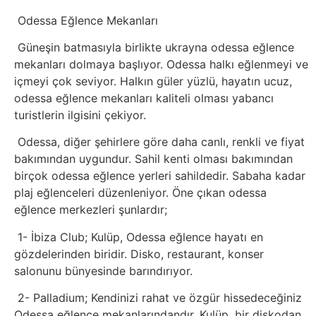
Sosyal
Odessa Eğlence Mekanları
Medyalar
Güneşin batmasıyla birlikte ukrayna odessa eğlence
Din
mekanları dolmaya başlıyor. Odessa halkı eğlenmeyi ve
içmeyi çok seviyor. Halkın güler yüzlü, hayatın ucuz,
odessa eğlence mekanları kaliteli olması yabancı
Dokümanlar
turistlerin ilgisini çekiyor.
Domain
Odessa, diğer şehirlere göre daha canlı, renkli ve fiyat
bakımından uygundur. Sahil kenti olması bakımından
Download
birçok odessa eğlence yerleri sahildedir. Sabaha kadar
plaj eğlenceleri düzenleniyor. Öne çıkan odessa
eğlence merkezleri şunlardır;
E-
1- İbiza Club; Kulüp, Odessa eğlence hayatı en
Devlet
gözdelerinden biridir. Disko, restaurant, konser
salonunu bünyesinde barındırıyor.
Eğitim
2- Palladium; Kendinizi rahat ve özgür hissedeceğiniz
Odessa eğlence mekanlarındandır. Kulüp, bir diskodan