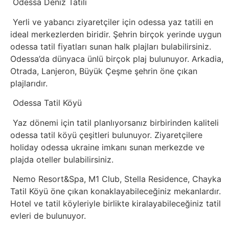
Tarım
Odessa Deniz Tatili
Yerli ve yabancı ziyaretçiler için odessa yaz tatili en
Teknoloji
ideal merkezlerden biridir. Şehrin birçok yerinde uygun
odessa tatil fiyatları sunan halk plajları bulabilirsiniz.
TikTok
Odessa’da dünyaca ünlü birçok plaj bulunuyor. Arkadia,
Otrada, Lanjeron, Büyük Çeşme şehrin öne çıkan
Tv
plajlarıdır.
Odessa Tatil Köyü
Twitter
Yaz dönemi için tatil planlıyorsanız birbirinden kaliteli
Ürün
odessa tatil köyü çeşitleri bulunuyor. Ziyaretçilere
holiday odessa ukraine imkanı sunan merkezde ve
Tanıtımı
plajda oteller bulabilirsiniz.
Nemo Resort&Spa, M1 Club, Stella Residence, Chayka
Uzay
Tatil Köyü öne çıkan konaklayabileceğiniz mekanlardır.
Hotel ve tatil köyleriyle birlikte kiralayabileceğiniz tatil
Web
evleri de bulunuyor.
Siteleri