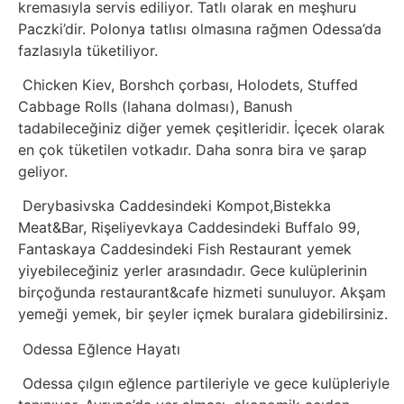
kremasıyla servis ediliyor. Tatlı olarak en meşhuru
Sanat
Paczki’dir. Polonya tatlısı olmasına rağmen Odessa’da
fazlasıyla tüketiliyor.
Metaverse
Chicken Kiev, Borshch çorbası, Holodets, Stuffed
Cabbage Rolls (lahana dolması), Banush
Mobil
tadabileceğiniz diğer yemek çeşitleridir. İçecek olarak
en çok tüketilen votkadır. Daha sonra bira ve şarap
Müzik
geliyor.
Derybasivska Caddesindeki Kompot,Bistekka
Nft
Meat&Bar, Rişeliyevkaya Caddesindeki Buffalo 99,
Fantaskaya Caddesindeki Fish Restaurant yemek
Oyun
yiyebileceğiniz yerler arasındadır. Gece kulüplerinin
birçoğunda restaurant&cafe hizmeti sunuluyor. Akşam
Projeler
yemeği yemek, bir şeyler içmek buralara gidebilirsiniz.
ve
Odessa Eğlence Hayatı
Fikirler
Odessa çılgın eğlence partileriyle ve gece kulüpleriyle