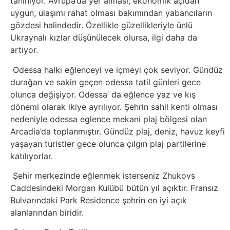
tanınıyor. Avrupa’da yer alması, ekonomik açıdan
Psikoloji
uygun, ulaşımı rahat olması bakımından yabancıların
gözdesi halindedir. Özellikle güzellikleriyle ünlü
Ukraynalı kızlar düşünülecek olursa, ilgi daha da
Sağlık
artıyor.
Scriptler
Odessa halkı eğlenceyi ve içmeyi çok seviyor. Gündüz
durağan ve sakin geçen odessa tatil günleri gece
Seo
olunca değişiyor. Odessa’ da eğlence yaz ve kış
dönemi olarak ikiye ayrılıyor. Şehrin sahil kenti olması
nedeniyle odessa eglence mekani plaj bölgesi olan
Sigorta
Arcadia’da toplanmıştır. Gündüz plaj, deniz, havuz keyfi
yaşayan turistler gece olunca çılgın plaj partilerine
Sinema
katılıyorlar.
Spor
Şehir merkezinde eğlenmek isterseniz Zhukovs
Caddesindeki Morgan Kulübü bütün yıl açıktır. Fransız
Bulvarındaki Park Residence şehrin en iyi açık
Tarih
alanlarından biridir.