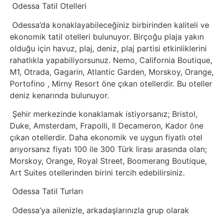
Odessa Tatil Otelleri
Webmaster
Odessa’da konaklayabileceğiniz birbirinden kaliteli ve
ekonomik tatil otelleri bulunuyor. Birçoğu plaja yakın
olduğu için havuz, plaj, deniz, plaj partisi etkinliklerini
WordPress
rahatlıkla yapabiliyorsunuz. Nemo, California Boutique,
M1, Otrada, Gagarin, Atlantic Garden, Morskoy, Orange,
Yapay
Portofino , Mirny Resort öne çıkan otellerdir. Bu oteller
Zeka
deniz kenarında bulunuyor.
Şehir merkezinde konaklamak istiyorsanız; Bristol,
Yemek
Duke, Amsterdam, Frapolli, Il Decameron, Kador öne
çıkan otellerdir. Daha ekonomik ve uygun fiyatlı otel
Youtube
arıyorsanız fiyatı 100 ile 300 Türk lirası arasında olan;
Morskoy, Orange, Royal Street, Boomerang Boutique,
Art Suites otellerinden birini tercih edebilirsiniz.
Odessa Tatil Turları
Odessa’ya ailenizle, arkadaşlarınızla grup olarak