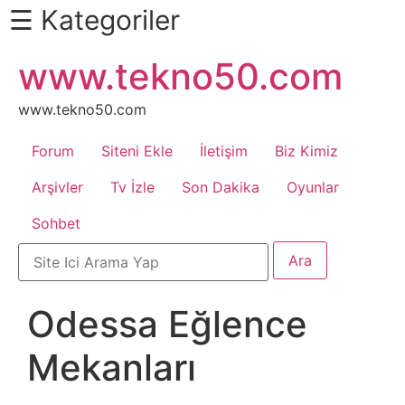
☰ Kategoriler
İçeriğe
www.tekno50.com
Daha
atla
Fazlası
İçin
www.tekno50.com
Aşağı
Forum
Siteni Ekle
İletişim
Biz Kimiz
Kaydır
Android
Arşivler
Tv İzle
Son Dakika
Oyunlar
Sohbet
Apk
Arabalar
Odessa Eğlence
Bankacılık
Mekanları
İşlemleri