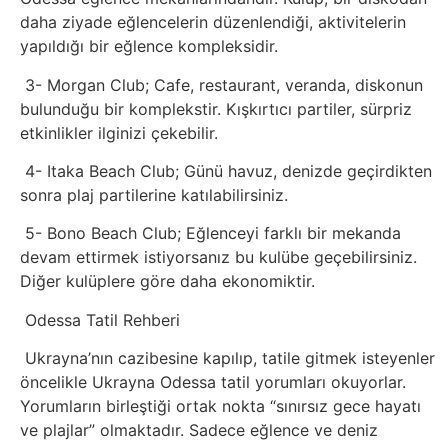
Elektronik
daha ziyade eğlencelerin düzenlendiği, aktivitelerin
Cihazlar
yapıldığı bir eğlence kompleksidir.
3- Morgan Club; Cafe, restaurant, veranda, diskonun
Facebook
bulunduğu bir komplekstir. Kışkırtıcı partiler, sürpriz
etkinlikler ilginizi çekebilir.
Felsefe
4- Itaka Beach Club; Günü havuz, denizde geçirdikten
Finans
sonra plaj partilerine katılabilirsiniz.
5- Bono Beach Club; Eğlenceyi farklı bir mekanda
Genel
devam ettirmek istiyorsanız bu kulübe geçebilirsiniz.
Diğer kulüplere göre daha ekonomiktir.
Gezi
Odessa Tatil Rehberi
Gizem
Ukrayna’nın cazibesine kapılıp, tatile gitmek isteyenler
öncelikle Ukrayna Odessa tatil yorumları okuyorlar.
Grafik
Yorumların birleştiği ortak nokta “sınırsız gece hayatı
ve plajlar” olmaktadır. Sadece eğlence ve deniz
&