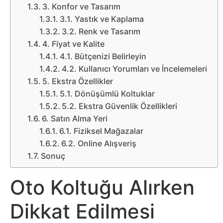
Sosyal
3. Konfor ve Tasarım
Medyalar
3.1. Yastık ve Kaplama
3.2. Renk ve Tasarım
4. Fiyat ve Kalite
Din
4.1. Bütçenizi Belirleyin
4.2. Kullanıcı Yorumları ve İncelemeleri
Dokümanlar
5. Ekstra Özellikler
5.1. Dönüşümlü Koltuklar
Domain
5.2. Ekstra Güvenlik Özellikleri
6. Satın Alma Yeri
Download
6.1. Fiziksel Mağazalar
6.2. Online Alışveriş
E-
Sonuç
Devlet
Oto Koltuğu Alırken
Eğitim
Dikkat Edilmesi