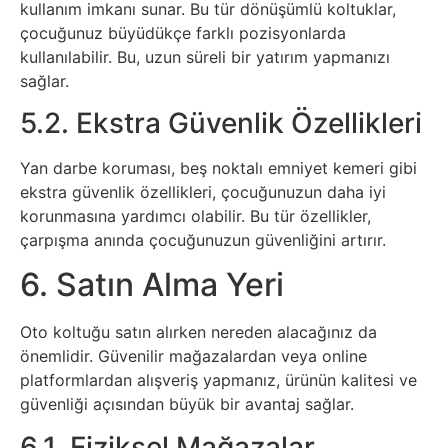
kullanım imkanı sunar. Bu tür dönüşümlü koltuklar,
çocuğunuz büyüdükçe farklı pozisyonlarda
Webmaster
kullanılabilir. Bu, uzun süreli bir yatırım yapmanızı
sağlar.
WordPress
5.2. Ekstra Güvenlik Özellikleri
Yapay
Yan darbe koruması, beş noktalı emniyet kemeri gibi
Zeka
ekstra güvenlik özellikleri, çocuğunuzun daha iyi
korunmasına yardımcı olabilir. Bu tür özellikler,
çarpışma anında çocuğunuzun güvenliğini artırır.
Yemek
6. Satın Alma Yeri
Youtube
Oto koltuğu satın alırken nereden alacağınız da
önemlidir. Güvenilir mağazalardan veya online
platformlardan alışveriş yapmanız, ürünün kalitesi ve
güvenliği açısından büyük bir avantaj sağlar.
6.1. Fiziksel Mağazalar