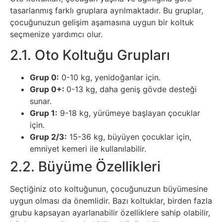
İnternet
tasarlanmış farklı gruplara ayrılmaktadır. Bu gruplar,
çocuğunuzun gelişim aşamasına uygun bir koltuk
İnternetten
seçmenize yardımcı olur.
Para
2.1. Oto Koltuğu Grupları
Kazanma
Grup 0:
0-10 kg, yenidoğanlar için.
Grup 0+:
0-13 kg, daha geniş gövde desteği
Kadın
sunar.
Grup 1:
9-18 kg, yürümeye başlayan çocuklar
Kim
için.
Kimdir
Grup 2/3:
15-36 kg, büyüyen çocuklar için,
emniyet kemeri ile kullanılabilir.
Kitap
2.2. Büyüme Özellikleri
Seçtiğiniz oto koltuğunun, çocuğunuzun büyümesine
Komedi
uygun olması da önemlidir. Bazı koltuklar, birden fazla
grubu kapsayan ayarlanabilir özelliklere sahip olabilir,
Kültür