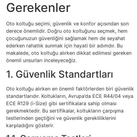
Elektronik
Gerekenler
Cihazlar
Oto koltuğu seçimi, güvenlik ve konfor açısından son
Facebook
derece önemlidir. Doğru oto koltuğunu seçmek, hem
çocuğunuzun güvenliğini sağlamak hem de seyahat
Felsefe
ederken rahatlık sunmak için hayati bir adımdır. Bu
makalede, oto koltuğu alırken dikkat edilmesi gereken
Finans
önemli unsurları inceleyeceğiz.
1. Güvenlik Standartları
Genel
Oto koltuğu alırken en önemli faktörlerden biri güvenlik
Gezi
standartlarıdır. Koltukların, Avrupa’da ECE R44/04 veya
ECE R129 (i-Size) gibi sertifikalara sahip olması
Gizem
gerekmektedir. Bu sertifikalar, koltukların çarpışma
testlerinden geçtiğini ve güvenlik gerekliliklerini
Grafik
karşıladığını gösterir.
&