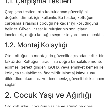
1.1. Çarpışma Testleri
Tasarım
Çarpışma testleri, oto koltuklarının güvenliğini
değerlendirmek için kullanılır. Bu testler, koltuğun
Güvenlik
çarpışma sırasında çocuğu ne kadar iyi koruduğunu
belirler. Güvenilir test kuruluşlarının sonuçlarını
Haber
incelemek, doğru koltuğu seçmekte yardımcı olacaktır.
1.2. Montaj Kolaylığı
Hayvanlar
Oto koltuğunun montajı da güvenlik açısından kritik bir
Hobi
faktördür. Koltuğun, aracınıza doğru bir şekilde monte
edilmesi gerektiğinden, ISOFIX veya emniyet kemeri ile
Hosting
kolayca takılabilmesi önemlidir. Montaj kılavuzunu
dikkatlice okumanız ve denemeniz, güvenli bir kullanım
Hukuk
sağlar.
2. Çocuk Yaşı ve Ağırlığı
İnstagram
Oto koltukları, çocuğun yaşına ve ağırlığına göre