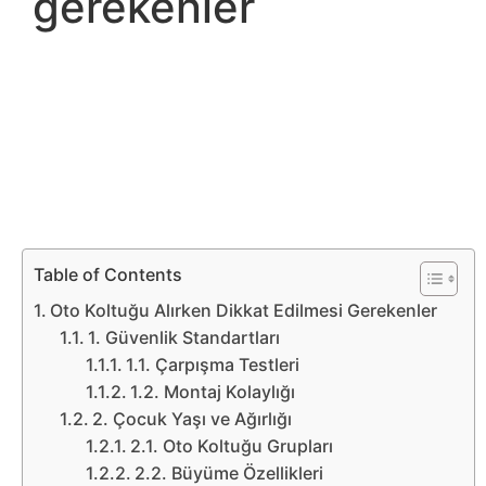
gerekenler
Belgesel
Bilgi
Bilgisayar
Bilim
Bitcoin
Table of Contents
Bitkiler
Oto Koltuğu Alırken Dikkat Edilmesi Gerekenler
1. Güvenlik Standartları
Çizgi
1.1. Çarpışma Testleri
Film
1.2. Montaj Kolaylığı
2. Çocuk Yaşı ve Ağırlığı
Diğer
2.1. Oto Koltuğu Grupları
2.2. Büyüme Özellikleri