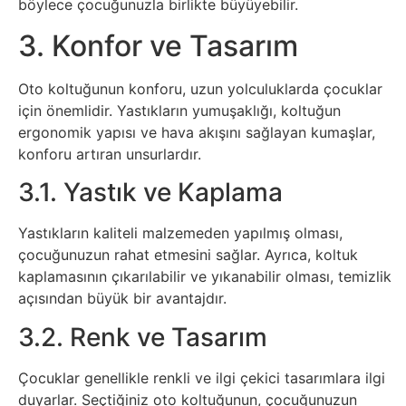
böylece çocuğunuzla birlikte büyüyebilir.
Sanat
3. Konfor ve Tasarım
Metaverse
Oto koltuğunun konforu, uzun yolculuklarda çocuklar
için önemlidir. Yastıkların yumuşaklığı, koltuğun
Mobil
ergonomik yapısı ve hava akışını sağlayan kumaşlar,
konforu artıran unsurlardır.
Müzik
3.1. Yastık ve Kaplama
Nft
Yastıkların kaliteli malzemeden yapılmış olması,
çocuğunuzun rahat etmesini sağlar. Ayrıca, koltuk
Oyun
kaplamasının çıkarılabilir ve yıkanabilir olması, temizlik
açısından büyük bir avantajdır.
Projeler
3.2. Renk ve Tasarım
ve
Fikirler
Çocuklar genellikle renkli ve ilgi çekici tasarımlara ilgi
duyarlar. Seçtiğiniz oto koltuğunun, çocuğunuzun