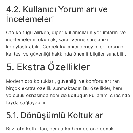
Tarım
4.2. Kullanıcı Yorumları ve
Teknoloji
İncelemeleri
TikTok
Oto koltuğu alırken, diğer kullanıcıların yorumlarını ve
incelemelerini okumak, karar verme sürecinizi
Tv
kolaylaştırabilir. Gerçek kullanıcı deneyimleri, ürünün
kalitesi ve güvenliği hakkında önemli bilgiler sunabilir.
Twitter
5. Ekstra Özellikler
Ürün
Modern oto koltukları, güvenliği ve konforu artıran
birçok ekstra özellik sunmaktadır. Bu özellikler, hem
Tanıtımı
yolculuk esnasında hem de koltuğun kullanımı sırasında
fayda sağlayabilir.
Uzay
5.1. Dönüşümlü Koltuklar
Web
Bazı oto koltukları, hem arka hem de öne dönük
Siteleri