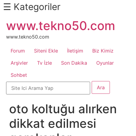
☰ Kategoriler
İçeriğe
www.tekno50.com
Daha
atla
Fazlası
İçin
www.tekno50.com
Aşağı
Forum
Siteni Ekle
İletişim
Biz Kimiz
Kaydır
Android
Arşivler
Tv İzle
Son Dakika
Oyunlar
Sohbet
Apk
Arabalar
oto koltuğu alırken
Bankacılık
dikkat edilmesi
İşlemleri