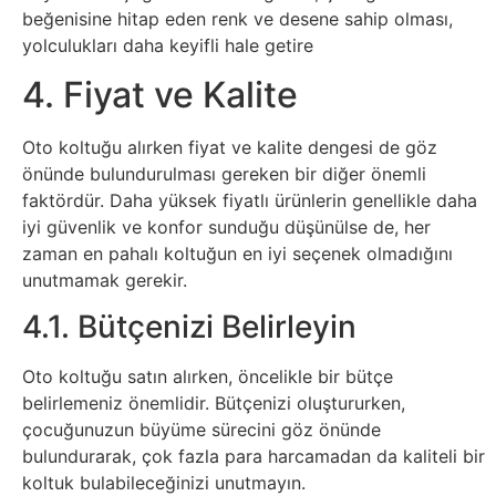
beğenisine hitap eden renk ve desene sahip olması,
Psikoloji
yolculukları daha keyifli hale getire
Sağlık
4. Fiyat ve Kalite
Scriptler
Oto koltuğu alırken fiyat ve kalite dengesi de göz
önünde bulundurulması gereken bir diğer önemli
Seo
faktördür. Daha yüksek fiyatlı ürünlerin genellikle daha
iyi güvenlik ve konfor sunduğu düşünülse de, her
zaman en pahalı koltuğun en iyi seçenek olmadığını
Sigorta
unutmamak gerekir.
Sinema
4.1. Bütçenizi Belirleyin
Spor
Oto koltuğu satın alırken, öncelikle bir bütçe
belirlemeniz önemlidir. Bütçenizi oluştururken,
çocuğunuzun büyüme sürecini göz önünde
Tarih
bulundurarak, çok fazla para harcamadan da kaliteli bir
koltuk bulabileceğinizi unutmayın.