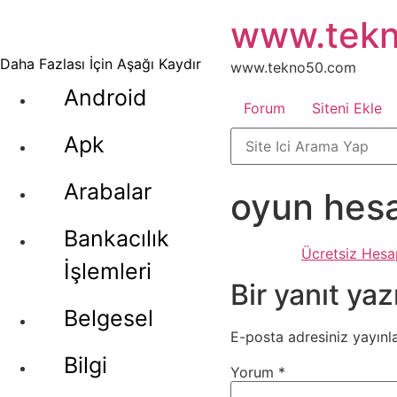
İçeriğe
www.tek
atla
Daha Fazlası İçin Aşağı Kaydır
www.tekno50.com
Android
Forum
Siteni Ekle
Apk
Arabalar
oyun hesa
Bankacılık
Ücretsiz Hesap
İşlemleri
Bir yanıt yaz
Belgesel
E-posta adresiniz yayın
Bilgi
Yorum
*