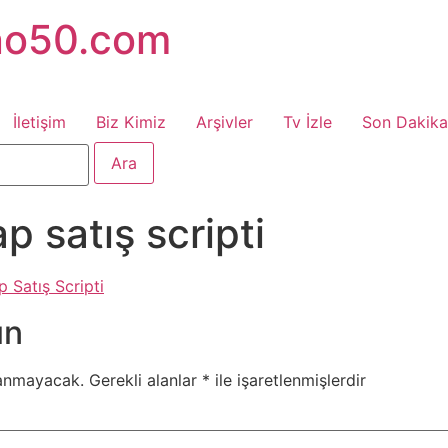
no50.com
İletişim
Biz Kimiz
Arşivler
Tv İzle
Son Dakika
p satış scripti
 Satış Scripti
ın
lanmayacak.
Gerekli alanlar
*
ile işaretlenmişlerdir