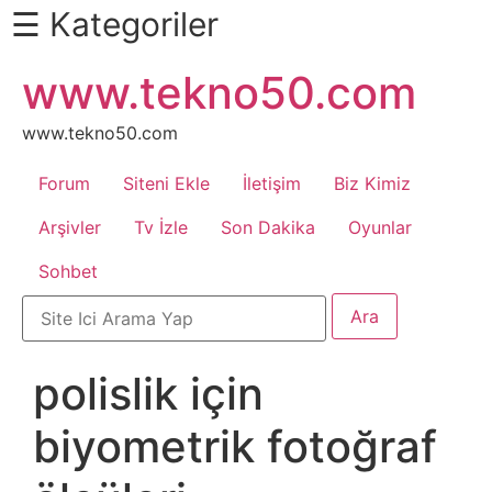
☰ Kategoriler
İçeriğe
www.tekno50.com
Daha
atla
Fazlası
İçin
www.tekno50.com
Aşağı
Forum
Siteni Ekle
İletişim
Biz Kimiz
Kaydır
Android
Arşivler
Tv İzle
Son Dakika
Oyunlar
Sohbet
Apk
Arabalar
polislik için
Bankacılık
biyometrik fotoğraf
İşlemleri