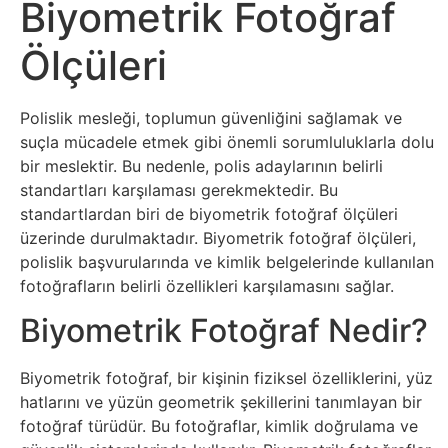
Sosyal
Biyometrik Fotoğraf
Medyalar
Ölçüleri
Din
Polislik mesleği, toplumun güvenliğini sağlamak ve
Dokümanlar
suçla mücadele etmek gibi önemli sorumluluklarla dolu
bir meslektir. Bu nedenle, polis adaylarının belirli
standartları karşılaması gerekmektedir. Bu
Domain
standartlardan biri de biyometrik fotoğraf ölçüleri
üzerinde durulmaktadır. Biyometrik fotoğraf ölçüleri,
Download
polislik başvurularında ve kimlik belgelerinde kullanılan
fotoğrafların belirli özellikleri karşılamasını sağlar.
E-
Biyometrik Fotoğraf Nedir?
Devlet
Biyometrik fotoğraf, bir kişinin fiziksel özelliklerini, yüz
Eğitim
hatlarını ve yüzün geometrik şekillerini tanımlayan bir
fotoğraf türüdür. Bu fotoğraflar, kimlik doğrulama ve