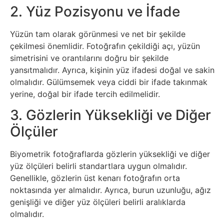
2. Yüz Pozisyonu ve İfade
Sanat
Yüzün tam olarak görünmesi ve net bir şekilde
Metaverse
çekilmesi önemlidir. Fotoğrafın çekildiği açı, yüzün
simetrisini ve orantılarını doğru bir şekilde
Mobil
yansıtmalıdır. Ayrıca, kişinin yüz ifadesi doğal ve sakin
olmalıdır. Gülümsemek veya ciddi bir ifade takınmak
Müzik
yerine, doğal bir ifade tercih edilmelidir.
3. Gözlerin Yüksekliği ve Diğer
Nft
Ölçüler
Oyun
Biyometrik fotoğraflarda gözlerin yüksekliği ve diğer
yüz ölçüleri belirli standartlara uygun olmalıdır.
Projeler
Genellikle, gözlerin üst kenarı fotoğrafın orta
ve
noktasında yer almalıdır. Ayrıca, burun uzunluğu, ağız
genişliği ve diğer yüz ölçüleri belirli aralıklarda
Fikirler
olmalıdır.