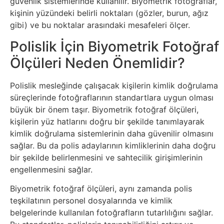
Elektronik
güvenlik sistemlerinde kullanılır. Biyometrik fotoğraflar,
kişinin yüzündeki belirli noktaları (gözler, burun, ağız
Cihazlar
gibi) ve bu noktalar arasındaki mesafeleri ölçer.
Polislik İçin Biyometrik Fotoğraf
Facebook
Ölçüleri Neden Önemlidir?
Felsefe
Polislik mesleğinde çalışacak kişilerin kimlik doğrulama
Finans
süreçlerinde fotoğraflarının standartlara uygun olması
büyük bir önem taşır. Biyometrik fotoğraf ölçüleri,
kişilerin yüz hatlarını doğru bir şekilde tanımlayarak
Genel
kimlik doğrulama sistemlerinin daha güvenilir olmasını
sağlar. Bu da polis adaylarının kimliklerinin daha doğru
Gezi
bir şekilde belirlenmesini ve sahtecilik girişimlerinin
engellenmesini sağlar.
Gizem
Biyometrik fotoğraf ölçüleri, aynı zamanda polis
teşkilatının personel dosyalarında ve kimlik
Grafik
belgelerinde kullanılan fotoğrafların tutarlılığını sağlar.
&