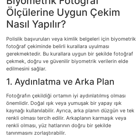
Biyometrik Fotoğraf
İnternet
Ölçülerine Uygun Çekim
İnternetten
Nasıl Yapılır?
Para
Polislik başvuruları veya kimlik belgeleri için biyometrik
Kazanma
fotoğraf çekiminde belirli kurallara uyulması
gerekmektedir. Bu kurallara uygun bir şekilde fotoğraf
Kadın
çekmek, doğru ve güvenilir biyometrik verilerin elde
edilmesini sağlar.
Kim
1. Aydınlatma ve Arka Plan
Kimdir
Fotoğrafın çekildiği ortamın iyi aydınlatılmış olması
Kitap
önemlidir. Doğal ışık veya yumuşak bir yapay ışık
kaynağı kullanılabilir. Ayrıca, arka planın düzgün ve tek
renkli olması tercih edilir. Arkaplanın karmaşık veya
Komedi
renkli olması, yüz hatlarının doğru bir şekilde
tanınmasını zorlaştırabilir.
Kültür