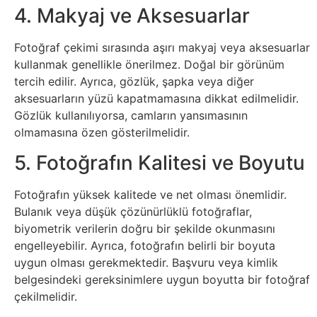
4. Makyaj ve Aksesuarlar
Psikoloji
Fotoğraf çekimi sırasında aşırı makyaj veya aksesuarlar
Sağlık
kullanmak genellikle önerilmez. Doğal bir görünüm
tercih edilir. Ayrıca, gözlük, şapka veya diğer
Scriptler
aksesuarların yüzü kapatmamasına dikkat edilmelidir.
Gözlük kullanılıyorsa, camların yansımasının
Seo
olmamasına özen gösterilmelidir.
5. Fotoğrafın Kalitesi ve Boyutu
Sigorta
Fotoğrafın yüksek kalitede ve net olması önemlidir.
Sinema
Bulanık veya düşük çözünürlüklü fotoğraflar,
biyometrik verilerin doğru bir şekilde okunmasını
Spor
engelleyebilir. Ayrıca, fotoğrafın belirli bir boyuta
uygun olması gerekmektedir. Başvuru veya kimlik
Tarih
belgesindeki gereksinimlere uygun boyutta bir fotoğraf
çekilmelidir.