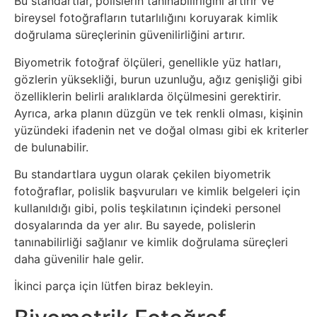
Bu standartlar, polislerin tanınabilirliğini artırır ve
bireysel fotoğrafların tutarlılığını koruyarak kimlik
Tasarım
doğrulama süreçlerinin güvenilirliğini artırır.
Güvenlik
Biyometrik fotoğraf ölçüleri, genellikle yüz hatları,
gözlerin yüksekliği, burun uzunluğu, ağız genişliği gibi
özelliklerin belirli aralıklarda ölçülmesini gerektirir.
Haber
Ayrıca, arka planın düzgün ve tek renkli olması, kişinin
yüzündeki ifadenin net ve doğal olması gibi ek kriterler
Hayvanlar
de bulunabilir.
Hobi
Bu standartlara uygun olarak çekilen biyometrik
fotoğraflar, polislik başvuruları ve kimlik belgeleri için
kullanıldığı gibi, polis teşkilatının içindeki personel
Hosting
dosyalarında da yer alır. Bu sayede, polislerin
tanınabilirliği sağlanır ve kimlik doğrulama süreçleri
Hukuk
daha güvenilir hale gelir.
İnstagram
İkinci parça için lütfen biraz bekleyin.