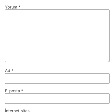
Yorum
*
Webmaster
WordPress
Yapay
Zeka
Yemek
Ad
*
Youtube
E-posta
*
İnternet sitesi