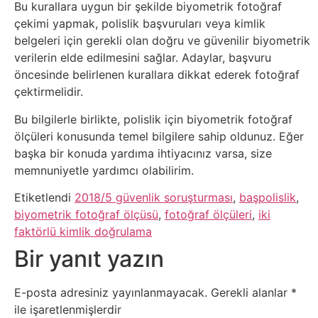
Tarım
Bu kurallara uygun bir şekilde biyometrik fotoğraf
çekimi yapmak, polislik başvuruları veya kimlik
Teknoloji
belgeleri için gerekli olan doğru ve güvenilir biyometrik
verilerin elde edilmesini sağlar. Adaylar, başvuru
TikTok
öncesinde belirlenen kurallara dikkat ederek fotoğraf
çektirmelidir.
Tv
Bu bilgilerle birlikte, polislik için biyometrik fotoğraf
ölçüleri konusunda temel bilgilere sahip oldunuz. Eğer
Twitter
başka bir konuda yardıma ihtiyacınız varsa, size
memnuniyetle yardımcı olabilirim.
Ürün
Etiketlendi
2018/5 güvenlik soruşturması
,
başpolislik
,
Tanıtımı
biyometrik fotoğraf ölçüsü
,
fotoğraf ölçüleri
,
iki
faktörlü kimlik doğrulama
Uzay
Bir yanıt yazın
Web
E-posta adresiniz yayınlanmayacak.
Gerekli alanlar
*
ile işaretlenmişlerdir
Siteleri