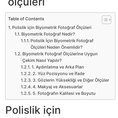
ölçüleri
Belgesel
Bilgi
Table of Contents
Polislik için Biyometrik Fotoğraf Ölçüleri
Bilgisayar
Biyometrik Fotoğraf Nedir?
Polislik İçin Biyometrik Fotoğraf
Bilim
Ölçüleri Neden Önemlidir?
Biyometrik Fotoğraf Ölçülerine Uygun
Bitcoin
Çekim Nasıl Yapılır?
1. Aydınlatma ve Arka Plan
Bitkiler
2. Yüz Pozisyonu ve İfade
3. Gözlerin Yüksekliği ve Diğer Ölçüler
Çizgi
4. Makyaj ve Aksesuarlar
5. Fotoğrafın Kalitesi ve Boyutu
Film
Polislik için
Diğer