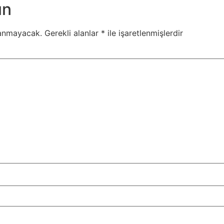
ın
lanmayacak.
Gerekli alanlar
*
ile işaretlenmişlerdir