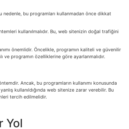
 Bu nedenle, bu programları kullanmadan önce dikkat
emleri kullanılmalıdır. Bu, web sitenizin doğal trafiğini
ımı önemlidir. Öncelikle, programın kaliteli ve güvenilir
ı ve programın özelliklerine göre ayarlanmalıdır.
r yöntemdir. Ancak, bu programların kullanımı konusunda
 yanlış kullanıldığında web sitenize zarar verebilir. Bu
eri tercih edilmelidir.
r Yol