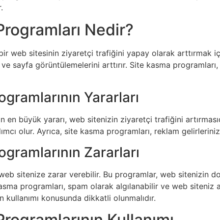
.
Programları Nedir?
ir web sitesinin ziyaretçi trafiğini yapay olarak arttırmak iç
ve sayfa görüntülemelerini arttırır. Site kasma programları, g
ogramlarının Yararları
 en büyük yararı, web sitenizin ziyaretçi trafiğini artırması
mcı olur. Ayrıca, site kasma programları, reklam gelirlerinizi
ogramlarının Zararları
eb sitenize zarar verebilir. Bu programlar, web sitenizin do
 kasma programları, spam olarak algılanabilir ve web siteniz 
n kullanımı konusunda dikkatli olunmalıdır.
rogramlarının Kullanımı