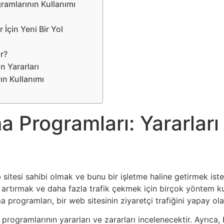
ramlarının Kullanımı
 İçin Yeni Bir Yol
r?
n Yararları
ın Kullanımı
 Programları: Yararları 
sitesi sahibi olmak ve bunu bir işletme haline getirmek iste
ü artırmak ve daha fazla trafik çekmek için birçok yöntem k
 programları, bir web sitesinin ziyaretçi trafiğini yapay olar
programlarının yararları ve zararları incelenecektir. Ayrıc