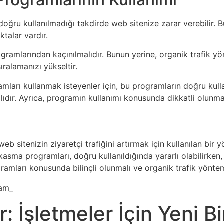
doğru kullanılmadığı takdirde web sitenize zarar verebilir.
talar vardır.
gramlarından kaçınılmalıdır. Bunun yerine, organik trafik yönt
ıralamanızı yükseltir.
ları kullanmak isteyenler için, bu programların doğru kullan
dır. Ayrıca, programın kullanımı konusunda dikkatli olunmal
eb sitenizin ziyaretçi trafiğini artırmak için kullanılan bi
 kasma programları, doğru kullanıldığında yararlı olabilirken,
amları konusunda bilinçli olunmalı ve organik trafik yönteml
: İşletmeler İçin Yeni Bi