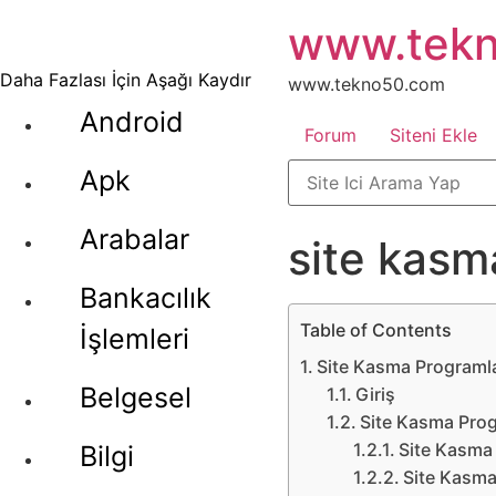
İçeriğe
www.tek
atla
Daha Fazlası İçin Aşağı Kaydır
www.tekno50.com
Android
Forum
Siteni Ekle
Apk
Arabalar
site kas
Bankacılık
Table of Contents
İşlemleri
Site Kasma Programları
Belgesel
Giriş
Site Kasma Prog
Site Kasma 
Bilgi
Site Kasma